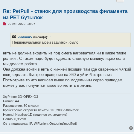
Re: PetPull - cтанок для производства филамента
из PET бутылок
Н
29 сен 2020, 18:07
е
п
р
vladimirV
писал(а):
↑
о
ч
Первоначальной моей задумкой, было:
и
т
а
нить не должна входить из под омега нагревателя ни в какие такие
н
ролики . С таким надо будет сделать сложную манипуляцию если
н
о
мы делаем робота.
е
Она должна войти в нить с нижней позиции там где сваренный мягкий
с
о
шов, сделать быстрое вращение на 360 и уйти быстро вниз.
о
Посмотрите то что написал выше по модельным серво приводам,
б
щ
может у вас получится такое воплотить в жизнь.
е
н
и
3д Printer 3D-OPEX-G3
е
Format: A4
Разрешение: 50 микрон
Крейсерские скорости печати: 110,200,250мм/сек
Hotend: Nautilus-1D (водяное охлаждение)
Сопло: 0,35mm
Сеть поддержка: IP, WiFi,client Octoprint(modified)