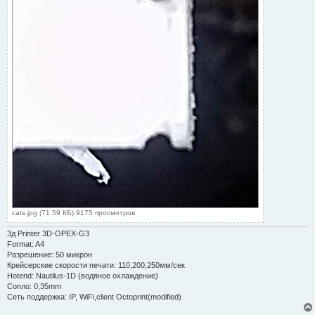
cats.jpg (71.59 КБ) 9175 просмотров
3д Printer 3D-OPEX-G3
Format: A4
Разрешение: 50 микрон
Крейсерские скорости печати: 110,200,250мм/сек
Hotend: Nautilus-1D (водяное охлаждение)
Сопло: 0,35mm
Сеть поддержка: IP, WiFi,client Octoprint(modified)