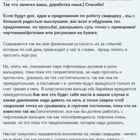
Так что заначка ваша, доработка наша:) Спасибо!
Если будут доп. идеи и предложения по роботу сварщику , мы с
большой радостью выслушаем, вас всех и обдумаем тех.
предложение, но просьба!, раскрывать суть точно с примерами/
чертежами/фотками или рисунками на бумаге.
Сказывается так же моя физическая усталость из за событий,
которые по сей день происходят у нас в стране...прошу понять и
простить еще раз.
Но, опять же, показанная пара тефлоновых роликов в роли
вальцовки, тоже пока что теория/гипотеза, ее надо прогнать и
протестить, доказать ее тех.состоятельность так как она не
принудительная, а пассивная т.е. ролики будут вращаться только за
счет трения о нить. В классическом вальце оба барабана вращаются
принудительно.
Как все это будет себя вести в нашем случае и
каким давлением надо давить на нить в точке сварки чтоб
сваренная точка не срывалась в горячем состоянии, пока что не
известно так же.
Гипотетически, все как бы должно работать с
тефлоновым вальцем так как теплопроводность тефлона очень
низкая, но это пока что предположение, которое надо доказать.
Насчет конусного нагревателя волочилки на линии сварщика - ничего
не выйдет так как процесс сварки предполагает фазу работы с