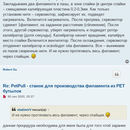
Закладываем два филамента в пазы, в зоне спайки (в центре спайки
– смещаемая калибрующая пластина 0,2-0,3мм. Как только
установим нити – сервомотор, зафиксирует их, подведет
нагреватель. Включится нагреватель. После прогрева, сервомотор
сдвинет 1филамент, на заданное расстояние (сближение). После
этого, другой сервомотор, уберет нагреватель и подведет ротор-
калибратор (доля секунды). Калибратор начнет вращение, калибруя
место спайки Включится вентилятор. После охлаждения, сервомотор
отодвинет калибратор и освободит оба филамента. Все – вынимаем
из пазов сваренные нити. И не нужно протягивать весь филамент,
через спайщик.
Robert Sa
Re: PetPull - cтанок для производства филамента из PET
бутылок
Н
30 сен 2020, 20:27
е
п
р
vladimirV
писал(а):
↑
о
ч
И не нужно протягивать весь филамент, через спайщик.
и
т
а
данная процедура необходима для меня была для того чтоб заранее
н