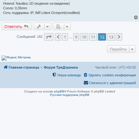
о
Hotend: Nautilus-1D (водяное охлаждение)
о
б
Сопло: 0,35mm
щ
Сеть поддержка: IP, WiFi,client Octoprint(modified)
е
н
и
Ответить
е
Страница
12
из
13
1
9
10
11
12
13
Пред.
След.
Сообщений: 182
…
Перейти
Главная страница
Форум ТриДэшника
Часовой пояс:
UTC+03:00
Наша команда
Удалить cookies конференции
Связаться с администрацией
Создано на основе
phpBB
® Forum Software © phpBB Limited
Русская поддержка phpBB