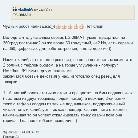
п
р
vladimirV
писал(а):
↑
о
ч
ES-08MA II
и
т
а
Чудный робот наливайка:)))
Нет слов!
н
н
о
Володь а что, указанный сервак ES-08MA II умеет вращаться на
е
360град постоянно? он же вроде 60 градусный, не? Но, есть серваки
с
о
на 360, цифровые, для роботостроения, падлы дорогие:))
о
б
щ
Насчет калибра, есть одно решение, но ее не повторить многим, это
е
2 ролика с тефлон ободом, а на торце углубление - полукруг
н
и
R=0.9mm.Ф1.8мм с двумя роликами.
е
закончатся боевые действия у нас, изготовлю спец резец для
токарки.
1-ый нижний ролик статично стоит и вращается на 6мм подшипниках
( система из двух торцевых подшипников), а верхний, 2-ой ролик
тоже с тефлон ободом из тех же подшипников, подпружиненный
читает нить и калибрует. Так как площадь касания нити о тефлон
наименьшая то он успеет откалибровать точку сварки пока она
горячая. Главное чтоб они вращались:)
3д Printer 3D-OPEX-G3
Format: A4