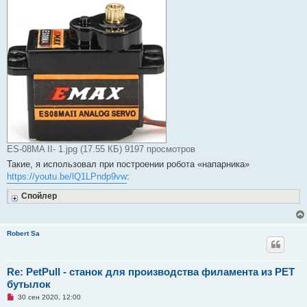
ч
и
т
а
н
н
о
е
с
о
о
б
щ
е
н
и
е
ES-08MA II- 1.jpg (17.55 КБ) 9197 просмотров
Такие, я использовал при построении робота «напарника»
https://youtu.be/lQ1LPndp9vw
:
Спойлер
Robert Sa
Re: PetPull - cтанок для производства филамента из PET
бутылок
Н
30 сен 2020, 12:00
е