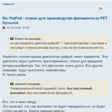
vladimirV
Re: PetPull - cтанок для производства филамента из PET
бутылок
Н
30 сен 2020, 20:00
е
п
р
Robert Sa
писал(а):
↑
о
ч
но как управлять двиглом цифрой? + там колекторники с щетками и
и
они уйдут в небеса весьма быстро, у нас же все в км исчисляется...
т
а
н
Управлять коллекторным двигателем цифрой, много вариантов. Этот
н
о
двигатель будет работать кратковременно, только для вращения
е
ротора-калибратора. Так, что прослужит очень долго. Все другие
с
о
операции, будут выполнять сервомоторы.
о
Я, писал ранее:
б
щ
е
vladimirV
писал(а):
↑
н
и
Первоначальной моей задумкой, было:
быстросъемный
е
филамент
. Без протяжки всего филамента.
Вот, что я имел ввиду:
Это означает, что сам филамент не будет передвигаться, он будет
стоять на месте. Кратко принцип работы: