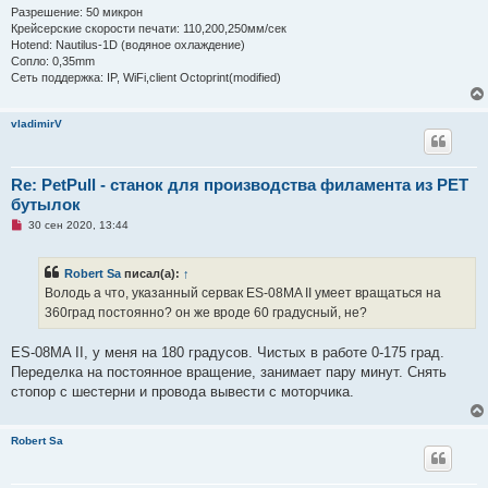
Разрешение: 50 микрон
Крейсерские скорости печати: 110,200,250мм/сек
Hotend: Nautilus-1D (водяное охлаждение)
Сопло: 0,35mm
Сеть поддержка: IP, WiFi,client Octoprint(modified)
vladimirV
Re: PetPull - cтанок для производства филамента из PET
бутылок
Н
30 сен 2020, 13:44
е
п
р
Robert Sa
писал(а):
↑
о
ч
Володь а что, указанный сервак ES-08MA II умеет вращаться на
и
360град постоянно? он же вроде 60 градусный, не?
т
а
н
ES-08MA II, у меня на 180 градусов. Чистых в работе 0-175 град.
н
о
Переделка на постоянное вращение, занимает пару минут. Снять
е
стопор с шестерни и провода вывести с моторчика.
с
о
о
б
Robert Sa
щ
е
н
и