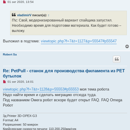
Н
01 окт 2020, 13:54
и
е
е
п
р
vladimirV
писал(а):
↑
о
ч
П\с: Свой, модернизированный вариант спайщика запустил.
и
Необходимо время для подготовки материала. Как будет готово –
т
а
выложу.
н
н
о
Выложил в подтеме:
viewtopic.php?f=7&t=1127&p=55547#p55547
е
с
о
о
Robert Sa
б
щ
е
н
Re: PetPull - cтанок для производства филамента из PET
и
е
бутылок
Н
01 окт 2020, 14:01
е
п
viewtopic.php?f=7&t=1128&p=55553#p55553
моя тема робота
р
Надо найти время и сделать миграцию отсюда туда.
о
ч
Под названием Омега робот вскоре будет открыт FAQ. FAQ Omega
и
Робот
т
а
н
3д Printer 3D-OPEX-G3
н
о
Format: A4
е
Разрешение: 50 микрон
с
Крейсерские скорости печати: 110,200,250мм/сек