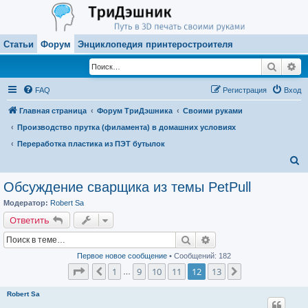
Статьи
Форум
Энциклопедия принтеростроителя
Поиск
Ра
FAQ
Регистрация
Вход
Главная страница
Форум ТриДэшника
Своими руками
Производство прутка (филамента) в домашних условиях
Переработка пластика из ПЭТ бутылок
П
о
Обсуждение сварщика из темы PetPull
и
Модератор:
Robert Sa
с
Ответить
к
Поиск
Расширенный поиск
Первое новое сообщение
• Сообщений: 182
Страница
12
из
13
1
9
10
11
12
13
Пред.
След.
…
Robert Sa