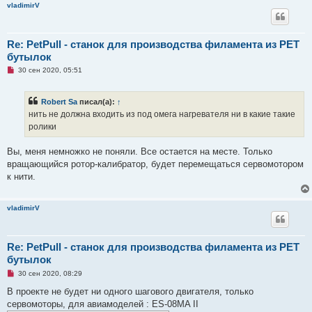
vladimirV
Re: PetPull - cтанок для производства филамента из PET
бутылок
Н
30 сен 2020, 05:51
е
п
р
Robert Sa
писал(а):
↑
о
ч
нить не должна входить из под омега нагревателя ни в какие такие
и
ролики
т
а
н
Вы, меня немножко не поняли. Все остается на месте. Только
н
о
вращающийся ротор-калибратор, будет перемещаться сервомотором
е
к нити.
с
о
о
б
vladimirV
щ
е
н
и
Re: PetPull - cтанок для производства филамента из PET
е
бутылок
Н
30 сен 2020, 08:29
е
п
В проекте не будет ни одного шагового двигателя, только
р
сервомоторы, для авиамоделей : ES-08MA II
о