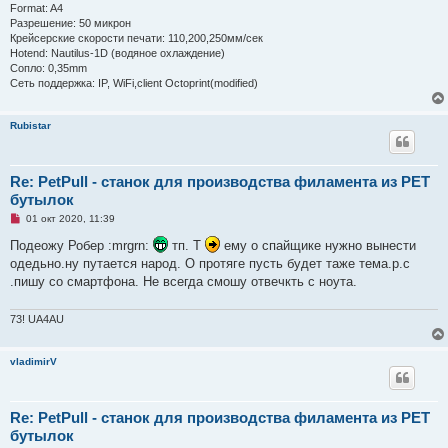
и
Format: A4
е
Разрешение: 50 микрон
Крейсерские скорости печати: 110,200,250мм/сек
Hotend: Nautilus-1D (водяное охлаждение)
Сопло: 0,35mm
Сеть поддержка: IP, WiFi,client Octoprint(modified)
Rubistar
Re: PetPull - cтанок для производства филамента из PET
бутылок
Н
01 окт 2020, 11:39
е
п
Подеожу Робер :mrgrn:
тп. Т
ему о спайщике нужно вынести
р
одедьно.ну путается народ. О протяге пусть будет таже тема.р.с
о
ч
.пишу со смартфона. Не всегда смошу отвечкть с ноута.
и
т
а
73! UA4AU
н
н
о
vladimirV
е
с
о
о
б
Re: PetPull - cтанок для производства филамента из PET
щ
бутылок
е
н