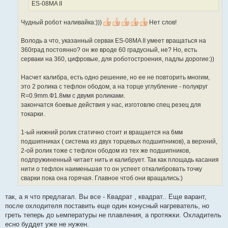
а
ES-08MA II
н
н
о
Чудный робот наливайка:)))
Нет слов!
е
с
о
Володь а что, указанный сервак ES-08MA II умеет вращаться на
о
360град постоянно? он же вроде 60 градусный, не? Но, есть
б
щ
серваки на 360, цифровые, для роботостроения, падлы дорогие:))
е
н
и
Насчет калибра, есть одно решение, но ее не повторить многим,
е
это 2 ролика с тефлон ободом, а на торце углубление - полукруг
R=0.9mm.Ф1.8мм с двумя роликами.
закончатся боевые действия у нас, изготовлю спец резец для
токарки.
1-ый нижний ролик статично стоит и вращается на 6мм
подшипниках ( система из двух торцевых подшипников), а верхний,
2-ой ролик тоже с тефлон ободом из тех же подшипников,
подпружиненный читает нить и калибрует. Так как площадь касания
нити о тефлон наименьшая то он успеет откалибровать точку
сварки пока она горячая. Главное чтоб они вращались:)
так, а я что предлагал. Вы все - Квадрат , квадрат.. Еще варант,
после охлодителя поставить еще один конусный нагреватель, но
греть теперь до ьемпературы не плавления, а протяжки. Охладитель
есно буддет уже не нужен.