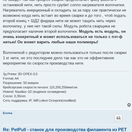
остановкой нити, нить просто срубит сопло нагревателя волочилки.
Нагреватель инерционный и охладить за за пару сек практически не
возможно когда нить встает во время сварки и до того , чтоб подать
второй конец + ШД2 фидера нити не может тащить нить через
волочилку, у нее нет такой силы. Модуль робота сварщика не
предполагает наличие второй волочилки.
Модуль есть модуль, он
очень конкретный и может использоваться не только с пэт-ф
нитью! Он может варить любые наши полимеры!
Волочилкой с редуктором можно пользоваться только после сварки
1 кг нити, но это последнее дело так как это не эффективное
мероприятие по скорости производства нити.
3д Printer 3D-OPEX-G3
Format: A4
Разрешение: 50 микрон
Крейсерские скорости печати: 110,200,250мм/сек
Hotend: Nautilus-1D (водяное охлаждение)
Сопло: 0,35mm
Сеть поддержка: IP, WiFi,client Octoprint(modified)
Erema
Re: PetPull - cтанок для производства филамента из PET