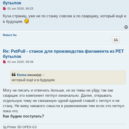
бутылок
Н
01 окт 2020, 06:25
е
п
Куча страниц, уже не по станку совсем а по сварщику, который ещё и
р
в будущем.
о
ч
и
т
Robert Sa
а
н
н
о
е
Re: PetPull - cтанок для производства филамента из PET
с
бутылок
о
о
Н
01 окт 2020, 08:39
б
е
щ
п
е
р
н
Erema
писал(а):
↑
о
и
ч
который ещё и в будущем.
е
и
т
а
Могу не писать и отвечать больше, но из темы не уйду так как
н
сварщик это компонент петпул изначально. Далее, открывать
н
о
отдельную тему не связанную одной единой главой с петпул я не
е
стану, Не вижу никакого смысла в размножении тем если это петпул
с
о
пока что.
о
Как будем поступать?
б
щ
е
3д Printer 3D-OPEX-G3
н