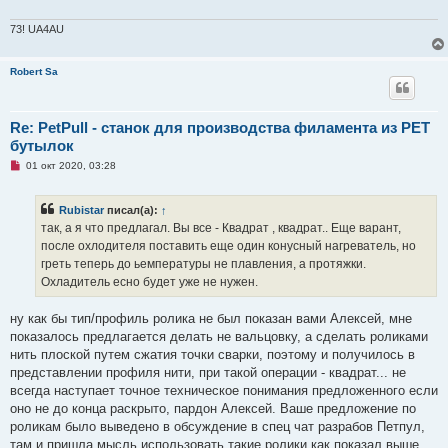
73! UA4AU
Robert Sa
Re: PetPull - cтанок для производства филамента из PET
бутылок
Н
01 окт 2020, 03:28
е
п
р
Rubistar
писал(а):
↑
о
ч
так, а я что предлагал. Вы все - Квадрат , квадрат.. Еще варант,
и
после охлодителя поставить еще один конусный нагреватель, но
т
а
греть теперь до ьемпературы не плавления, а протяжки.
н
Охладитель есно будет уже не нужен.
н
о
е
ну как бы тип/профиль ролика не был показан вами Алексей, мне
с
о
показалось предлагается делать не вальцовку, а сделать роликами
о
нить плоской путем сжатия точки сварки, поэтому и получилось в
б
щ
представлении профиля нити, при такой операции - квадрат... не
е
всегда наступает точное техническое понимания предложенного если
н
и
оно не до конца раскрыто, пардон Алексей. Ваше предложение по
е
роликам было выведено в обсуждение в спец чат разрабов Петпул,
там и пришла мысль использовать такие ролики как показал выше.