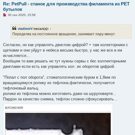
Re: PetPull - cтанок для производства филамента из PET
е
бутылок
Н
30 сен 2020, 15:58
е
п
р
vladimirV
писал(а):
↑
о
ч
Переделка на постоянное вращение, занимает пару минут.
и
т
а
Согласен, но как управлять двиглом цифрой? + там колекторники с
н
щетками и они уйдут в небеса весьма быстро, у нас же все в км
н
о
исчисляется...
е
Вообщем то вам решать но тут нужны сервы с бес коллекторными
с
о
двиглами если есть как управлять кол. их оборотов цифрой.
о
б
щ
"Попал с пол оборота", стоматологическим буром в 1,8мм по
е
вращающемуся ролику из тефлона.фактически, получается
н
и
тефлоновый вальц.
е
ролики из тефлона можно изготовить даже на шуруповерте...
Пардон за качество снимка, тефлон сложно сфокусировать...
ВЛОЖЕНИЯ