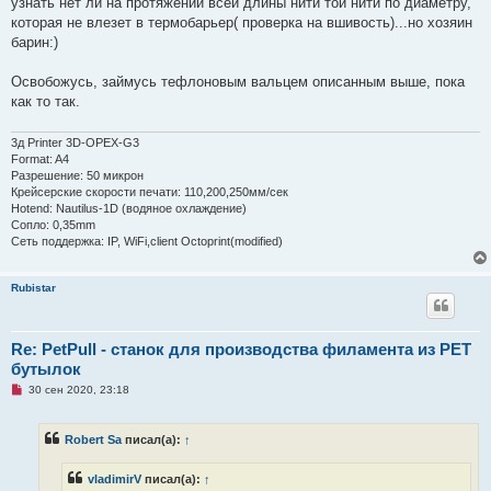
узнать нет ли на протяжении всей длины нити той нити по диаметру,
н
о
которая не влезет в термобарьер( проверка на вшивость)...но хозяин
е
барин:)
с
о
о
Освобожусь, займусь тефлоновым вальцем описанным выше, пока
б
щ
как то так.
е
н
и
3д Printer 3D-OPEX-G3
е
Format: A4
Разрешение: 50 микрон
Крейсерские скорости печати: 110,200,250мм/сек
Hotend: Nautilus-1D (водяное охлаждение)
Сопло: 0,35mm
Сеть поддержка: IP, WiFi,client Octoprint(modified)
Rubistar
Re: PetPull - cтанок для производства филамента из PET
бутылок
Н
30 сен 2020, 23:18
е
п
р
Robert Sa
писал(а):
↑
о
ч
и
vladimirV
писал(а):
↑
т