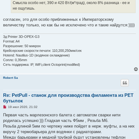
ч
Смысла особо нет, 390 и 420 Вт/(м*град), около 8% разница - ее и
и
не ощутишь.
т
а
н
согласен, это для особо приближенных к Императорскому
н
о
величеству только, но как бы не исключено что и такие найдутся:)))))
е
с
о
3д Printer 3D-OPEX-G3
о
Format: A4
б
Разрешение: 50 микрон
щ
е
Крейсерские скорости печати: 110,200,250мм/сек
н
Hotend: Nautilus-1D (водяное охлаждение)
и
Сопло: 0,35mm
е
Сеть поддержка: IP, WiFi,client Octoprint(modified)
Robert Sa
Re: PetPull - cтанок для производства филамента из PET
бутылок
Н
19 июл 2020, 21:32
е
п
Первая часть марлезонского балета с автоматом сварки нити
р
родилась успешно:))) Гладкая часть Ф5мм , Резьба М6.
о
ч
Резьба длиной 5мм по чертежу ниже пойдет в нерж. муфты, а на них
и
вкручу 2 термобарьера для водянки с радиаторами.
т
а
Между барьерами и медной трубкой будут установлены тефлон