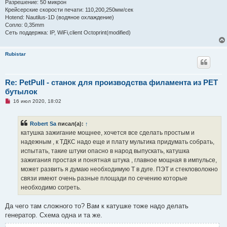
Разрешение: 50 микрон
Крейсерские скорости печати: 110,200,250мм/сек
Hotend: Nautilus-1D (водяное охлаждение)
Сопло: 0,35mm
Сеть поддержка: IP, WiFi,client Octoprint(modified)
Rubistar
Re: PetPull - cтанок для производства филамента из PET
бутылок
Н
16 июл 2020, 18:02
е
п
р
Robert Sa
писал(а):
↑
о
ч
катушка зажигание мощнее, хочется все сделать простым и
и
надежным , к ТДКС надо еще и плату мультика придумать собрать,
т
а
испытать, такие штуки опасно в народ выпускать, катушка
н
зажигания простая и понятная штука , главное мощная в импульсе,
н
о
может развить я думаю необходимую Т в дуге. ПЭТ и стекловолокно
е
связи имеют очень разные площади по сечению которые
с
о
необходимо согреть.
о
б
щ
Да чего там сложного то? Вам к катушке тоже надо делать
е
генератор. Схема одна и та же.
н
и