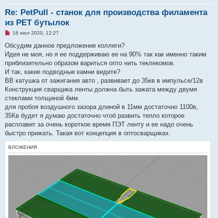
Re: PetPull - cтанок для производства филамента
из PET бутылок
Н
16 июл 2020, 12:27
е
п
Обсудим данное предложение коллеги?
р
Идея не моя, но я ее поддерживаю ее на 90% так как именно таким
о
ч
приблизительно образом вариться опто нить теклекомов.
и
И так, какие подводные камни видите?
т
а
ВВ катушка от зажигания авто , развивает до 35кв в импульсе/12в
н
Конструкция сварщика ленты должна быть зажата между двумя
н
о
стеклами толщиной 4мм.
е
для пробоя воздушного зазора длиной в 11мм достаточно 1100в,
с
о
35Кв будет я думаю достаточно чтоб развить тепло которое
о
расплавит за очень короткое время ПЭТ ленту и ее надо очень
б
щ
быстро прижать. Такая вот концепция в оптосварщиках.
е
н
ВЛОЖЕНИЯ
и
е