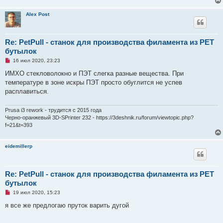
Alex Post
Re: PetPull - cтанок для производства филамента из PET
бутылок
Н
16 июл 2020, 23:23
е
п
ИМХО стекловолокно и ПЭТ слегка разные вещества. При
р
температуре в зоне искры ПЭТ просто обуглится не успев
о
ч
расплавиться.
и
т
а
Prusa i3 rework - трудится с 2015 года
н
Черно-оранжевый 3D-SPrinter 232 - https://3deshnik.ru/forum/viewtopic.php?
н
f=21&t=393
о
е
с
о
eidemillerp
о
б
щ
е
Re: PetPull - cтанок для производства филамента из PET
н
и
бутылок
е
Н
19 июл 2020, 15:23
е
п
я все же предлогаю пруток варить дугой
р
о
ч