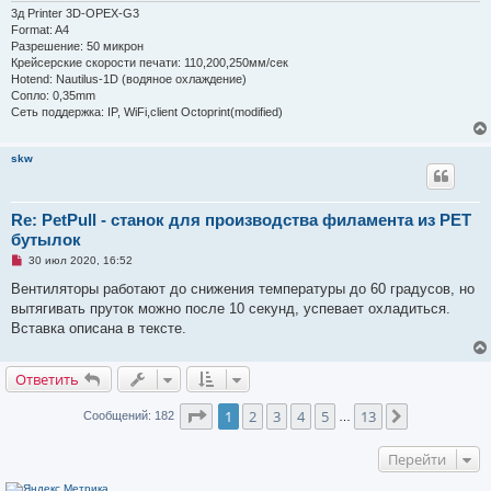
о
3д Printer 3D-OPEX-G3
б
щ
Format: A4
е
Разрешение: 50 микрон
н
Крейсерские скорости печати: 110,200,250мм/сек
и
Hotend: Nautilus-1D (водяное охлаждение)
е
Сопло: 0,35mm
Сеть поддержка: IP, WiFi,client Octoprint(modified)
skw
Re: PetPull - cтанок для производства филамента из PET
бутылок
Н
30 июл 2020, 16:52
е
п
Вентиляторы работают до снижения температуры до 60 градусов, но
р
вытягивать пруток можно после 10 секунд, успевает охладиться.
о
ч
Вставка описана в тексте.
и
т
а
Ответить
н
н
о
Страница
1
из
13
1
2
3
4
5
13
След.
Сообщений: 182
…
е
с
о
Перейти
о
б
щ