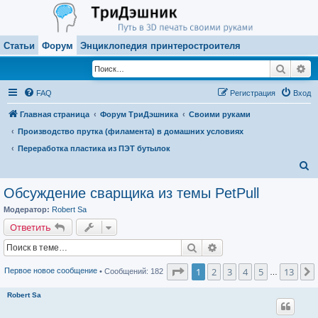
Статьи
Форум
Энциклопедия принтеростроителя
Поиск
Ра
FAQ
Регистрация
Вход
Главная страница
Форум ТриДэшника
Своими руками
Производство прутка (филамента) в домашних условиях
Переработка пластика из ПЭТ бутылок
П
о
Обсуждение сварщика из темы PetPull
и
Модератор:
Robert Sa
с
Ответить
к
Поиск
Расширенный поиск
Страница
1
из
13
1
2
3
4
5
13
Первое новое сообщение
• Сообщений: 182
…
Robert Sa