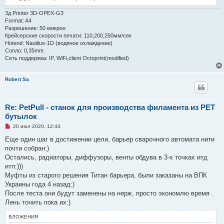
3д Printer 3D-OPEX-G3
Format: A4
Разрешение: 50 микрон
Крейсерские скорости печати: 110,200,250мм/сек
Hotend: Nautilus-1D (водяное охлаждение)
Сопло: 0,35mm
Сеть поддержка: IP, WiFi,client Octoprint(modified)
Robert Sa
Re: PetPull - cтанок для производства филамента из PET
бутылок
Н
20 июл 2020, 12:44
е
п
Еще один шаг в достижении цели, барьер сварочного автомата нити
р
почти собран:)
о
ч
Остались, радиаторы, диффузоры, венты обдува в 3-х точках итд
и
итп:)))
т
а
Муфты из старого решения Титан барьера, были заказаны на ВПК
н
Украины года 4 назад:)
н
о
После теста они будут заменены на нерж, просто экономлю время .
е
Лень точить пока их:)
с
о
о
ВЛОЖЕНИЯ
б