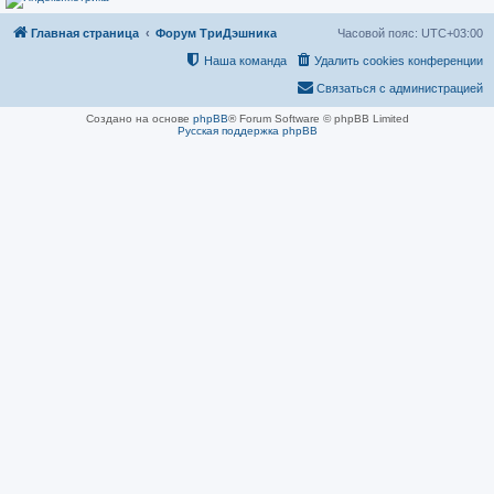
е
н
и
Главная страница
Форум ТриДэшника
Часовой пояс:
UTC+03:00
е
Наша команда
Удалить cookies конференции
Связаться с администрацией
Создано на основе
phpBB
® Forum Software © phpBB Limited
Русская поддержка phpBB