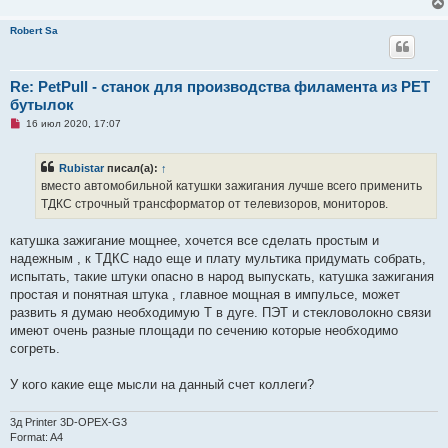
щ
е
н
Robert Sa
и
е
Re: PetPull - cтанок для производства филамента из PET
бутылок
Н
16 июл 2020, 17:07
е
п
р
Rubistar
писал(а):
↑
о
ч
вместо автомобильной катушки зажигания лучше всего применить
и
ТДКС строчный трансформатор от телевизоров, мониторов.
т
а
н
катушка зажигание мощнее, хочется все сделать простым и
н
о
надежным , к ТДКС надо еще и плату мультика придумать собрать,
е
испытать, такие штуки опасно в народ выпускать, катушка зажигания
с
о
простая и понятная штука , главное мощная в импульсе, может
о
развить я думаю необходимую Т в дуге. ПЭТ и стекловолокно связи
б
щ
имеют очень разные площади по сечению которые необходимо
е
согреть.
н
и
е
У кого какие еще мысли на данный счет коллеги?
3д Printer 3D-OPEX-G3
Format: A4