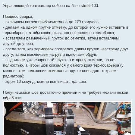
е
Управляющий контроллер собран на базе stm8s103.
с
о
о
Процесс сварки:
б
щ
- включаем нагрев приблизительно до 270 градусов;
е
- делаем на одном прутке отметку, до которой его нужно вставить в
н
и
термобарьер, чтобы конец оказался посередине термоблока;
е
- вставляем размеченный пруток до отметки, затем вставляем
другой до упора;
- после того, как термоблок прогрелся давим прутки навстречу друг
другу, затем выключаем нагрув и включаем обдув;
- выдвигаем уже сваренный пруток в сторону отметки, но не
полностью, а чтобы шов оказался у самого края термобарьера (у
меня в этом положении отметка на прутке совпадает с краем
радиатора);
- ждем 10 секунд, можно вытягивать дальше.
Получившийся шов достаточно прочный и не требует механической
обработки.