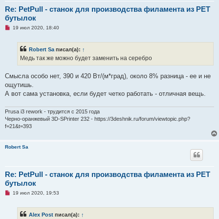
Re: PetPull - cтанок для производства филамента из PET
бутылок
Н
19 июл 2020, 18:40
е
п
р
Robert Sa
писал(а):
↑
о
ч
Медь так же можно будет заменить на серебро
и
т
а
Смысла особо нет, 390 и 420 Вт/(м*град), около 8% разница - ее и не
н
ощутишь.
н
о
А вот сама установка, если будет четко работать - отличная вещь.
е
с
о
Prusa i3 rework - трудится с 2015 года
о
Черно-оранжевый 3D-SPrinter 232 - https://3deshnik.ru/forum/viewtopic.php?
б
f=21&t=393
щ
е
н
и
Robert Sa
е
Re: PetPull - cтанок для производства филамента из PET
бутылок
Н
19 июл 2020, 19:53
е
п
р
Alex Post
писал(а):
↑
о