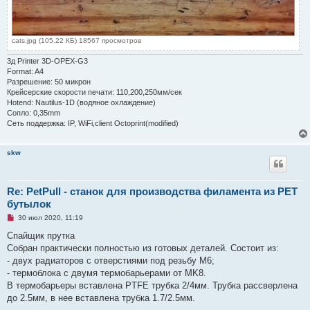
cats.jpg (105.22 КБ) 18567 просмотров
3д Printer 3D-OPEX-G3
Format: A4
Разрешение: 50 микрон
Крейсерские скорости печати: 110,200,250мм/сек
Hotend: Nautilus-1D (водяное охлаждение)
Сопло: 0,35mm
Сеть поддержка: IP, WiFi,client Octoprint(modified)
skw
Re: PetPull - cтанок для производства филамента из PET
бутылок
Н
30 июл 2020, 11:19
е
п
Спайщик прутка
р
Собран практически полностью из готовых деталей. Состоит из:
о
ч
- двух радиаторов с отверстиями под резьбу М6;
и
- термоблока с двумя термобарьерами от MK8.
т
а
В термобарьеры вставлена PTFE трубка 2/4мм. Трубка рассверлена
н
до 2.5мм, в нее вставлена трубка 1.7/2.5мм.
н
о