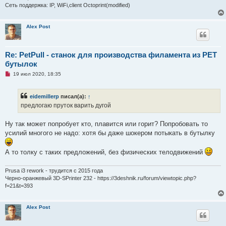
Сеть поддержка: IP, WiFi,client Octoprint(modified)
Alex Post
Re: PetPull - cтанок для производства филамента из PET
бутылок
Н
19 июл 2020, 18:35
е
п
р
eidemillerp
писал(а):
↑
о
ч
предлогаю пруток варить дугой
и
т
а
Ну так может попробует кто, плавится или горит? Попробовать то
н
усилий многого не надо: хотя бы даже шокером потыкать в бутылку
н
о
е
А то толку с таких предложений, без физических телодвижений
с
о
о
б
Prusa i3 rework - трудится с 2015 года
щ
Черно-оранжевый 3D-SPrinter 232 - https://3deshnik.ru/forum/viewtopic.php?
е
f=21&t=393
н
и
е
Alex Post