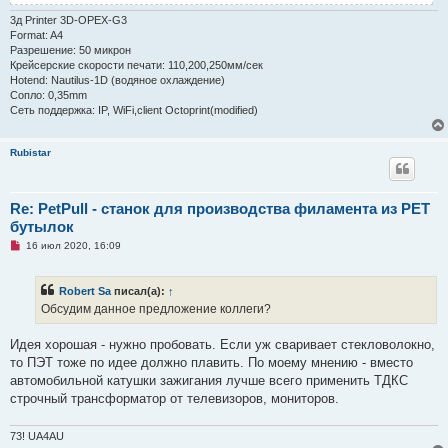
3д Printer 3D-OPEX-G3
Format: A4
Разрешение: 50 микрон
Крейсерские скорости печати: 110,200,250мм/сек
Hotend: Nautilus-1D (водяное охлаждение)
Сопло: 0,35mm
Сеть поддержка: IP, WiFi,client Octoprint(modified)
Rubistar
Re: PetPull - cтанок для производства филамента из PET
бутылок
Н
16 июл 2020, 16:09
е
п
р
Robert Sa
писал(а):
↑
о
ч
Обсудим данное предложение коллеги?
и
т
а
Идея хорошая - нужно пробовать. Если уж сваривает стекловолокно,
н
то ПЭТ тоже по идее должно плавить. По моему мнению - вместо
н
о
автомобильной катушки зажигания лучше всего применить ТДКС
е
строчный трансформатор от телевизоров, мониторов.
с
о
о
73! UA4AU
б