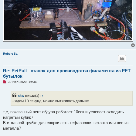
Robert Sa
Re: PetPull - cтанок для производства филамента из PET
бутылок
Н
30 июл 2020, 16:34
е
п
р
skw
писал(а):
↑
о
ч
- ждем 10 секунд, можно вытягивать дальше.
и
т
а
т,е, показанный вент обдува работает 10сек и успевает охладить
н
нагретый кубик?
н
о
В стальной трубке для сварки есть тефлоновая вставка или все из
е
металла?
с
о