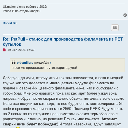
и
т
Ultimaker clon в работе с 2019г
а
Prusa i3 на стадии сборки
н
н
о
Robert Sa
е
с
о
о
б
Re: PetPull - cтанок для производства филамента из PET
щ
бутылок
е
н
Н
19 июл 2020, 15:42
и
е
е
п
р
eidemillerp
писал(а):
↑
о
ч
я все же предлагаю пруток варить дугой
и
т
а
Доберусь до дуги, отвечу что и как там получается, а пока в медной
н
трубке как это делается в многоцветном модуле филамента по
н
о
подаче и сварке 4-х цветного филамента ниже, как и обсуждали с
е
тобой брат. Мне оно нравится пока так как идет более узкая зона
с
о
нагрева и обдув после сварки малого объема металла в зоне сварки.
о
Если все получится как надо, то все будет опять контролировать G-
б
щ
code и прошивка марлина на меге 2560. Полимер PEEK буду менять
е
на 2 новых по конструкции цельнометаллических термобарьера с
н
и
радиаторами, сложно, но решение Pro как мне кажется.
Автомат
е
сварки нити будет побежден:)
И тогда наверняка, вдруг запляшут