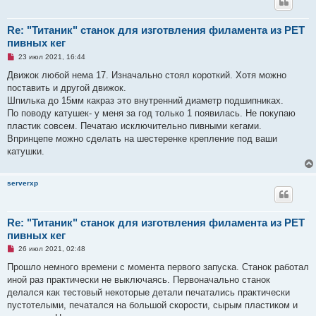
е
н
и
Re: "Титаник" cтанок для изготвления филамента из PET
е
пивных кег
Н
23 июл 2021, 16:44
е
п
Движок любой нема 17. Изначально стоял короткий. Хотя можно
р
поставить и другой движок.
о
ч
Шпилька до 15мм какраз это внутренний диаметр подшипниках.
и
По поводу катушек- у меня за год только 1 появилась. Не покупаю
т
а
пластик совсем. Печатаю исключительно пивными кегами.
н
Впринцепе можно сделать на шестеренке крепление под ваши
н
о
катушки.
е
с
о
serverxp
о
б
щ
е
н
Re: "Титаник" cтанок для изготвления филамента из PET
и
пивных кег
е
Н
26 июл 2021, 02:48
е
п
Прошло немного времени с момента первого запуска. Станок работал
р
иной раз практически не выключаясь. Первоначально станок
о
ч
делался как тестовый некоторые детали печатались практически
и
пустотелыми, печатался на большой скорости, сырым пластиком и
т
а