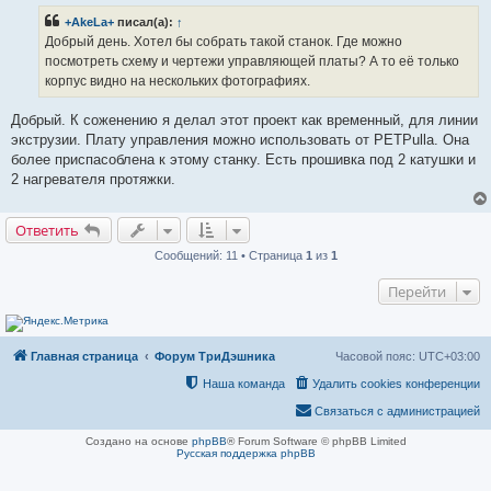
р
+AkeLa+
писал(а):
↑
о
ч
Добрый день. Хотел бы собрать такой станок. Где можно
и
посмотреть схему и чертежи управляющей платы? А то её только
т
а
корпус видно на нескольких фотографиях.
н
н
о
Добрый. К соженению я делал этот проект как временный, для линии
е
экструзии. Плату управления можно использовать от PETPulla. Она
с
о
более приспасоблена к этому станку. Есть прошивка под 2 катушки и
о
2 нагревателя протяжки.
б
щ
е
н
Ответить
и
е
Сообщений: 11 • Страница
1
из
1
Перейти
Главная страница
Форум ТриДэшника
Часовой пояс:
UTC+03:00
Наша команда
Удалить cookies конференции
Связаться с администрацией
Создано на основе
phpBB
® Forum Software © phpBB Limited
Русская поддержка phpBB