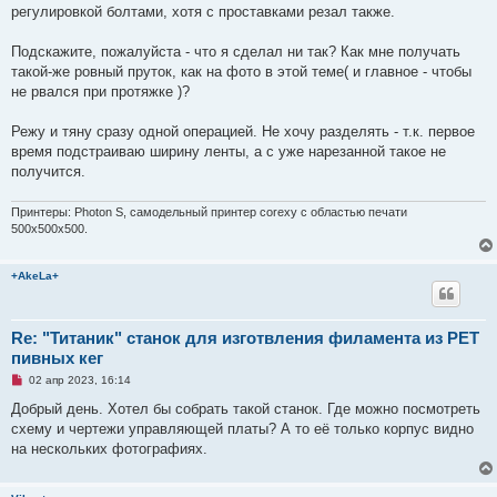
и
регулировкой болтами, хотя с проставками резал также.
е
Подскажите, пожалуйста - что я сделал ни так? Как мне получать
такой-же ровный пруток, как на фото в этой теме( и главное - чтобы
не рвался при протяжке )?
Режу и тяну сразу одной операцией. Не хочу разделять - т.к. первое
время подстраиваю ширину ленты, а с уже нарезанной такое не
получится.
Принтеры: Photon S, самодельный принтер corexy с областью печати
500x500x500.
+AkeLa+
Re: "Титаник" cтанок для изготвления филамента из PET
пивных кег
Н
02 апр 2023, 16:14
е
п
Добрый день. Хотел бы собрать такой станок. Где можно посмотреть
р
схему и чертежи управляющей платы? А то её только корпус видно
о
ч
на нескольких фотографиях.
и
т
а