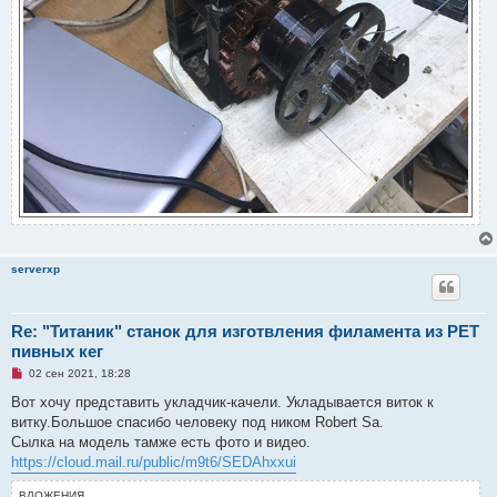
serverxp
Re: "Титаник" cтанок для изготвления филамента из PET
пивных кег
Н
02 сен 2021, 18:28
е
п
Вот хочу представить укладчик-качели. Укладывается виток к
р
витку.Большое спасибо человеку под ником Robert Sa.
о
ч
Сылка на модель тамже есть фото и видео.
и
https://cloud.mail.ru/public/m9t6/SEDAhxxui
т
а
н
ВЛОЖЕНИЯ