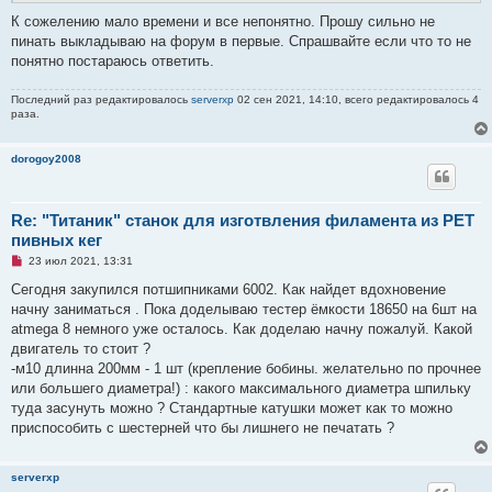
К сожелению мало времени и все непонятно. Прошу сильно не
пинать выкладываю на форум в первые. Спрашвайте если что то не
понятно постараюсь ответить.
Последний раз редактировалось
serverxp
02 сен 2021, 14:10, всего редактировалось 4
раза.
dorogoy2008
Re: "Титаник" cтанок для изготвления филамента из PET
пивных кег
Н
23 июл 2021, 13:31
е
п
Сегодня закупился потшипниками 6002. Как найдет вдохновение
р
начну заниматься . Пока доделываю тестер ёмкости 18650 на 6шт на
о
ч
atmega 8 немного уже осталось. Как доделаю начну пожалуй. Какой
и
двигатель то стоит ?
т
а
-м10 длинна 200мм - 1 шт (крепление бобины. желательно по прочнее
н
или большего диаметра!) : какого максимального диаметра шпильку
н
о
туда засунуть можно ? Стандартные катушки может как то можно
е
приспособить с шестерней что бы лишнего не печатать ?
с
о
о
б
serverxp
щ