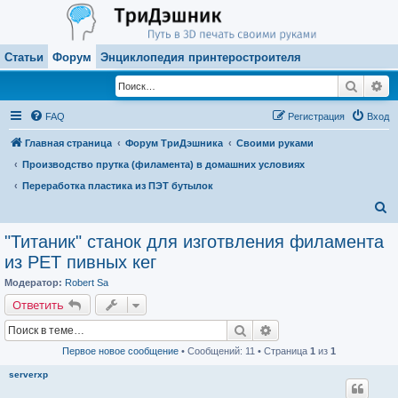
Статьи
Форум
Энциклопедия принтеростроителя
Поиск
Ра
FAQ
Регистрация
Вход
Главная страница
Форум ТриДэшника
Своими руками
Производство прутка (филамента) в домашних условиях
Переработка пластика из ПЭТ бутылок
П
о
"Титаник" cтанок для изготвления филамента
и
из PET пивных кег
с
Модератор:
Robert Sa
к
Ответить
Поиск
Расширенный поиск
Первое новое сообщение
• Сообщений: 11 • Страница
1
из
1
serverxp