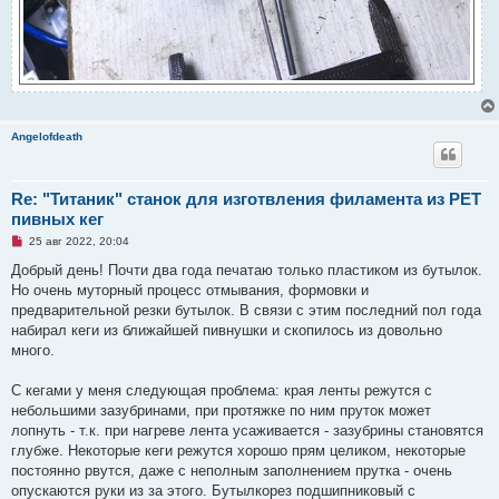
Angelofdeath
Re: "Титаник" cтанок для изготвления филамента из PET
пивных кег
Н
25 авг 2022, 20:04
е
п
Добрый день! Почти два года печатаю только пластиком из бутылок.
р
Но очень муторный процесс отмывания, формовки и
о
ч
предварительной резки бутылок. В связи с этим последний пол года
и
набирал кеги из ближайшей пивнушки и скопилось из довольно
т
а
много.
н
н
о
С кегами у меня следующая проблема: края ленты режутся с
е
небольшими зазубринами, при протяжке по ним пруток может
с
о
лопнуть - т.к. при нагреве лента усаживается - зазубрины становятся
о
глубже. Некоторые кеги режутся хорошо прям целиком, некоторые
б
щ
постоянно рвутся, даже с неполным заполнением прутка - очень
е
опускаются руки из за этого. Бутылкорез подшипниковый с
н