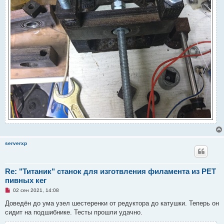
serverxp
Re: "Титаник" cтанок для изготвления филамента из PET
пивных кег
Н
02 сен 2021, 14:08
е
п
Доведён до ума узел шестеренки от редуктора до катушки. Теперь он
р
сидит на подшибнике. Тесты прошли удачно.
о
ч