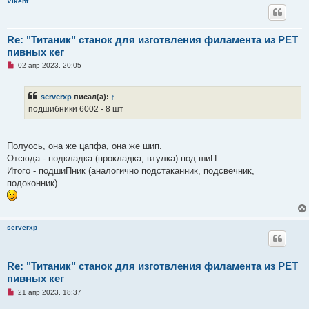
Vikent
н
н
о
е
с
Re: "Титаник" cтанок для изготвления филамента из PET
о
пивных кег
о
б
Н
02 апр 2023, 20:05
щ
е
е
п
н
р
и
serverxp
писал(а):
↑
о
е
ч
подшибники 6002 - 8 шт
и
т
а
н
Полуось, она же цапфа, она же шип.
н
о
Отсюда - подкладка (прокладка, втулка) под шиП.
е
Итого - подшиПник (аналогично подстаканник, подсвечник,
с
о
подоконник).
о
б
щ
е
н
serverxp
и
е
Re: "Титаник" cтанок для изготвления филамента из PET
пивных кег
Н
21 апр 2023, 18:37
е
п