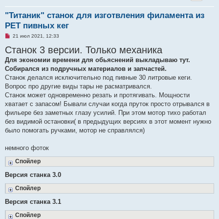
"Титаник" cтанок для изготвления филамента из
PET пивных кег
Н
21 июл 2021, 12:33
е
Станок 3 версии. Только механика
п
р
Для экономии времени для обьяснений выкладываю тут.
о
ч
Собирался из подручных материалов и запчастей.
и
Станок делался исключительно под пивные 30 литровые кеги.
т
а
Вопрос про другие виды тары не расматривался.
н
Станок может одновременно резать и протягивать. Мощности
н
о
хватает с запасом! Бывали случаи когда пруток просто отрывался в
е
фильере без заметных глазу усилий. При этом мотор тихо работал
с
о
без видимой остановки( в предыдущих версиях в этот момент нужно
о
было помогать ручками, мотор не справлялся)
б
щ
е
немного фоток
н
и
е
Спойлер
Версия станка 3.0
Спойлер
Версия станка 3.1
Спойлер