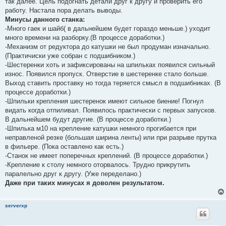
так далее. Цель подогнать детали друг к другу и проверить его
н
работу. Настала пора делать выводы.
н
о
Минусы данного станка:
е
-Много гаек и шайб( в дальнейшем будет гораздо меньше.) уходит
с
о
много времени на разборку.(В процессе доработки.)
о
-Механизм от редуктора до катушки не был продуман изначально.
б
щ
(Практичиски уже собран с подшибником.)
е
-Шестеренки хоть и зафиксированы на шпильках появился сильный
н
и
износ. Появился пропуск. Отверстие в шестеренке стало больше.
е
Выход ставить проставку но тогда теряется смысл в подшибниках. (В
процессе доработки.)
-Шпильки крепления шестеренок имеют сильное биение! Погнул
видать когда отпиливал. Появилось практически с первых запусков.
В дальнейшем будут другие. (В процессе доработки.)
-Шпилька м10 на крепление катушки немного прогибается при
неправленой резке (большая ширина ленты) или при разрыве прутка
в фильере. (Пока оставлено как есть.)
-Станок не имеет поперечных креплений. (В процессе доработки.)
-Крепление к столу немного оторвалось. Трудно прикрутить
паралельно друг к другу. (Уже переделано.)
Даже при таких минусах я доволен результатом.
serverxp