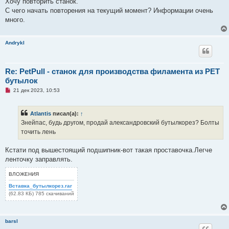
Хочу повторить станок.
т
а
С чего начать повторения на текущий момент? Информации очень
н
много.
н
о
е
с
Andrykl
о
о
б
щ
Re: PetPull - cтанок для производства филамента из PET
е
н
бутылок
и
е
Н
21 дек 2023, 10:53
е
п
р
Atlantis
писал(а):
↑
о
ч
Знейпас, будь другом, продай александровский бутылкорез? Болты
и
точить лень
т
а
н
Кстати под вышестоящий подшипник-вот такая проставочка.Легче
н
о
ленточку заправлять.
е
с
ВЛОЖЕНИЯ
о
о
Вставка_бутылкорез.rar
б
(62.83 КБ) 785 скачиваний
щ
е
н
и
е
barsl