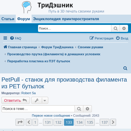
Статьи
Форум
Энциклопедия принтеростроителя
Поиск
Ра
FAQ
Регистрация
Вход
Главная страница
Форум ТриДэшника
Своими руками
Производство прутка (филамента) в домашних условиях
Переработка пластика из ПЭТ бутылок
П
о
PetPull - cтанок для производства филамента
и
из PET бутылок
с
Модератор:
Robert Sa
к
Ответить
Поиск
Расширенный поиск
Первое новое сообщение
• Сообщений: 2043
Страница
133
из
137
1
131
132
133
134
135
137
Пред.
След.
…
…