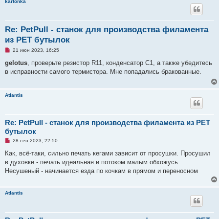
kartonka
Re: PetPull - cтанок для производства филамента
из PET бутылок
Н
21 июн 2023, 16:25
е
п
gelotus
, проверьте резистор R11, конденсатор C1, а также убедитесь
р
в исправности самого термистора. Мне попадались бракованные.
о
ч
и
т
Atlantis
а
н
н
о
е
Re: PetPull - cтанок для производства филамента из PET
с
бутылок
о
о
Н
28 сен 2023, 22:50
б
е
щ
п
Как, всё-таки, сильно печать кегами зависит от просушки. Просушил
е
р
н
в духовке - печать идеальная и потоком малым обхожусь.
о
и
ч
Несушеный - начинается езда по кочкам в прямом и переносном
е
и
т
а
Atlantis
н
н
о
е
с