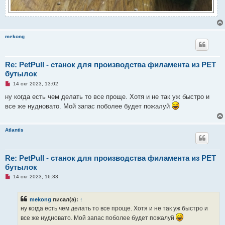
mekong
Re: PetPull - cтанок для производства филамента из PET
бутылок
Н
14 окт 2023, 13:02
е
п
ну когда есть чем делать то все проще. Хотя и не так уж быстро и
р
все же нудновато. Мой запас поболее будет пожалуй
о
ч
и
т
Atlantis
а
н
н
о
е
Re: PetPull - cтанок для производства филамента из PET
с
бутылок
о
о
Н
14 окт 2023, 16:33
б
е
щ
п
е
р
н
mekong
писал(а):
↑
о
и
ч
ну когда есть чем делать то все проще. Хотя и не так уж быстро и
е
и
все же нудновато. Мой запас поболее будет пожалуй
т
а