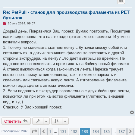
Re: PetPull - cтанок для производства филамента из PET
бутылок
Н
30 янв 2024, 09:57
е
п
Добрый день. Понравился Ваш проект. Думаю повторить. Посмотрев
р
ваши видео понял, что на это надо тратить много времени. И у меня
о
ч
возникли вопросы.
и
1. Почему не склеивать скотчем ленту с бутылки между собой или
т
а
связывать их, а датчик окончания филамента поставить с другой
н
стороны экструдера, на ленту? Это дает выигрыш во времени. Не
н
о
надо постоянно склеивать и протягивать на бабину новый филамент.
е
А станок выключиться когда закончиться лента. Нарезка требует
с
о
постоянного присутствия человека, так что можно нарезать и
о
склеивать или связывать новую ленту. А изготовление филамента
б
щ
можно тогда сделать автоматическим.
е
2. Если подавать в экструдер параллельно с двух бабин две ленты,
н
и
повысится ли при этом качество филамента (плотность, внешний
е
вид, и т.д.)
Спасибо. У Вас хороший проект.
Ответить
Страница
133
из
137
1
131
132
133
134
135
137
Пред.
Сообщений: 2043
…
…