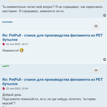
о
е
Ты внимательно читал мой вопрос? Я не спрашивал, как нарисовать
с
о
шестерню. Я спрашивал, изменится ли пч.
о
б
щ
е
kartonka
н
и
е
Re: PetPull - cтанок для производства филамента из PET
бутылок
Н
02 ноя 2023, 16:17
е
п
Изменится!
р
о
ч
и
т
swl77
а
н
н
о
е
Re: PetPull - cтанок для производства филамента из PET
с
бутылок
о
о
Н
22 ноя 2023, 12:04
б
е
щ
п
Добрый день.
е
р
н
Подскажите пожалуйста, есть ли где нибудь почитать "историю
о
и
ч
версий"?
е
и