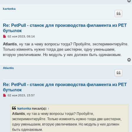
н
н
kartonka
о
е
с
о
Re: PetPull - cтанок для производства филамента из PET
о
б
бутылок
щ
е
Н
02 ноя 2023, 08:14
н
е
и
п
Atlantis
, ну так а чему вопросы тогда? Пробуйте, экспериментируйте.
е
р
Только изменять нужно тогда две шестерни, одну уменьшаем,
о
ч
вторую увеличиваем. Но модуль у них должен быть одинаковым.
и
т
а
Atlantis
н
н
о
е
с
Re: PetPull - cтанок для производства филамента из PET
о
бутылок
о
б
Н
02 ноя 2023, 15:57
щ
е
е
п
н
р
и
kartonka
писал(а):
↑
о
е
ч
Atlantis
, ну так а чему вопросы тогда? Пробуйте,
и
экспериментируйте. Только изменять нужно тогда две шестерни,
т
а
одну уменьшаем, вторую увеличиваем. Но модуль у них должен
н
быть одинаковым.
н