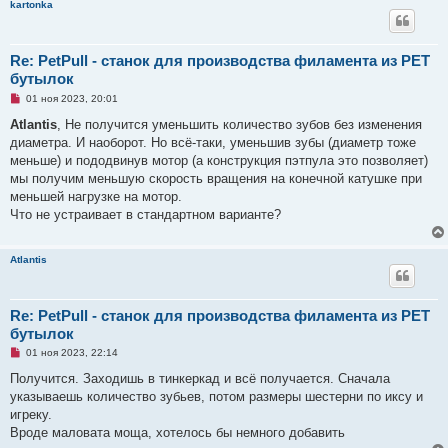
kartonka
н
н
о
е
с
Re: PetPull - cтанок для производства филамента из PET
о
бутылок
о
б
Н
01 ноя 2023, 20:01
щ
е
е
п
Atlantis
, Не получится уменьшить количество зубов без изменения
н
р
и
диаметра. И наоборот. Но всё-таки, уменьшив зубы (диаметр тоже
о
е
ч
меньше) и пододвинув мотор (а конструкция пэтпула это позволяет)
и
мы получим меньшую скорость вращения на конечной катушке при
т
а
меньшей нагрузке на мотор.
н
Что не устраивает в стандартном варианте?
н
о
е
с
Atlantis
о
о
б
щ
Re: PetPull - cтанок для производства филамента из PET
е
н
бутылок
и
е
Н
01 ноя 2023, 22:14
е
п
Получится. Заходишь в тинкеркад и всё получается. Сначала
р
указываешь количество зубьев, потом размеры шестерни по иксу и
о
ч
игреку.
и
Вроде маловата моща, хотелось бы немного добавить
т
а