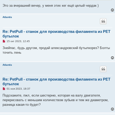
н
Это за вчерашний вечер, у меня этих кег ещё целый чердак )
н
о
е
с
Atlantis
о
о
б
щ
е
Re: PetPull - cтанок для производства филамента из PET
н
бутылок
и
е
Н
15 окт 2023, 12:45
е
п
Знейпас, будь другом, продай александровский бутылкорез? Болты
р
точить лень
о
ч
и
т
Atlantis
а
н
н
о
е
Re: PetPull - cтанок для производства филамента из PET
с
бутылок
о
о
Н
01 ноя 2023, 18:37
б
е
щ
п
Подскажите, пжл, если шестерню, которая на валу двигателя,
е
р
н
перерисовать с меньшим количеством зубьев и тем же диаметром,
о
и
ч
разница какая-то будет?
е
и
т
а