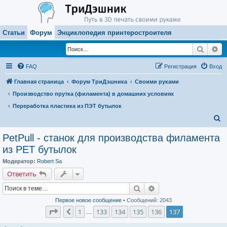
Статьи
Форум
Энциклопедия принтеростроителя
Поиск
Ра
FAQ
Регистрация
Вход
Главная страница
Форум ТриДэшника
Своими руками
Производство прутка (филамента) в домашних условиях
Переработка пластика из ПЭТ бутылок
П
о
PetPull - cтанок для производства филамента
и
из PET бутылок
с
Модератор:
Robert Sa
к
Ответить
Поиск
Расширенный поиск
Первое новое сообщение
• Сообщений: 2043
Страница
137
из
137
1
133
134
135
136
137
Пред.
…