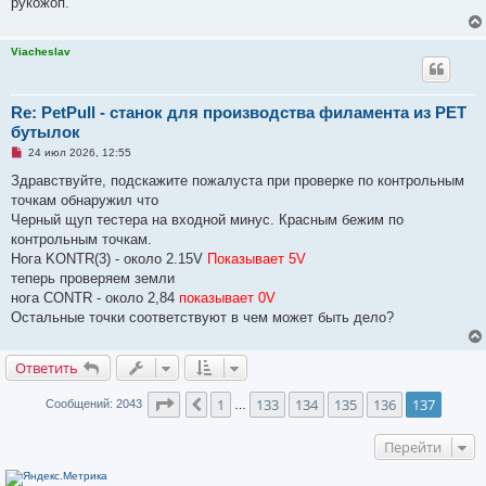
рукожоп.
о
б
щ
Viacheslav
е
н
и
е
Re: PetPull - cтанок для производства филамента из PET
бутылок
Н
24 июл 2026, 12:55
е
п
Здравствуйте, подскажите пожалуста при проверке по контрольным
р
точкам обнаружил что
о
ч
Черный щуп тестера на входной минус. Красным бежим по
и
контрольным точкам.
т
а
Нога KONTR(3) - около 2.15V
Показывает 5V
н
теперь проверяем земли
н
о
нога CONTR - около 2,84
показывает 0V
е
Остальные точки соответствуют в чем может быть дело?
с
о
о
б
Ответить
щ
е
н
Страница
137
из
137
1
133
134
135
136
137
Пред.
Сообщений: 2043
…
и
е
Перейти