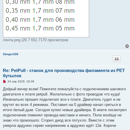
лента.png (20.7 КБ) 7170 просмотров
Stinger208
Re: PetPull - cтанок для производства филамента из PET
бутылок
Н
24 апр 2026, 19:36
е
п
Добрый вечер всем! Помогите пожалуйста с подключением шагового
р
двигателя к плате petpull. Желательно с фото проводов что куда!
о
ч
Изначально прошил подключил все к плате. Двигатель гудит и не
и
крутит во всех 4 режимах. Поставил на 0 драйвер начал греться в
т
а
итоге белый дым. Сегодня купил новые драйвера. В инете посмотрел
н
подключение поменял провода местами и ничего. Поле вообще не
н
о
знаю что произошло. Сгорел диод все потухло. Вместе с этим
е
умерла ардуино серию напряжение а ардуино идёт 12в. Короче
с
о