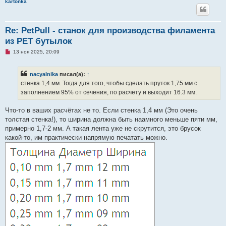
kartonka
Re: PetPull - cтанок для производства филамента
из PET бутылок
Н
13 ноя 2025, 20:09
е
п
р
nacyalnika
писал(а):
↑
о
ч
стенка 1,4 мм. Тогда для того, чтобы сделать пруток 1,75 мм с
и
заполнением 95% от сечения, по расчету и выходит 16.3 мм.
т
а
н
Что-то в ваших расчётах не то. Если стенка 1,4 мм (Это очень
н
о
толстая стенка!), то ширина должна быть наамного меньше пяти мм,
е
примерно 1,7-2 мм. А такая лента уже не скрутится, это брусок
с
о
какой-то, им практически напрямую печатать можно.
о
б
щ
е
н
и
е