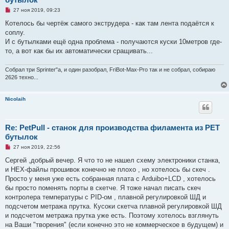
о
о
Н
27 ноя 2019, 09:23
б
е
щ
п
Котелось бы чертёж самого экструдера - как там лента подаётся к
е
р
н
соплу.
о
и
ч
И с бутылками ещё одна проблема - получаются куски 10метров где-
е
и
то, а вот как бы их автоматически сращивать...
т
а
н
Собрал три Sprinter"а, и один разобрал, FriBot-Max-Pro так и не собрал, собираю
н
о
2626 техно...
е
с
о
Nicolaih
о
б
щ
е
н
Re: PetPull - cтанок для производства филамента из PET
и
бутылок
е
Н
27 ноя 2019, 22:56
е
п
Сергей ,добрый вечер. Я что то не нашел схему электроники станка,
р
и HEX-файлы прошивок конечно не плохо , но хотелось бы скеч .
о
ч
Просто у меня уже есть собранная плата с Arduibo+LCD , хотелось
и
бы просто поменять порты в скетче. Я тоже начал писать скеч
т
а
контролера температуры с PID-ом , плавной регулировкой ШД и
н
подсчетом метража прутка. Кусоки скетча плавной регулировкой ШД
н
о
и подсчетом метража прутка уже есть. Поэтому хотелось взглянуть
е
на Ваши "творения" (если конечно это не коммерческое в будущем) и
с