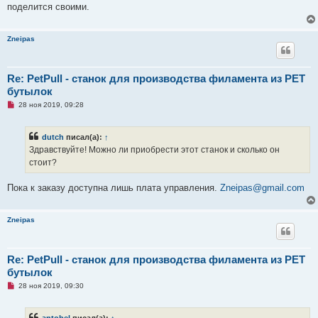
о
поделится своими.
о
б
щ
Zneipas
е
н
и
е
Re: PetPull - cтанок для производства филамента из PET
бутылок
Н
28 ноя 2019, 09:28
е
п
р
dutch
писал(а):
↑
о
ч
Здравствуйте! Можно ли приобрести этот станок и сколько он
и
стоит?
т
а
н
Пока к заказу доступна лишь плата управления.
Zneipas@gmail.com
н
о
е
с
Zneipas
о
о
б
щ
Re: PetPull - cтанок для производства филамента из PET
е
н
бутылок
и
е
Н
28 ноя 2019, 09:30
е
п
р
antobel
писал(а):
↑