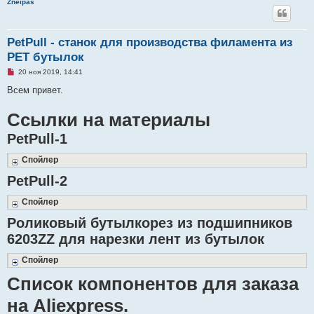
Zneipas
PetPull - cтанок для производства филамента из
PET бутылок
Н
20 ноя 2019, 14:41
е
п
Всем привет.
р
о
Ссылки на материалы
ч
и
т
PetPull-1
а
н
н
Спойлер
о
е
PetPull-2
с
о
о
Спойлер
б
щ
Роликовый бутылкорез из подшипников
е
н
6203ZZ для нарезки лент из бутылок
и
е
Спойлер
Список компонентов для заказа
на Aliexpress.