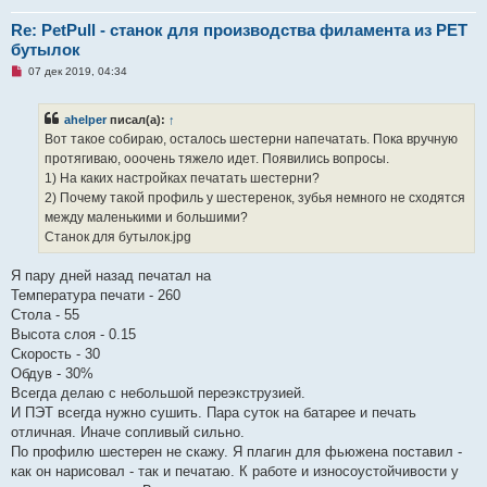
Re: PetPull - cтанок для производства филамента из PET
бутылок
Н
07 дек 2019, 04:34
е
п
р
ahelper
писал(а):
↑
о
ч
Вот такое собираю, осталось шестерни напечатать. Пока вручную
и
протягиваю, ооочень тяжело идет. Появились вопросы.
т
а
1) На каких настройках печатать шестерни?
н
2) Почему такой профиль у шестеренок, зубья немного не сходятся
н
о
между маленькими и большими?
е
Станок для бутылок.jpg
с
о
о
Я пару дней назад печатал на
б
щ
Температура печати - 260
е
Стола - 55
н
и
Высота слоя - 0.15
е
Скорость - 30
Обдув - 30%
Всегда делаю с небольшой переэкструзией.
И ПЭТ всегда нужно сушить. Пара суток на батарее и печать
отличная. Иначе сопливый сильно.
По профилю шестерен не скажу. Я плагин для фьюжена поставил -
как он нарисовал - так и печатаю. К работе и износоустойчивости у