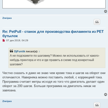
Zneipas
Re: PetPull - cтанок для производства филамента из PET
бутылок
Н
07 дек 2019, 04:29
е
п
р
DjFuntik
писал(а):
↑
о
ч
А не подскажите по шаговику? Можно ли использовать от какого-
и
нибудь принтера и что и где править в схеме под конкретный
т
а
шаговик?
н
н
о
Честно сказать я даже не знаю чем кроме тока и шагов на оборот они
е
отличаются. Наверняка можно поставить любой, с коррекцией тока.
с
о
Программа считает метры исходя из того что двигатель делает один
о
оборот за 200 шагов. Больше программа на двигатель никак не
б
щ
завязана.
е
н
и
е
Zneipas