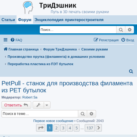
Статьи
Форум
Энциклопедия принтеростроителя
Поиск
Ра
FAQ
Регистрация
Вход
Главная страница
Форум ТриДэшника
Своими руками
Производство прутка (филамента) в домашних условиях
Переработка пластика из ПЭТ бутылок
П
о
PetPull - cтанок для производства филамента
и
из PET бутылок
с
Модератор:
Robert Sa
к
Ответить
Поиск
Расширенный поиск
Первое новое сообщение
• Сообщений: 2043
Страница
1
из
137
1
2
3
4
5
137
След.
…