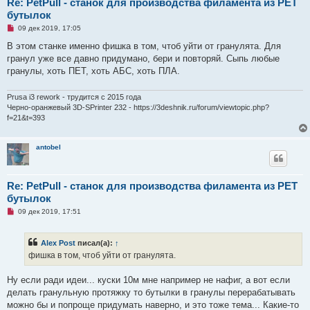
Re: PetPull - cтанок для производства филамента из PET
бутылок
Н
09 дек 2019, 17:05
е
п
В этом станке именно фишка в том, чтоб уйти от гранулята. Для
р
гранул уже все давно придумано, бери и повторяй. Сыпь любые
о
ч
гранулы, хоть ПЕТ, хоть АБС, хоть ПЛА.
и
т
а
Prusa i3 rework - трудится с 2015 года
н
Черно-оранжевый 3D-SPrinter 232 - https://3deshnik.ru/forum/viewtopic.php?
н
f=21&t=393
о
е
с
о
antobel
о
б
щ
е
Re: PetPull - cтанок для производства филамента из PET
н
и
бутылок
е
Н
09 дек 2019, 17:51
е
п
р
Alex Post
писал(а):
↑
о
ч
фишка в том, чтоб уйти от гранулята.
и
т
а
Ну если ради идеи... куски 10м мне например не нафиг, а вот если
н
делать гранульную протяжку то бутылки в гранулы перерабатывать
н
о
можно бы и попроще придумать наверно, и это тоже тема... Какие-то