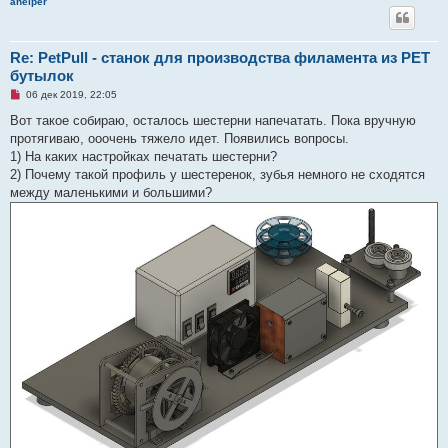
ahelper
н
н
о
е
с
Re: PetPull - cтанок для производства филамента из PET
о
бутылок
о
б
Н
06 дек 2019, 22:05
щ
е
е
п
Вот такое собираю, осталось шестерни напечатать. Пока вручную
н
р
и
протягиваю, ооочень тяжело идет. Появились вопросы.
о
е
ч
1) На каких настройках печатать шестерни?
и
2) Почему такой профиль у шестеренок, зубья немного не сходятся
т
а
между маленькими и большими?
н
н
о
е
с
о
о
б
щ
е
н
и
е