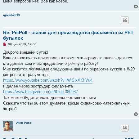
меня вопросов нет. Все как новое.
igorsh2019
Re: PetPull - cтанок для производства филамента из PET
бутылок
Н
09 дек 2019, 17:00
е
п
Доброго времени суток!
р
Ваш станок очень оригинален и прост, это огромные плюсы для тех
о
ч
кто делает сам и вы проделали огромную работу!
и
Мне кажутся логичными следующие шаги по обработке кусков в 8-20
т
а
метров, это гранулятор-
н
https://www.youtube.com/watch?v=WiSlxXKkVu4
н
о
и далее через экструдер филамента
е
https://www.thingiverse.com/thing:380987
с
о
Так можно будет делать довольно длинные нити.
о
Скажите что вы об этом думаете, кроме финансово-материальных
б
щ
затрат?
е
н
и
е
Alex Post