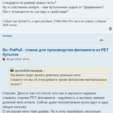
е
стандарты на размер гранул есть?
с
о
Ну и собственно вопрос - чем бутылочное сырьё от "фирменного"
о
Пет-г отличается по составу и свойствам?
б
щ
е
Собрал три Sprinter"а, и один разобрал, FriBot-Max-Pro так и не собрал, собираю
н
и
2626 техно...
е
Zneipas
Re: PetPull - cтанок для производства филамента из PET
бутылок
Н
09 дек 2019, 20:21
е
п
р
igorsh2019
писал(а):
↑
о
ч
Так можно будет делать довольно длинные нити.
и
Скажите что вы об этом думаете, кроме финансово-материальных
т
а
затрат?
н
н
о
Спасибо. Дело в том что после того как я научился надежно
е
спаивать отрезки PET филамента - надобность в вытяжке именно
с
о
длинной нити отпала. Сейчас даже полуметровые куски идут в одну
о
общую катушку.
б
щ
О экструзии нити тоже думаю. Но я хочу опробовать несколько