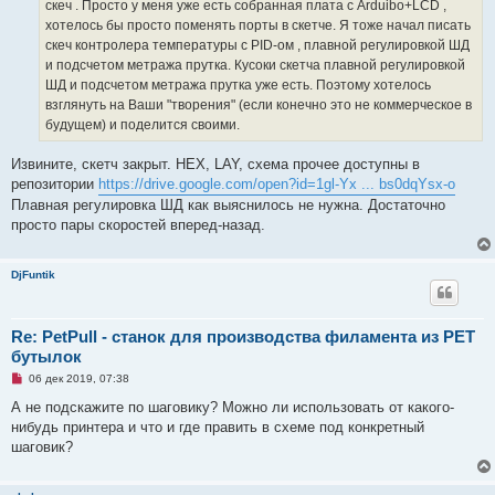
а
скеч . Просто у меня уже есть собранная плата с Arduibo+LCD ,
н
хотелось бы просто поменять порты в скетче. Я тоже начал писать
н
о
скеч контролера температуры с PID-ом , плавной регулировкой ШД
е
и подсчетом метража прутка. Кусоки скетча плавной регулировкой
с
о
ШД и подсчетом метража прутка уже есть. Поэтому хотелось
о
взглянуть на Ваши "творения" (если конечно это не коммерческое в
б
щ
будущем) и поделится своими.
е
н
и
Извините, скетч закрыт. HEX, LAY, cхема прочее доступны в
е
репозитории
https://drive.google.com/open?id=1gl-Yx ... bs0dqYsx-o
Плавная регулировка ШД как выяснилось не нужна. Достаточно
просто пары скоростей вперед-назад.
DjFuntik
Re: PetPull - cтанок для производства филамента из PET
бутылок
Н
06 дек 2019, 07:38
е
п
А не подскажите по шаговику? Можно ли использовать от какого-
р
нибудь принтера и что и где править в схеме под конкретный
о
ч
шаговик?
и
т
а