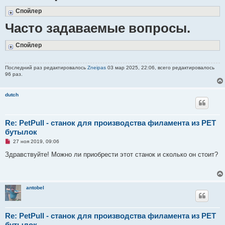
Спойлер
Часто задаваемые вопросы.
Спойлер
Последний раз редактировалось
Zneipas
03 мар 2025, 22:06, всего редактировалось
96 раз.
dutch
Re: PetPull - cтанок для производства филамента из PET
бутылок
Н
27 ноя 2019, 09:06
е
п
Здравствуйте! Можно ли приобрести этот станок и сколько он стоит?
р
о
ч
и
т
antobel
а
н
н
о
е
Re: PetPull - cтанок для производства филамента из PET
с
бутылок