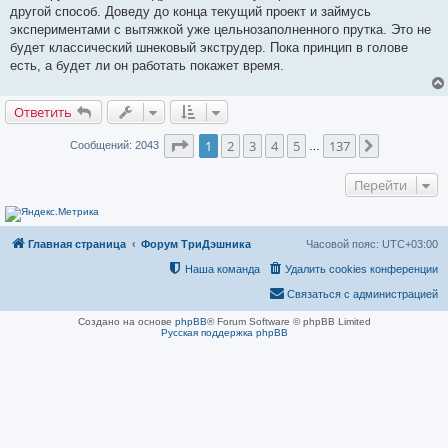
е
другой способ. Доведу до конца текущий проект и займусь
н
и
экспериментами с вытяжкой уже цельнозаполненного прутка. Это не
е
будет классический шнековый экструдер. Пока принцип в голове
есть, а будет ли он работать покажет время.
Ответить
Страница
1
из
137
1
2
3
4
5
137
След.
Сообщений: 2043
…
Перейти
Главная страница
Форум ТриДэшника
Часовой пояс:
UTC+03:00
Наша команда
Удалить cookies конференции
Связаться с администрацией
Создано на основе
phpBB
® Forum Software © phpBB Limited
Русская поддержка phpBB