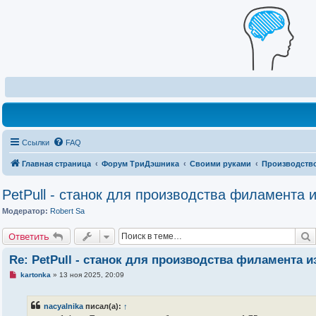
Ссылки
FAQ
Главная страница
Форум ТриДэшника
Своими руками
Производство
PetPull - cтанок для производства филамента 
Модератор:
Robert Sa
Ответить
Re: PetPull - cтанок для производства филамента 
Н
kartonka
»
13 ноя 2025, 20:09
е
п
р
nacyalnika
писал(а):
↑
о