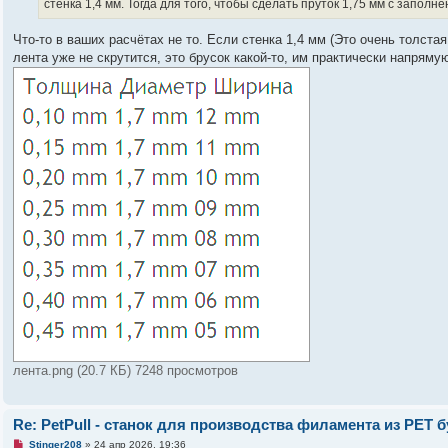
ч
стенка 1,4 мм. Тогда для того, чтобы сделать пруток 1,75 мм с заполн
и
т
а
Что-то в ваших расчётах не то. Если стенка 1,4 мм (Это очень толста
н
лента уже не скрутится, это брусок какой-то, им практически напряму
н
о
е
с
о
о
б
щ
е
н
и
е
лента.png (20.7 КБ) 7248 просмотров
Re: PetPull - cтанок для производства филамента из PET 
Н
Stinger208
»
24 апр 2026, 19:36