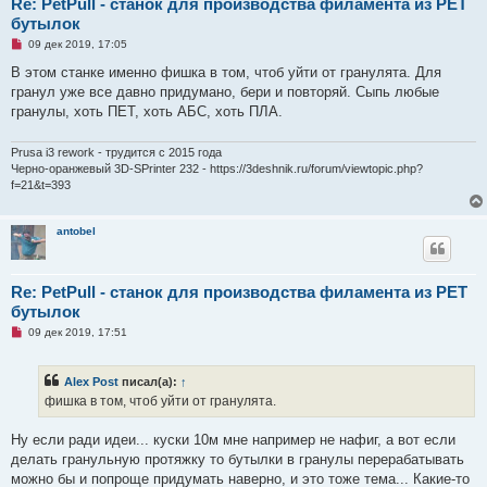
Re: PetPull - cтанок для производства филамента из PET
бутылок
Н
09 дек 2019, 17:05
е
п
В этом станке именно фишка в том, чтоб уйти от гранулята. Для
р
гранул уже все давно придумано, бери и повторяй. Сыпь любые
о
ч
гранулы, хоть ПЕТ, хоть АБС, хоть ПЛА.
и
т
а
Prusa i3 rework - трудится с 2015 года
н
Черно-оранжевый 3D-SPrinter 232 - https://3deshnik.ru/forum/viewtopic.php?
н
f=21&t=393
о
е
с
о
antobel
о
б
щ
е
Re: PetPull - cтанок для производства филамента из PET
н
и
бутылок
е
Н
09 дек 2019, 17:51
е
п
р
Alex Post
писал(а):
↑
о
ч
фишка в том, чтоб уйти от гранулята.
и
т
а
Ну если ради идеи... куски 10м мне например не нафиг, а вот если
н
делать гранульную протяжку то бутылки в гранулы перерабатывать
н
о
можно бы и попроще придумать наверно, и это тоже тема... Какие-то