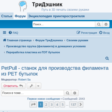
Статьи
Форум
Энциклопедия принтеростроителя
Поиск
Ра
FAQ
Регистрация
Вход
Главная страница
Форум ТриДэшника
Своими руками
Производство прутка (филамента) в домашних условиях
Переработка пластика из ПЭТ бутылок
П
о
PetPull - cтанок для производства филамента
и
из PET бутылок
с
Модератор:
Robert Sa
к
Ответить
Поиск
Расширенный поиск
Первое новое сообщение
• Сообщений: 2043
Страница
1
из
137
1
2
3
4
5
137
След.
…