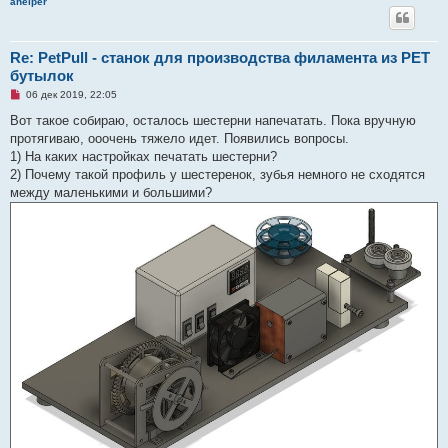
ahelper
н
н
о
е
с
Re: PetPull - cтанок для производства филамента из PET
о
бутылок
о
б
Н
06 дек 2019, 22:05
щ
е
е
п
Вот такое собираю, осталось шестерни напечатать. Пока вручную
н
р
и
протягиваю, ооочень тяжело идет. Появились вопросы.
о
е
ч
1) На каких настройках печатать шестерни?
и
2) Почему такой профиль у шестеренок, зубья немного не сходятся
т
а
между маленькими и большими?
н
н
о
е
с
о
о
б
щ
е
н
и
е