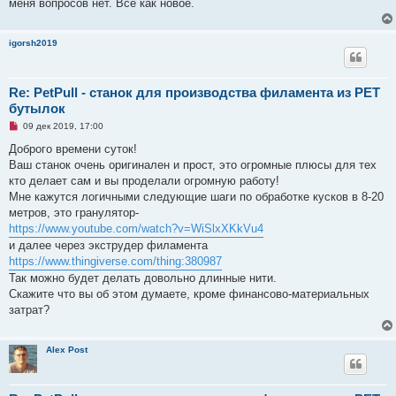
меня вопросов нет. Все как новое.
igorsh2019
Re: PetPull - cтанок для производства филамента из PET
бутылок
Н
09 дек 2019, 17:00
е
п
Доброго времени суток!
р
Ваш станок очень оригинален и прост, это огромные плюсы для тех
о
ч
кто делает сам и вы проделали огромную работу!
и
Мне кажутся логичными следующие шаги по обработке кусков в 8-20
т
а
метров, это гранулятор-
н
https://www.youtube.com/watch?v=WiSlxXKkVu4
н
о
и далее через экструдер филамента
е
https://www.thingiverse.com/thing:380987
с
о
Так можно будет делать довольно длинные нити.
о
Скажите что вы об этом думаете, кроме финансово-материальных
б
щ
затрат?
е
н
и
е
Alex Post