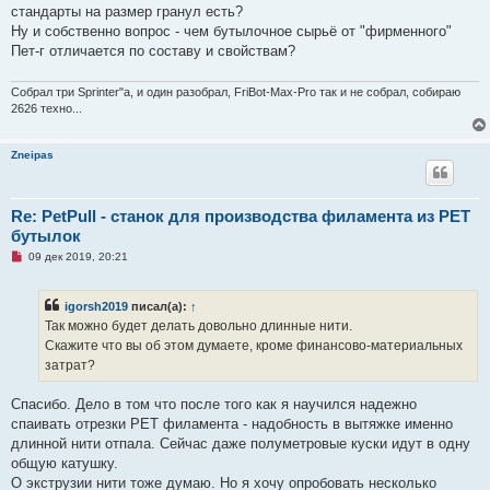
е
стандарты на размер гранул есть?
с
о
Ну и собственно вопрос - чем бутылочное сырьё от "фирменного"
о
Пет-г отличается по составу и свойствам?
б
щ
е
Собрал три Sprinter"а, и один разобрал, FriBot-Max-Pro так и не собрал, собираю
н
и
2626 техно...
е
Zneipas
Re: PetPull - cтанок для производства филамента из PET
бутылок
Н
09 дек 2019, 20:21
е
п
р
igorsh2019
писал(а):
↑
о
ч
Так можно будет делать довольно длинные нити.
и
Скажите что вы об этом думаете, кроме финансово-материальных
т
а
затрат?
н
н
о
Спасибо. Дело в том что после того как я научился надежно
е
спаивать отрезки PET филамента - надобность в вытяжке именно
с
о
длинной нити отпала. Сейчас даже полуметровые куски идут в одну
о
общую катушку.
б
щ
О экструзии нити тоже думаю. Но я хочу опробовать несколько