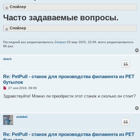
Спойлер
Часто задаваемые вопросы.
Спойлер
Последний раз редактировалось
Zneipas
03 мар 2025, 22:06, всего редактировалось
96 раз.
dutch
Re: PetPull - cтанок для производства филамента из PET
бутылок
Н
27 ноя 2019, 09:06
е
п
Здравствуйте! Можно ли приобрести этот станок и сколько он стоит?
р
о
ч
и
т
antobel
а
н
н
о
е
Re: PetPull - cтанок для производства филамента из PET
с
бутылок