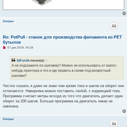
Zneipas
Re: PetPull - cтанок для производства филамента из PET
бутылок
Н
07 дек 2019, 04:29
е
п
р
DjFuntik
писал(а):
↑
о
ч
А не подскажите по шаговику? Можно ли использовать от какого-
и
нибудь принтера и что и где править в схеме под конкретный
т
а
шаговик?
н
н
о
Честно сказать я даже не знаю чем кроме тока и шагов на оборот они
е
отличаются. Наверняка можно поставить любой, с коррекцией тока.
с
о
Программа считает метры исходя из того что двигатель делает один
о
оборот за 200 шагов. Больше программа на двигатель никак не
б
щ
завязана.
е
н
и
е
Zneipas