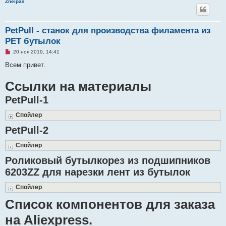
Zneipas
PetPull - cтанок для производства филамента из
PET бутылок
Н
20 ноя 2019, 14:41
е
п
Всем привет.
р
о
Ссылки на материалы
ч
и
т
PetPull-1
а
н
н
Спойлер
о
е
PetPull-2
с
о
о
Спойлер
б
щ
Роликовый бутылкорез из подшипников
е
н
6203ZZ для нарезки лент из бутылок
и
е
Спойлер
Список компонентов для заказа
на Aliexpress.