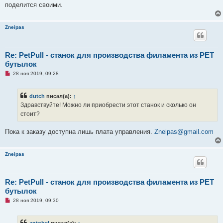
о
поделится своими.
о
б
щ
Zneipas
е
н
и
е
Re: PetPull - cтанок для производства филамента из PET
бутылок
Н
28 ноя 2019, 09:28
е
п
р
dutch
писал(а):
↑
о
ч
Здравствуйте! Можно ли приобрести этот станок и сколько он
и
стоит?
т
а
н
Пока к заказу доступна лишь плата управления.
Zneipas@gmail.com
н
о
е
с
Zneipas
о
о
б
щ
Re: PetPull - cтанок для производства филамента из PET
е
н
бутылок
и
е
Н
28 ноя 2019, 09:30
е
п
р
antobel
писал(а):
↑