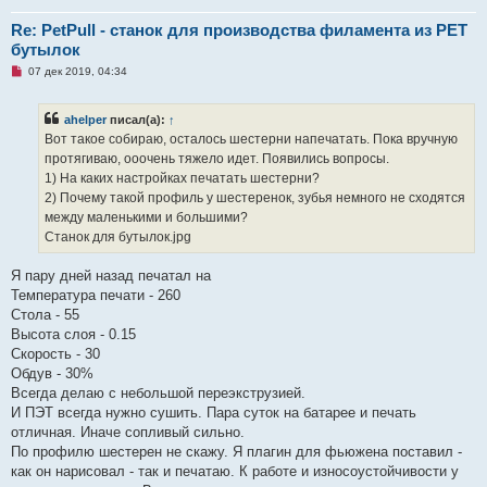
Re: PetPull - cтанок для производства филамента из PET
бутылок
Н
07 дек 2019, 04:34
е
п
р
ahelper
писал(а):
↑
о
ч
Вот такое собираю, осталось шестерни напечатать. Пока вручную
и
протягиваю, ооочень тяжело идет. Появились вопросы.
т
а
1) На каких настройках печатать шестерни?
н
2) Почему такой профиль у шестеренок, зубья немного не сходятся
н
о
между маленькими и большими?
е
Станок для бутылок.jpg
с
о
о
Я пару дней назад печатал на
б
щ
Температура печати - 260
е
Стола - 55
н
и
Высота слоя - 0.15
е
Скорость - 30
Обдув - 30%
Всегда делаю с небольшой переэкструзией.
И ПЭТ всегда нужно сушить. Пара суток на батарее и печать
отличная. Иначе сопливый сильно.
По профилю шестерен не скажу. Я плагин для фьюжена поставил -
как он нарисовал - так и печатаю. К работе и износоустойчивости у