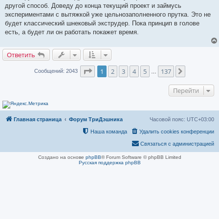
е
другой способ. Доведу до конца текущий проект и займусь
н
и
экспериментами с вытяжкой уже цельнозаполненного прутка. Это не
е
будет классический шнековый экструдер. Пока принцип в голове
есть, а будет ли он работать покажет время.
Ответить
Страница
1
из
137
1
2
3
4
5
137
След.
Сообщений: 2043
…
Перейти
Главная страница
Форум ТриДэшника
Часовой пояс:
UTC+03:00
Наша команда
Удалить cookies конференции
Связаться с администрацией
Создано на основе
phpBB
® Forum Software © phpBB Limited
Русская поддержка phpBB