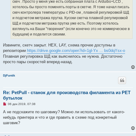
а
скеч . Просто у меня уже есть собранная плата с Arduibo+LCD ,
н
хотелось бы просто поменять порты в скетче. Я тоже начал писать
н
о
скеч контролера температуры с PID-ом , плавной регулировкой ШД
е
и подсчетом метража прутка. Кусоки скетча плавной регулировкой
с
о
ШД и подсчетом метража прутка уже есть. Поэтому хотелось
о
взглянуть на Ваши "творения" (если конечно это не коммерческое в
б
щ
будущем) и поделится своими.
е
н
и
Извините, скетч закрыт. HEX, LAY, cхема прочее доступны в
е
репозитории
https://drive.google.com/open?id=1gl-Yx ... bs0dqYsx-o
Плавная регулировка ШД как выяснилось не нужна. Достаточно
просто пары скоростей вперед-назад.
DjFuntik
Re: PetPull - cтанок для производства филамента из PET
бутылок
Н
06 дек 2019, 07:38
е
п
А не подскажите по шаговику? Можно ли использовать от какого-
р
нибудь принтера и что и где править в схеме под конкретный
о
ч
шаговик?
и
т
а