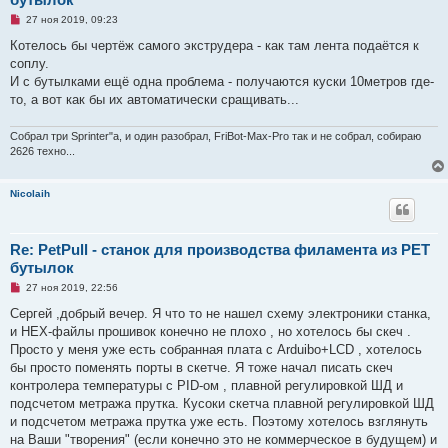
о
о
Н
27 ноя 2019, 09:23
б
е
щ
п
Котелось бы чертёж самого экструдера - как там лента подаётся к
е
р
н
соплу.
о
и
ч
И с бутылками ещё одна проблема - получаются куски 10метров где-
е
и
то, а вот как бы их автоматически сращивать...
т
а
н
Собрал три Sprinter"а, и один разобрал, FriBot-Max-Pro так и не собрал, собираю
н
о
2626 техно...
е
с
о
Nicolaih
о
б
щ
е
н
Re: PetPull - cтанок для производства филамента из PET
и
бутылок
е
Н
27 ноя 2019, 22:56
е
п
Сергей ,добрый вечер. Я что то не нашел схему электроники станка,
р
и HEX-файлы прошивок конечно не плохо , но хотелось бы скеч .
о
ч
Просто у меня уже есть собранная плата с Arduibo+LCD , хотелось
и
бы просто поменять порты в скетче. Я тоже начал писать скеч
т
а
контролера температуры с PID-ом , плавной регулировкой ШД и
н
подсчетом метража прутка. Кусоки скетча плавной регулировкой ШД
н
о
и подсчетом метража прутка уже есть. Поэтому хотелось взглянуть
е
на Ваши "творения" (если конечно это не коммерческое в будущем) и
с