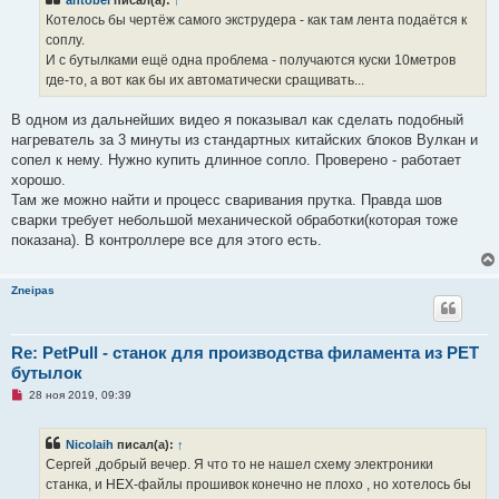
о
ч
Котелось бы чертёж самого экструдера - как там лента подаётся к
и
соплу.
т
а
И с бутылками ещё одна проблема - получаются куски 10метров
н
где-то, а вот как бы их автоматически сращивать...
н
о
е
В одном из дальнейших видео я показывал как сделать подобный
с
о
нагреватель за 3 минуты из стандартных китайских блоков Вулкан и
о
сопел к нему. Нужно купить длинное сопло. Проверено - работает
б
щ
хорошо.
е
Там же можно найти и процесс сваривания прутка. Правда шов
н
и
сварки требует небольшой механической обработки(которая тоже
е
показана). В контроллере все для этого есть.
Zneipas
Re: PetPull - cтанок для производства филамента из PET
бутылок
Н
28 ноя 2019, 09:39
е
п
р
Nicolaih
писал(а):
↑
о
ч
Сергей ,добрый вечер. Я что то не нашел схему электроники
и
станка, и HEX-файлы прошивок конечно не плохо , но хотелось бы
т