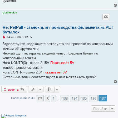
рукожоп.
о
б
щ
Viacheslav
е
н
и
е
Re: PetPull - cтанок для производства филамента из PET
бутылок
Н
24 июл 2026, 12:55
е
п
Здравствуйте, подскажите пожалуста при проверке по контрольным
р
точкам обнаружил что
о
ч
Черный щуп тестера на входной минус. Красным бежим по
и
контрольным точкам.
т
а
Нога KONTR(3) - около 2.15V
Показывает 5V
н
теперь проверяем земли
н
о
нога CONTR - около 2,84
показывает 0V
е
Остальные точки соответствуют в чем может быть дело?
с
о
о
б
Ответить
щ
е
н
Страница
137
из
137
1
133
134
135
136
137
Пред.
Сообщений: 2043
…
и
е
Перейти