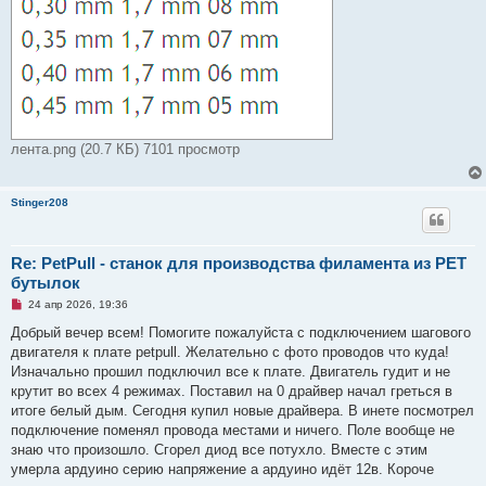
лента.png (20.7 КБ) 7101 просмотр
Stinger208
Re: PetPull - cтанок для производства филамента из PET
бутылок
Н
24 апр 2026, 19:36
е
п
Добрый вечер всем! Помогите пожалуйста с подключением шагового
р
двигателя к плате petpull. Желательно с фото проводов что куда!
о
ч
Изначально прошил подключил все к плате. Двигатель гудит и не
и
крутит во всех 4 режимах. Поставил на 0 драйвер начал греться в
т
а
итоге белый дым. Сегодня купил новые драйвера. В инете посмотрел
н
подключение поменял провода местами и ничего. Поле вообще не
н
о
знаю что произошло. Сгорел диод все потухло. Вместе с этим
е
умерла ардуино серию напряжение а ардуино идёт 12в. Короче
с
о