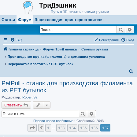
Статьи
Форум
Энциклопедия принтеростроителя
Поиск
Ра
FAQ
Регистрация
Вход
Главная страница
Форум ТриДэшника
Своими руками
Производство прутка (филамента) в домашних условиях
Переработка пластика из ПЭТ бутылок
П
о
PetPull - cтанок для производства филамента
и
из PET бутылок
с
Модератор:
Robert Sa
к
Ответить
Поиск
Расширенный поиск
Первое новое сообщение
• Сообщений: 2043
Страница
137
из
137
1
133
134
135
136
137
Пред.
…