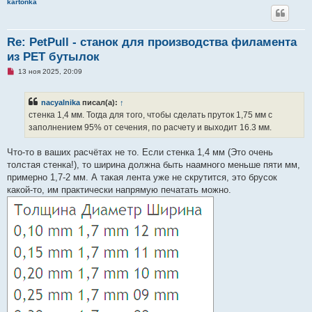
kartonka
Re: PetPull - cтанок для производства филамента
из PET бутылок
Н
13 ноя 2025, 20:09
е
п
р
nacyalnika
писал(а):
↑
о
ч
стенка 1,4 мм. Тогда для того, чтобы сделать пруток 1,75 мм с
и
заполнением 95% от сечения, по расчету и выходит 16.3 мм.
т
а
н
Что-то в ваших расчётах не то. Если стенка 1,4 мм (Это очень
н
о
толстая стенка!), то ширина должна быть наамного меньше пяти мм,
е
примерно 1,7-2 мм. А такая лента уже не скрутится, это брусок
с
о
какой-то, им практически напрямую печатать можно.
о
б
щ
е
н
и
е