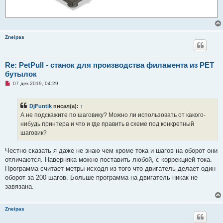
Zneipas
Re: PetPull - cтанок для производства филамента из PET
бутылок
Н
07 дек 2019, 04:29
е
п
р
DjFuntik
писал(а):
↑
о
ч
А не подскажите по шаговику? Можно ли использовать от какого-
и
нибудь принтера и что и где править в схеме под конкретный
т
а
шаговик?
н
н
о
Честно сказать я даже не знаю чем кроме тока и шагов на оборот они
е
отличаются. Наверняка можно поставить любой, с коррекцией тока.
с
о
Программа считает метры исходя из того что двигатель делает один
о
оборот за 200 шагов. Больше программа на двигатель никак не
б
щ
завязана.
е
н
и
е
Zneipas