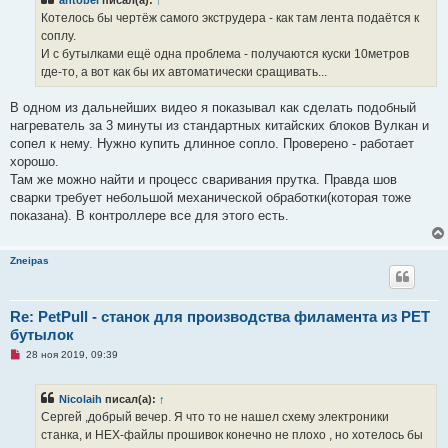
о
ч
Котелось бы чертёж самого экструдера - как там лента подаётся к
и
соплу.
т
а
И с бутылками ещё одна проблема - получаются куски 10метров
н
где-то, а вот как бы их автоматически сращивать...
н
о
е
В одном из дальнейших видео я показывал как сделать подобный
с
о
нагреватель за 3 минуты из стандартных китайских блоков Вулкан и
о
сопел к нему. Нужно купить длинное сопло. Проверено - работает
б
щ
хорошо.
е
Там же можно найти и процесс сваривания прутка. Правда шов
н
и
сварки требует небольшой механической обработки(которая тоже
е
показана). В контроллере все для этого есть.
Zneipas
Re: PetPull - cтанок для производства филамента из PET
бутылок
Н
28 ноя 2019, 09:39
е
п
р
Nicolaih
писал(а):
↑
о
ч
Сергей ,добрый вечер. Я что то не нашел схему электроники
и
станка, и HEX-файлы прошивок конечно не плохо , но хотелось бы
т