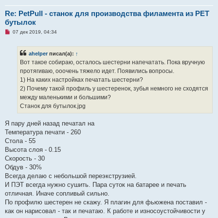
Re: PetPull - cтанок для производства филамента из PET
бутылок
Н
07 дек 2019, 04:34
е
п
р
ahelper
писал(а):
↑
о
ч
Вот такое собираю, осталось шестерни напечатать. Пока вручную
и
протягиваю, ооочень тяжело идет. Появились вопросы.
т
а
1) На каких настройках печатать шестерни?
н
2) Почему такой профиль у шестеренок, зубья немного не сходятся
н
о
между маленькими и большими?
е
Станок для бутылок.jpg
с
о
о
Я пару дней назад печатал на
б
щ
Температура печати - 260
е
Стола - 55
н
и
Высота слоя - 0.15
е
Скорость - 30
Обдув - 30%
Всегда делаю с небольшой переэкструзией.
И ПЭТ всегда нужно сушить. Пара суток на батарее и печать
отличная. Иначе сопливый сильно.
По профилю шестерен не скажу. Я плагин для фьюжена поставил -
как он нарисовал - так и печатаю. К работе и износоустойчивости у