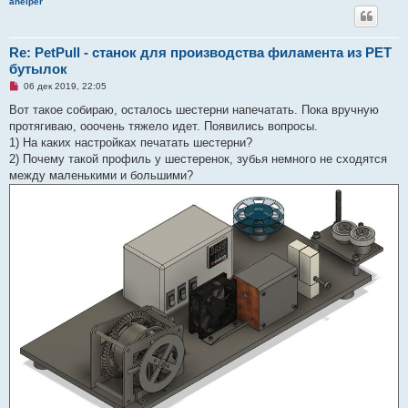
ahelper
н
н
о
е
с
Re: PetPull - cтанок для производства филамента из PET
о
бутылок
о
б
Н
06 дек 2019, 22:05
щ
е
е
п
Вот такое собираю, осталось шестерни напечатать. Пока вручную
н
р
и
протягиваю, ооочень тяжело идет. Появились вопросы.
о
е
ч
1) На каких настройках печатать шестерни?
и
2) Почему такой профиль у шестеренок, зубья немного не сходятся
т
а
между маленькими и большими?
н
н
о
е
с
о
о
б
щ
е
н
и
е