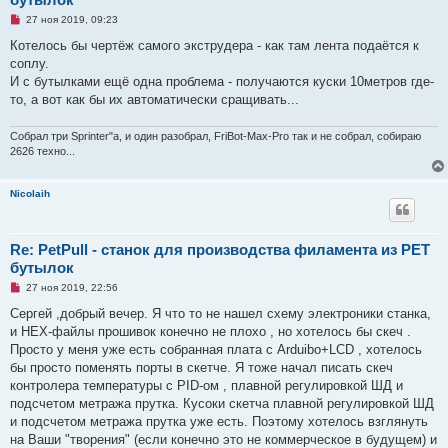
о
о
Н
27 ноя 2019, 09:23
б
е
щ
п
Котелось бы чертёж самого экструдера - как там лента подаётся к
е
р
н
соплу.
о
и
ч
И с бутылками ещё одна проблема - получаются куски 10метров где-
е
и
то, а вот как бы их автоматически сращивать...
т
а
н
Собрал три Sprinter"а, и один разобрал, FriBot-Max-Pro так и не собрал, собираю
н
о
2626 техно...
е
с
о
Nicolaih
о
б
щ
е
н
Re: PetPull - cтанок для производства филамента из PET
и
бутылок
е
Н
27 ноя 2019, 22:56
е
п
Сергей ,добрый вечер. Я что то не нашел схему электроники станка,
р
и HEX-файлы прошивок конечно не плохо , но хотелось бы скеч .
о
ч
Просто у меня уже есть собранная плата с Arduibo+LCD , хотелось
и
бы просто поменять порты в скетче. Я тоже начал писать скеч
т
а
контролера температуры с PID-ом , плавной регулировкой ШД и
н
подсчетом метража прутка. Кусоки скетча плавной регулировкой ШД
н
о
и подсчетом метража прутка уже есть. Поэтому хотелось взглянуть
е
на Ваши "творения" (если конечно это не коммерческое в будущем) и
с