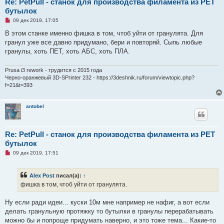
Re: PetPull - cтанок для производства филамента из PET
бутылок
Н
09 дек 2019, 17:05
е
п
В этом станке именно фишка в том, чтоб уйти от гранулята. Для
р
гранул уже все давно придумано, бери и повторяй. Сыпь любые
о
ч
гранулы, хоть ПЕТ, хоть АБС, хоть ПЛА.
и
т
а
Prusa i3 rework - трудится с 2015 года
н
Черно-оранжевый 3D-SPrinter 232 - https://3deshnik.ru/forum/viewtopic.php?
н
f=21&t=393
о
е
с
о
antobel
о
б
щ
е
Re: PetPull - cтанок для производства филамента из PET
н
и
бутылок
е
Н
09 дек 2019, 17:51
е
п
р
Alex Post
писал(а):
↑
о
ч
фишка в том, чтоб уйти от гранулята.
и
т
а
Ну если ради идеи... куски 10м мне например не нафиг, а вот если
н
делать гранульную протяжку то бутылки в гранулы перерабатывать
н
о
можно бы и попроще придумать наверно, и это тоже тема... Какие-то