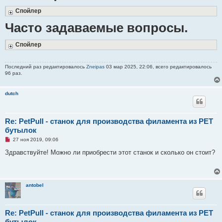
Спойлер
Часто задаваемые вопросы.
Спойлер
Последний раз редактировалось
Zneipas
03 мар 2025, 22:06, всего редактировалось
96 раз.
dutch
Re: PetPull - cтанок для производства филамента из PET
бутылок
Н
27 ноя 2019, 09:06
е
п
Здравствуйте! Можно ли приобрести этот станок и сколько он стоит?
р
о
ч
и
т
antobel
а
н
н
о
е
Re: PetPull - cтанок для производства филамента из PET
с
бутылок