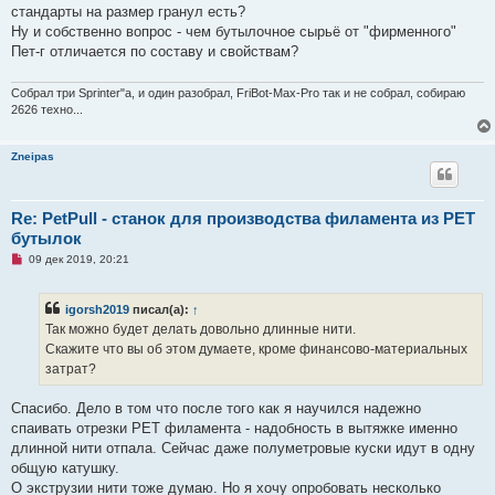
е
стандарты на размер гранул есть?
с
о
Ну и собственно вопрос - чем бутылочное сырьё от "фирменного"
о
Пет-г отличается по составу и свойствам?
б
щ
е
Собрал три Sprinter"а, и один разобрал, FriBot-Max-Pro так и не собрал, собираю
н
и
2626 техно...
е
Zneipas
Re: PetPull - cтанок для производства филамента из PET
бутылок
Н
09 дек 2019, 20:21
е
п
р
igorsh2019
писал(а):
↑
о
ч
Так можно будет делать довольно длинные нити.
и
Скажите что вы об этом думаете, кроме финансово-материальных
т
а
затрат?
н
н
о
Спасибо. Дело в том что после того как я научился надежно
е
спаивать отрезки PET филамента - надобность в вытяжке именно
с
о
длинной нити отпала. Сейчас даже полуметровые куски идут в одну
о
общую катушку.
б
щ
О экструзии нити тоже думаю. Но я хочу опробовать несколько