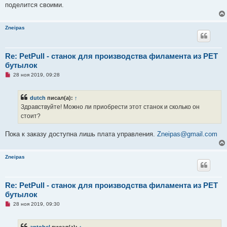
о
поделится своими.
о
б
щ
Zneipas
е
н
и
е
Re: PetPull - cтанок для производства филамента из PET
бутылок
Н
28 ноя 2019, 09:28
е
п
р
dutch
писал(а):
↑
о
ч
Здравствуйте! Можно ли приобрести этот станок и сколько он
и
стоит?
т
а
н
Пока к заказу доступна лишь плата управления.
Zneipas@gmail.com
н
о
е
с
Zneipas
о
о
б
щ
Re: PetPull - cтанок для производства филамента из PET
е
н
бутылок
и
е
Н
28 ноя 2019, 09:30
е
п
р
antobel
писал(а):
↑