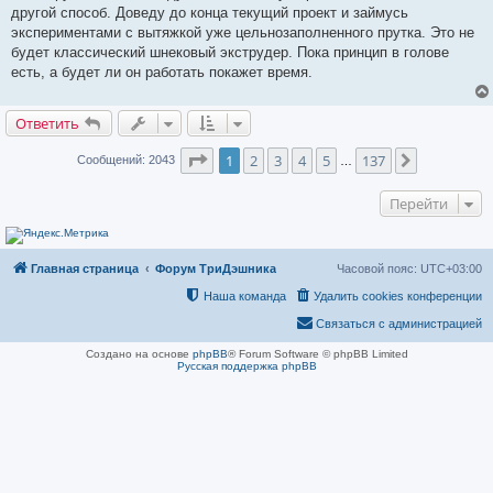
е
другой способ. Доведу до конца текущий проект и займусь
н
и
экспериментами с вытяжкой уже цельнозаполненного прутка. Это не
е
будет классический шнековый экструдер. Пока принцип в голове
есть, а будет ли он работать покажет время.
Ответить
Страница
1
из
137
1
2
3
4
5
137
След.
Сообщений: 2043
…
Перейти
Главная страница
Форум ТриДэшника
Часовой пояс:
UTC+03:00
Наша команда
Удалить cookies конференции
Связаться с администрацией
Создано на основе
phpBB
® Forum Software © phpBB Limited
Русская поддержка phpBB