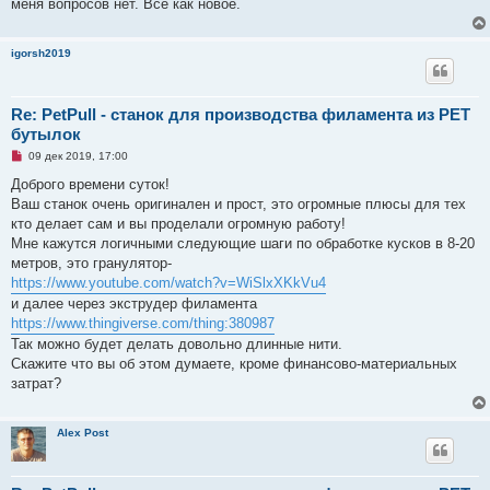
меня вопросов нет. Все как новое.
igorsh2019
Re: PetPull - cтанок для производства филамента из PET
бутылок
Н
09 дек 2019, 17:00
е
п
Доброго времени суток!
р
Ваш станок очень оригинален и прост, это огромные плюсы для тех
о
ч
кто делает сам и вы проделали огромную работу!
и
Мне кажутся логичными следующие шаги по обработке кусков в 8-20
т
а
метров, это гранулятор-
н
https://www.youtube.com/watch?v=WiSlxXKkVu4
н
о
и далее через экструдер филамента
е
https://www.thingiverse.com/thing:380987
с
о
Так можно будет делать довольно длинные нити.
о
Скажите что вы об этом думаете, кроме финансово-материальных
б
щ
затрат?
е
н
и
е
Alex Post