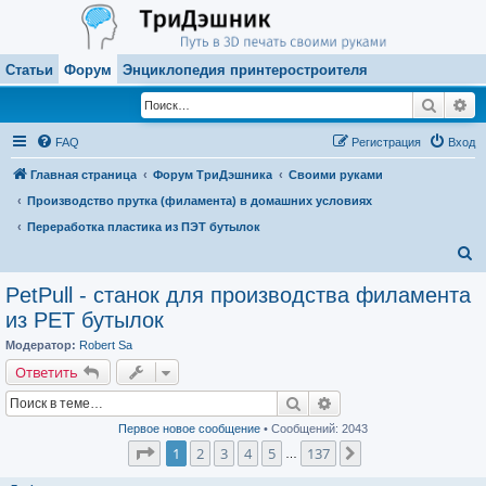
Статьи
Форум
Энциклопедия принтеростроителя
Поиск
Ра
FAQ
Регистрация
Вход
Главная страница
Форум ТриДэшника
Своими руками
Производство прутка (филамента) в домашних условиях
Переработка пластика из ПЭТ бутылок
П
о
PetPull - cтанок для производства филамента
и
из PET бутылок
с
Модератор:
Robert Sa
к
Ответить
Поиск
Расширенный поиск
Первое новое сообщение
• Сообщений: 2043
Страница
1
из
137
1
2
3
4
5
137
След.
…