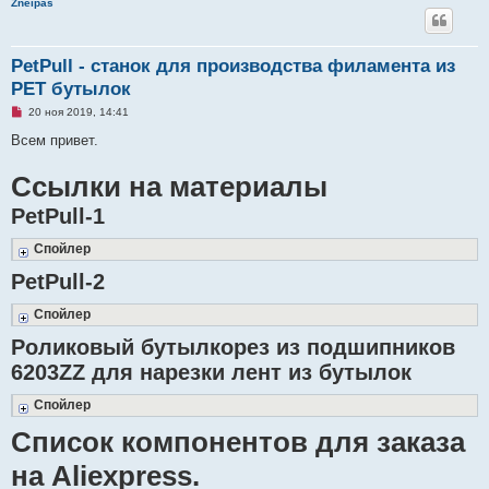
Zneipas
PetPull - cтанок для производства филамента из
PET бутылок
Н
20 ноя 2019, 14:41
е
п
Всем привет.
р
о
Ссылки на материалы
ч
и
т
PetPull-1
а
н
н
Спойлер
о
е
PetPull-2
с
о
о
Спойлер
б
щ
Роликовый бутылкорез из подшипников
е
н
6203ZZ для нарезки лент из бутылок
и
е
Спойлер
Список компонентов для заказа
на Aliexpress.