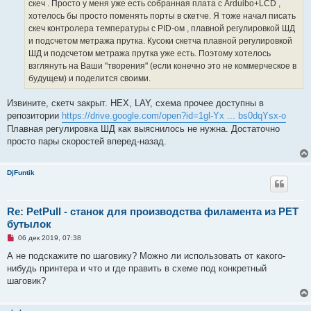
а
скеч . Просто у меня уже есть собранная плата с Arduibo+LCD ,
н
хотелось бы просто поменять порты в скетче. Я тоже начал писать
н
о
скеч контролера температуры с PID-ом , плавной регулировкой ШД
е
и подсчетом метража прутка. Кусоки скетча плавной регулировкой
с
о
ШД и подсчетом метража прутка уже есть. Поэтому хотелось
о
взглянуть на Ваши "творения" (если конечно это не коммерческое в
б
щ
будущем) и поделится своими.
е
н
и
Извините, скетч закрыт. HEX, LAY, cхема прочее доступны в
е
репозитории
https://drive.google.com/open?id=1gl-Yx ... bs0dqYsx-o
Плавная регулировка ШД как выяснилось не нужна. Достаточно
просто пары скоростей вперед-назад.
DjFuntik
Re: PetPull - cтанок для производства филамента из PET
бутылок
Н
06 дек 2019, 07:38
е
п
А не подскажите по шаговику? Можно ли использовать от какого-
р
нибудь принтера и что и где править в схеме под конкретный
о
ч
шаговик?
и
т
а