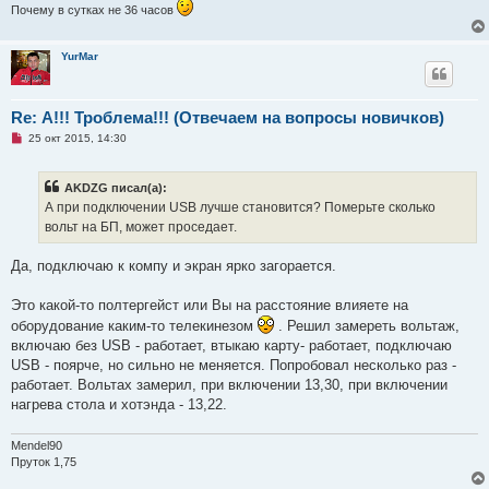
н
Почему в сутках не 36 часов
о
е
с
YurMar
о
о
б
щ
е
Re: А!!! Троблема!!! (Отвечаем на вопросы новичков)
н
Н
и
25 окт 2015, 14:30
е
е
п
р
AKDZG писал(а):
о
ч
А при подключении USB лучше становится? Померьте сколько
и
вольт на БП, может проседает.
т
а
н
Да, подключаю к компу и экран ярко загорается.
н
о
е
Это какой-то полтергейст или Вы на расстояние влияете на
с
о
оборудование каким-то телекинезом
. Решил замереть вольтаж,
о
включаю без USB - работает, втыкаю карту- работает, подключаю
б
щ
USB - поярче, но сильно не меняется. Попробовал несколько раз -
е
работает. Вольтах замерил, при включении 13,30, при включении
н
и
нагрева стола и хотэнда - 13,22.
е
Mendel90
Пруток 1,75