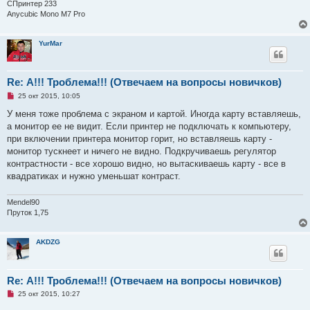
о
СПринтер 233
е
Anycubic Mono M7 Pro
с
о
о
б
YurMar
щ
е
н
и
Re: А!!! Троблема!!! (Отвечаем на вопросы новичков)
е
Н
25 окт 2015, 10:05
е
п
У меня тоже проблема с экраном и картой. Иногда карту вставляешь,
р
а монитор ее не видит. Если принтер не подключать к компьютеру,
о
ч
при включении принтера монитор горит, но вставляешь карту -
и
монитор тускнеет и ничего не видно. Подкручиваешь регулятор
т
а
контрастности - все хорошо видно, но вытаскиваешь карту - все в
н
квадратиках и нужно уменьшат контраст.
н
о
е
Mendel90
с
о
Пруток 1,75
о
б
щ
AKDZG
е
н
и
е
Re: А!!! Троблема!!! (Отвечаем на вопросы новичков)
Н
25 окт 2015, 10:27
е
п