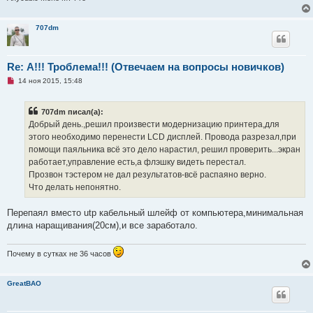
707dm
Re: А!!! Троблема!!! (Отвечаем на вопросы новичков)
Н
14 ноя 2015, 15:48
е
п
р
707dm писал(а):
о
ч
Добрый день.,решил произвести модернизацию принтера,для
и
этого необходимо перенести LCD дисплей. Провода разрезал,при
т
а
помощи паяльника всё это дело нарастил, решил проверить...экран
н
работает,управление есть,а флэшку видеть перестал.
н
о
Прозвон тэстером не дал результатов-всё распаяно верно.
е
Что делать непонятно.
с
о
о
Перепаял вместо utp кабельный шлейф от компьютера,минимальная
б
щ
длина наращивания(20см),и все заработало.
е
н
и
Почему в сутках не 36 часов
е
GreatBAO