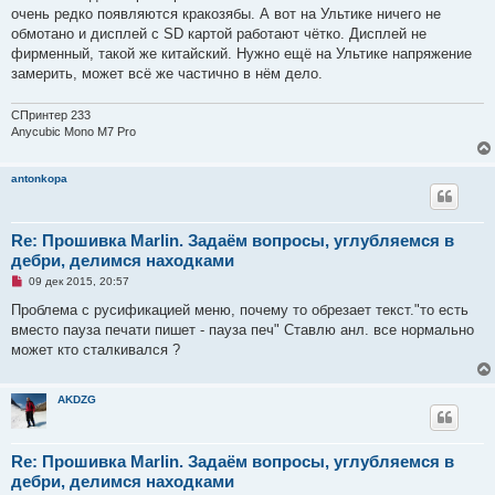
р
очень редко появляются кракозябы. А вот на Ультике ничего не
о
ч
обмотано и дисплей с SD картой работают чётко. Дисплей не
и
фирменный, такой же китайский. Нужно ещё на Ультике напряжение
т
а
замерить, может всё же частично в нём дело.
н
н
о
СПринтер 233
е
Anycubic Mono M7 Pro
с
о
о
б
antonkopa
щ
е
н
и
Re: Прошивка Marlin. Задаём вопросы, углубляемся в
е
дебри, делимся находками
Н
09 дек 2015, 20:57
е
п
Проблема с русификацией меню, почему то обрезает текст."то есть
р
вместо пауза печати пишет - пауза печ" Ставлю анл. все нормально
о
ч
может кто сталкивался ?
и
т
а
н
AKDZG
н
о
е
с
Re: Прошивка Marlin. Задаём вопросы, углубляемся в
о
дебри, делимся находками
о
б