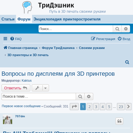
Статьи
Форум
Энциклопедия принтеростроителя
Поиск
Ра
FAQ
Регистрация
Вход
Главная страница
Форум ТриДэшника
Своими руками
3D принтеры и 3D печать
П
о
Вопросы по дисплеям для 3D принтеров
и
Модератор:
Kaktus
с
Ответить
к
Поиск
Расширенный поиск
Страница
1
из
23
1
2
3
4
5
23
Первое новое сообщение
• Сообщений: 331
…
707dm