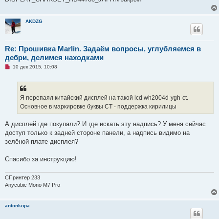
б
щ
е
н
AKDZG
и
е
Re: Прошивка Marlin. Задаём вопросы, углубляемся в
дебри, делимся находками
Н
10 дек 2015, 10:08
е
п
р
о
ч
Я перепаял китайский дисплей на такой lcd wh2004d-ygh-ct.
и
Основное в маркировке буквы CT - поддержка кирилицы
т
а
н
А дисплей где покупали? И где искать эту надпись? У меня сейчас
н
о
доступ только к задней стороне панели, а надпись видимо на
е
зелёной плате дисплея?
с
о
о
Спасибо за инструкцию!
б
щ
е
СПринтер 233
н
и
Anycubic Mono M7 Pro
е
antonkopa