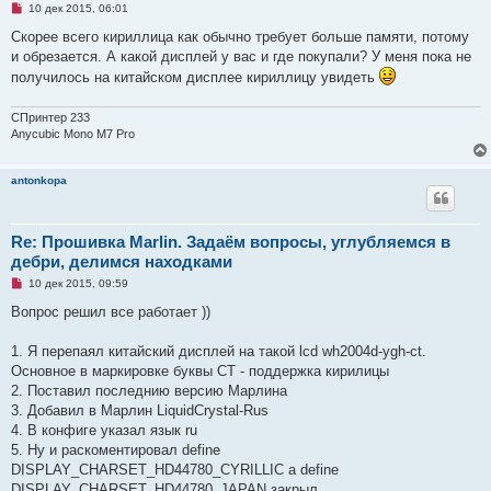
Н
10 дек 2015, 06:01
щ
е
е
п
Скорее всего кириллица как обычно требует больше памяти, потому
н
р
и
и обрезается. А какой дисплей у вас и где покупали? У меня пока не
о
е
ч
получилось на китайском дисплее кириллицу увидеть
и
т
а
СПринтер 233
н
Anycubic Mono M7 Pro
н
о
е
с
antonkopa
о
о
б
щ
Re: Прошивка Marlin. Задаём вопросы, углубляемся в
е
н
дебри, делимся находками
и
Н
е
10 дек 2015, 09:59
е
п
Вопрос решил все работает ))
р
о
ч
1. Я перепаял китайский дисплей на такой lcd wh2004d-ygh-ct.
и
Основное в маркировке буквы CT - поддержка кирилицы
т
а
2. Поставил последнию версию Марлина
н
3. Добавил в Марлин LiquidCrystal-Rus
н
о
4. В конфиге указал язык ru
е
5. Ну и раскоментировал define
с
о
DISPLAY_CHARSET_HD44780_CYRILLIC а define
о
DISPLAY_CHARSET_HD44780_JAPAN закрыл