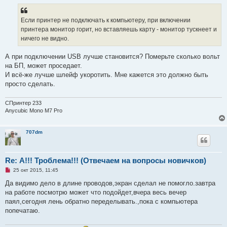
р
о
ч
Если принтер не подключать к компьютеру, при включении
и
принтера монитор горит, но вставляешь карту - монитор тускнеет и
т
а
ничего не видно.
н
н
о
А при подключении USB лучше становится? Померьте сколько вольт
е
на БП, может проседает.
с
о
И всё-же лучше шлейф укоротить. Мне кажется это должно быть
о
просто сделать.
б
щ
е
СПринтер 233
н
и
Anycubic Mono M7 Pro
е
707dm
Re: А!!! Троблема!!! (Отвечаем на вопросы новичков)
Н
25 окт 2015, 11:45
е
п
Да видимо дело в длине проводов,экран сделал не помогло.завтра
р
на работе посмотрю может что подойдет,вчера весь вечер
о
ч
паял,сегодня лень обратно переделывать.,пока с компьютера
и
попечатаю.
т
а
н