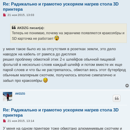
Re: Радикально и грамотно ускоряем нагрев стола 3D
принтера
Н
21 ноя 2015, 13:03
е
п
р
AKDZG писал(а):
о
ч
Теперь не понимаю, почему на экранчике появляются кракозябры и
и
SD карточка не работает
т
а
н
у меня такое было из за отсутствия в розетках земли, это дело
н
о
наводок на кабель от рампса до дисплея
е
решил проблему обмоткой этих 2-х шлейфов обычной пищевой
с
о
фольгой в несколько слоев каждый шлейф и потом вместе их еще
о
парой слоев и что бы не растрепалось, обмотал весь этот бутерброд
б
щ
обычным малярным скотчем, получилось вполне симпатично и
е
забыл про кракозябры
н
и
е
AKDZG
Re: Радикально и грамотно ускоряем нагрев стола 3D
принтера
Н
21 ноя 2015, 13:14
е
п
У меня на одном принтере тоже обмотано алюминиевым скотчем и