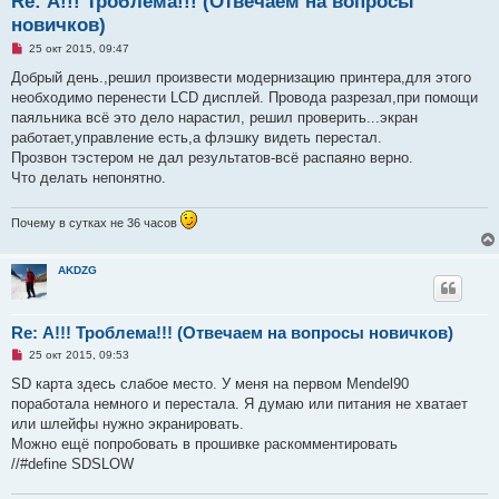
Re: А!!! Троблема!!! (Отвечаем на вопросы
новичков)
Н
25 окт 2015, 09:47
е
п
Добрый день.,решил произвести модернизацию принтера,для этого
р
необходимо перенести LCD дисплей. Провода разрезал,при помощи
о
ч
паяльника всё это дело нарастил, решил проверить...экран
и
работает,управление есть,а флэшку видеть перестал.
т
а
Прозвон тэстером не дал результатов-всё распаяно верно.
н
Что делать непонятно.
н
о
е
с
Почему в сутках не 36 часов
о
о
б
AKDZG
щ
е
н
и
е
Re: А!!! Троблема!!! (Отвечаем на вопросы новичков)
Н
25 окт 2015, 09:53
е
п
SD карта здесь слабое место. У меня на первом Mendel90
р
поработала немного и перестала. Я думаю или питания не хватает
о
ч
или шлейфы нужно экранировать.
и
Можно ещё попробовать в прошивке раскомментировать
т
а
//#define SDSLOW
н
н