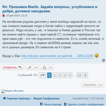
Re: Прошивка Marlin. Задаём вопросы, углубляемся в
дебри, делимся находками
Н
10 дек 2015, 11:12
е
п
На китайском родном дисплее у меня вообще надписей не было, но
р
как сказали знающие люди в Китае найти с киррилицей непочти не
о
ч
реально. Надо искать у нас, я покупал в Киеве думаю в России так
и
же можно найти экраны с приставкой СТ, основные тербования это
т
а
приставка ygh - это тип подсватки и символов. Есть синий,зеленый, и
н
оранжевый вроде. Ну а первое wh2004d размер экрана так как они
н
о
есть разных размеров 20 символов на 4 строки.
е
с
о
Вроде у Вас
http://irkutsk.electronshik.ru/card/zhk ... 2004-21293
.
о
б
щ
Ответить
е
н
и
Страница
1
из
23
1
2
3
4
5
23
След.
Сообщений: 331
е
…
Перейти
Главная страница
Форум ТриДэшника
Часовой пояс:
UTC+03:00
Наша команда
Удалить cookies конференции