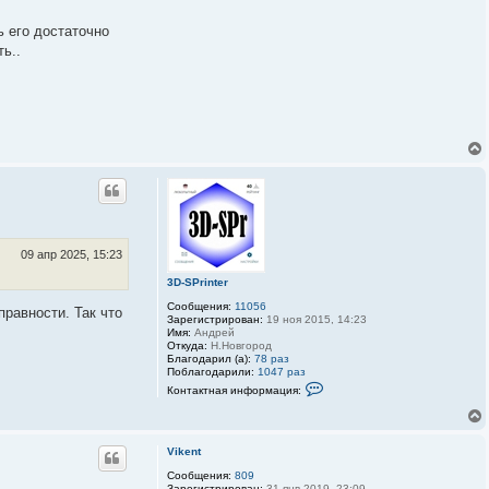
ь его достаточно
ь..
09 апр 2025, 15:23
3D-SPrinter
Сообщения:
11056
равности. Так что
Зарегистрирован:
19 ноя 2015, 14:23
Имя:
Андрей
Откуда:
Н.Новгород
Благодарил (а):
78 раз
Поблагодарили:
1047 раз
К
Контактная информация:
о
н
т
а
к
Vikent
т
Сообщения:
809
н
Зарегистрирован:
31 янв 2019, 23:09
а