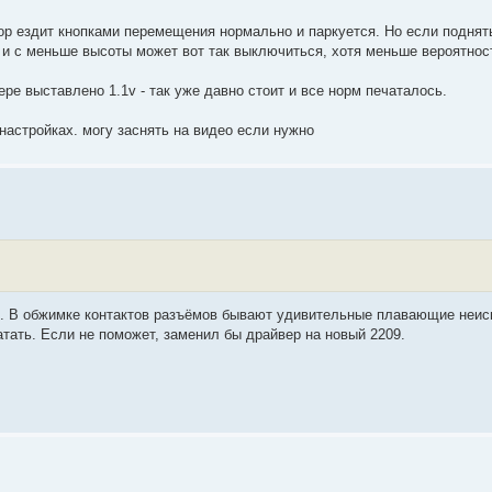
тор ездит кнопками перемещения нормально и паркуется. Но если поднят
а и с меньше высоты может вот так выключиться, хотя меньше вероятност
ре выставлено 1.1v - так уже давно стоит и все норм печаталось.
 настройках. могу заснять на видео если нужно
. В обжимке контактов разъёмов бывают удивительные плавающие неисп
атать. Если не поможет, заменил бы драйвер на новый 2209.