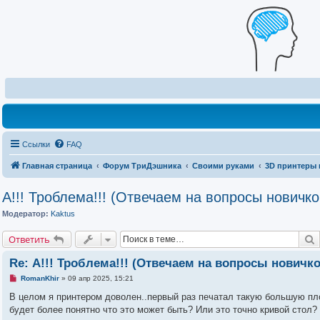
Ссылки
FAQ
Главная страница
Форум ТриДэшника
Своими руками
3D принтеры 
А!!! Троблема!!! (Отвечаем на вопросы новичко
Модератор:
Kaktus
Ответить
Re: А!!! Троблема!!! (Отвечаем на вопросы новичко
Н
RomanKhir
»
09 апр 2025, 15:21
е
п
В целом я принтером доволен..первый раз печатал такую большую пло
р
будет более понятно что это может быть? Или это точно кривой стол?
о