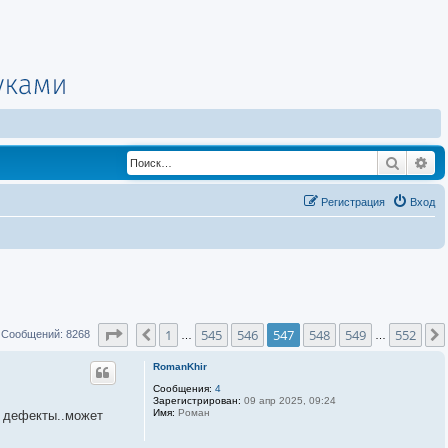
Поиск
Ра
Регистрация
Вход
Страница
547
из
552
1
545
546
547
548
549
552
Пред.
 Сообщений: 8268
…
…
RomanKhir
Сообщения:
4
Зарегистрирован:
09 апр 2025, 09:24
Имя:
Роман
е дефекты..может