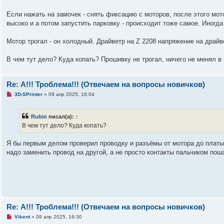
е
с
о
Если нажать на замочек - снять фиксацию с моторов, после этого мо
о
высоко и а потом запустить парковку - происходит тоже самое. Иногд
б
щ
е
Мотор трогал - он холодный. Драйветр на Z 2208 напряжение на драйве
н
и
е
В чем тут дело? Куда копать? Прошивку не трогал, ничего не менял в
Re: А!!! Троблема!!! (Отвечаем на вопросы новичков)
Н
3D-SPrinter
»
09 апр 2025, 16:04
е
п
р
Rubin
писал(а):
↑
о
ч
В чем тут дело? Куда копать?
и
т
а
Я бы первым делом проверил проводку и разъёмы от мотора до платы
н
надо заменить провод на другой, а не просто контакты пальчиком пош
н
о
е
с
о
о
б
щ
е
Re: А!!! Троблема!!! (Отвечаем на вопросы новичков)
н
и
Н
Vikent
»
09 апр 2025, 16:30
е
е