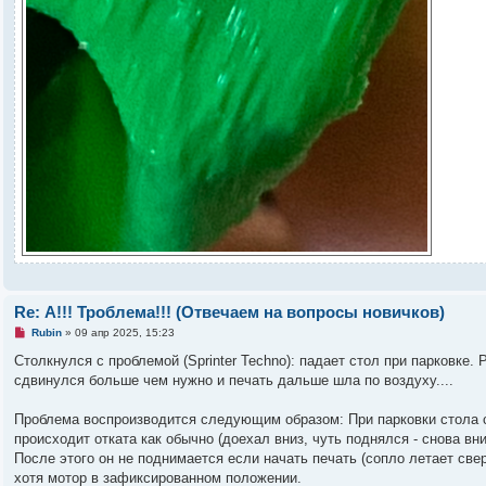
Re: А!!! Троблема!!! (Отвечаем на вопросы новичков)
Н
Rubin
»
09 апр 2025, 15:23
е
п
Столкнулся с проблемой (Sprinter Techno): падает стол при парковке. 
р
сдвинулся больше чем нужно и печать дальше шла по воздуху....
о
ч
и
Проблема воспроизводится следующим образом: При парковки стола с 
т
а
происходит отката как обычно (доехал вниз, чуть поднялся - снова вни
н
После этого он не поднимается если начать печать (сопло летает све
н
о
хотя мотор в зафиксированном положении.