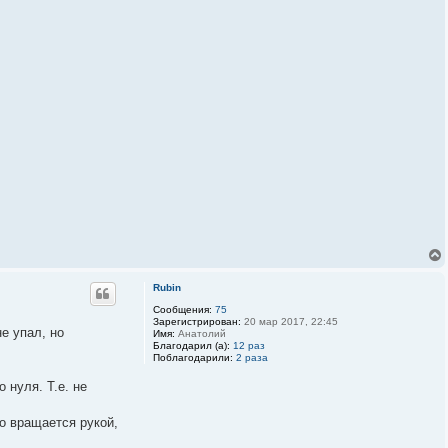
Rubin
Сообщения:
75
Зарегистрирован:
20 мар 2017, 22:45
не упал, но
Имя:
Анатолий
Благодарил (а):
12 раз
Поблагодарили:
2 раза
 нуля. Т.е. не
но вращается рукой,