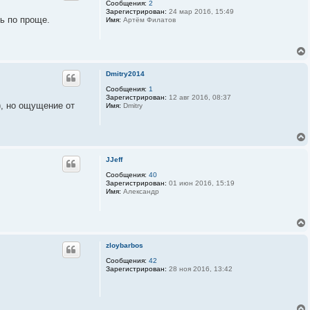
Сообщения:
2
н
Зарегистрирован:
24 мар 2016, 15:49
а
дь по проще.
Имя:
Артём Филатов
я
и
н
ф
о
р
м
Dmitry2014
а
ц
Сообщения:
1
и
Зарегистрирован:
12 авг 2016, 08:37
я
), но ощущение от
Имя:
Dmitry
п
о
л
ь
з
о
JJeff
в
а
Сообщения:
40
т
Зарегистрирован:
01 июн 2016, 15:19
е
Имя:
Александр
л
я
3
D
-
S
P
zloybarbos
r
Сообщения:
42
i
Зарегистрирован:
28 ноя 2016, 13:42
n
t
e
r