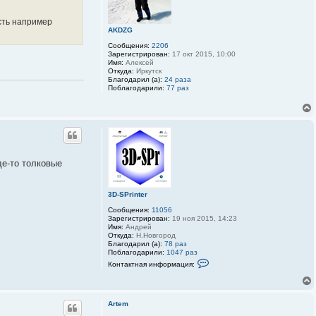
сть например
AKDZG
Сообщения:
2206
Зарегистрирован:
17 окт 2015, 10:00
Имя:
Алексей
Откуда:
Иркутск
Благодарил (а):
24 раза
Поблагодарили:
77 раз
де-то толковые
3D-SPrinter
Сообщения:
11056
Зарегистрирован:
19 ноя 2015, 14:23
Имя:
Андрей
Откуда:
Н.Новгород
Благодарил (а):
78 раз
Поблагодарили:
1047 раз
К
Контактная информация:
о
н
т
а
к
Artem
т