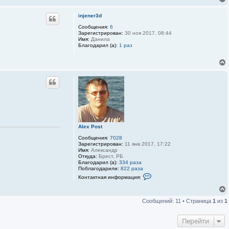
injener3d
Сообщения:
6
Зарегистрирован:
30 ноя 2017, 08:44
Имя:
Данила
Благодарил (а):
1 раз
Alex Post
Сообщения:
7028
Зарегистрирован:
11 янв 2017, 17:22
Имя:
Александр
Откуда:
Брест, РБ
Благодарил (а):
334 раза
Поблагодарили:
822 раза
К
Контактная информация:
о
н
т
а
Сообщений: 11 • Страница
1
из
1
к
т
н
Перейти
а