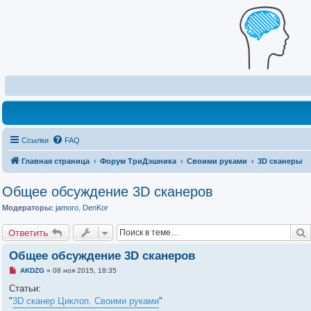
Ссылки
FAQ
Главная страница
Форум ТриДэшника
Своими руками
3D сканеры
Общее обсуждение 3D сканеров
Модераторы:
jamoro
,
DenKor
Ответить
Общее обсуждение 3D сканеров
Н
AKDZG
»
08 ноя 2015, 18:35
е
п
Статьи:
р
"
3D сканер Циклоп. Своими руками
"
о