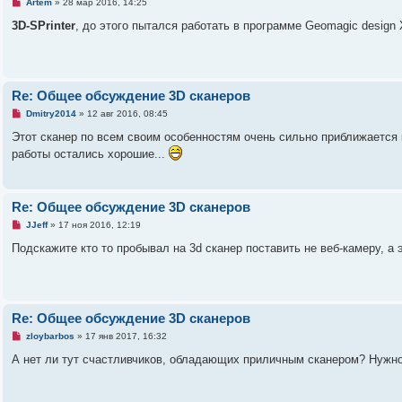
Н
Artem
»
28 мар 2016, 14:25
е
е
п
3D-SPrinter
, до этого пытался работать в программе Geomagic design 
р
о
ч
и
т
а
Re: Общее обсуждение 3D сканеров
н
н
Н
Dmitry2014
»
12 авг 2016, 08:45
о
е
е
п
Этот сканер по всем своим особенностям очень сильно приближается к
с
р
работы остались хорошие...
о
о
о
ч
б
и
щ
т
е
а
Re: Общее обсуждение 3D сканеров
н
н
и
н
Н
JJeff
»
17 ноя 2016, 12:19
е
о
е
е
п
Подскажите кто то пробывал на 3d сканер поставить не веб-камеру, а 
с
р
о
о
о
ч
б
и
щ
т
е
а
Re: Общее обсуждение 3D сканеров
н
н
и
н
Н
zloybarbos
»
17 янв 2017, 16:32
е
о
е
е
п
А нет ли тут счастливчиков, обладающих приличным сканером? Нужно 
с
р
о
о
о
ч
б
и