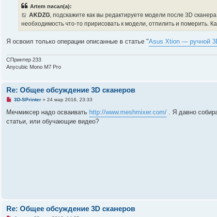
р
о
Artem писал(а):
о
о
ч
AKDZG
, подскажите как вы редактируете модели после 3D скане
б
и
щ
необходимость что-то пририсовать к модели, отпилить и померить. Ка
т
е
а
н
н
Я освоил только операции описанные в статье "
Asus Xtion — ручной 3
и
н
е
о
е
СПринтер 233
с
о
Anycubic Mono M7 Pro
о
б
щ
Re: Общее обсуждение 3D сканеров
е
н
Н
3D-SPrinter
»
24 мар 2016, 23:33
и
е
е
п
Мечмиксер надо осваивать
http://www.meshmixer.com/
. Я давно собира
р
статьи, или обучающие видео?
о
ч
и
т
а
н
н
о
е
с
о
о
б
щ
е
Re: Общее обсуждение 3D сканеров
н
и