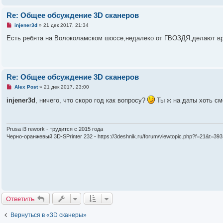
щ
т
е
а
Re: Общее обсуждение 3D сканеров
н
н
и
н
Н
injener3d
»
21 дек 2017, 21:34
е
о
е
е
п
Есть ребята на Волоколамском шоссе,недалеко от ГВОЗДЯ,делают вр
с
р
о
о
о
ч
б
и
щ
т
е
а
Re: Общее обсуждение 3D сканеров
н
н
и
н
Н
Alex Post
»
21 дек 2017, 23:00
е
о
е
е
п
injener3d
, ничего, что скоро год как вопросу?
Ты ж на даты хоть см
с
р
о
о
о
ч
б
и
щ
т
Prusa i3 rework - трудится с 2015 года
е
а
Черно-оранжевый 3D-SPrinter 232 - https://3deshnik.ru/forum/viewtopic.php?f=21&t=393
н
н
и
н
е
о
е
с
о
о
б
щ
е
Ответить
н
и
е
Вернуться в «3D сканеры»