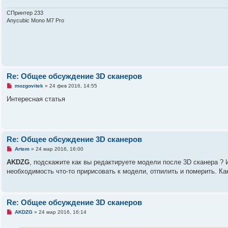
ч
и
т
СПринтер 233
а
Anycubic Mono M7 Pro
н
н
о
е
с
о
о
б
щ
Re: Общее обсуждение 3D сканеров
е
Н
н
mozgovitek
»
24 фев 2016, 14:55
е
и
п
е
Интересная статья
р
о
ч
и
т
а
Re: Общее обсуждение 3D сканеров
н
н
Н
Artem
»
24 мар 2016, 16:00
о
е
е
п
AKDZG
, подскажите как вы редактируете модели после 3D сканера 
с
р
необходимость что-то пририсовать к модели, отпилить и померить. Ка
о
о
о
ч
б
и
щ
т
е
а
Re: Общее обсуждение 3D сканеров
н
н
и
н
Н
AKDZG
»
24 мар 2016, 16:14
е
о
е
е
п
с