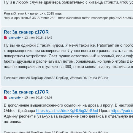
Ну и в любом случае драйвера обязательно с китайца стрясти, чтоб у
Prusa i3 rework - трудится с 2015 года
Черно-оранжевый 3D-SPrinter 232 - https://3deshnik.ru/forum/viewtopic.php?f=21&t=393
Re: 3д сканер z17OR
Н
garryniy
»
13 июл 2018, 14:47
е
п
Ну вы не одиноки с таким чудом. У меня такой же. Работает он с про
р
к перемещению при сканировании. Лучше всего его располагать на шт
о
ч
поворотном устройстве. Свет лучше естественный и ровный, если со
и
бюсты друзьям и распечатывал потом. Узнаваемо, но прямо чтобы Вах
т
а
плавно поворачивал стульчик на 360, потом менял высоту штатива и п
н
н
о
Печатаю: Anet A6 RepRap, Anet A2 RepRap, Wanhao D6, Prusa i3Cube.
е
с
о
о
Re: 3д сканер z17OR
б
Н
garryniy
»
15 июл 2018, 08:03
щ
е
е
п
В дополнение вышеизложенного ссылочки на дрова и прогу. В настрой
н
р
и
Orbtec. Драйвера
https://yadi.sk/d/dzXgHObg3ZBUed
Прога
https://yadi
о
е
ч
Админу респект и уважуха за выделение сего девайса в отдельную вет
и
потенциал.
т
а
н
Печатаю: Anet A6 RepRap, Anet A2 RepRap, Wanhao D6, Prusa i3Cube.
н