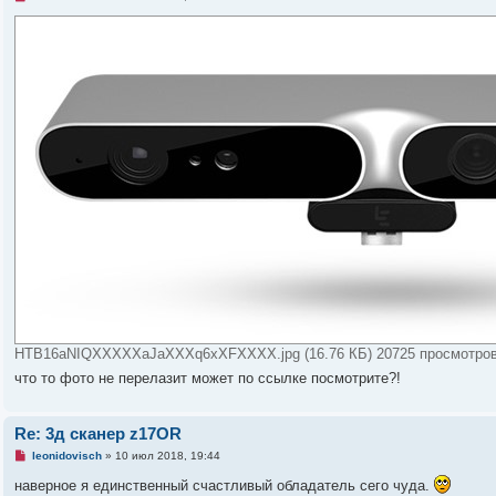
о
е
е
п
с
р
о
о
о
ч
б
и
щ
т
е
а
н
н
и
н
е
о
е
с
о
о
б
щ
е
н
и
е
HTB16aNIQXXXXXaJaXXXq6xXFXXXX.jpg (16.76 КБ) 20725 просмотро
что то фото не перелазит может по ссылке посмотрите?!
Re: 3д сканер z17OR
Н
leonidovisch
»
10 июл 2018, 19:44
е
п
наверное я единственный счастливый обладатель сего чуда.
р