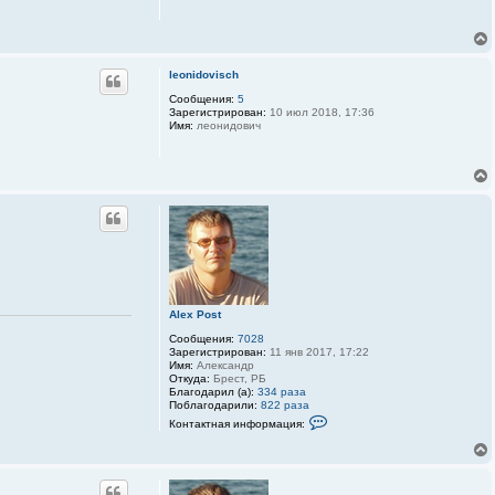
leonidovisch
Сообщения:
5
Зарегистрирован:
10 июл 2018, 17:36
Имя:
леонидович
Alex Post
Сообщения:
7028
Зарегистрирован:
11 янв 2017, 17:22
Имя:
Александр
Откуда:
Брест, РБ
Благодарил (а):
334 раза
Поблагодарили:
822 раза
К
Контактная информация:
о
н
т
а
к