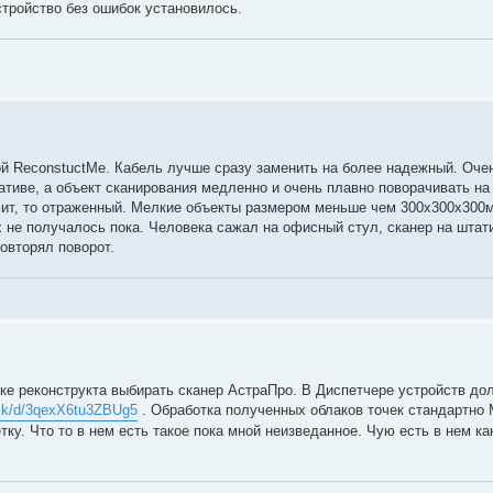
стройство без ошибок установилось.
гой ReconstuctMe. Кабель лучше сразу заменить на более надежный. Оче
ативе, а объект сканирования медленно и очень плавно поворачивать на
фит, то отраженный. Мелкие объекты размером меньше чем 300х300х300м
 не получалось пока. Человека сажал на офисный стул, сканер на штат
овторял поворот.
ке реконструкта выбирать сканер АстраПро. В Диспетчере устройств до
.sk/d/3qexX6tu3ZBUg5
. Обработка полученных облаков точек стандартно
ку. Что то в нем есть такое пока мной неизведанное. Чую есть в нем ка