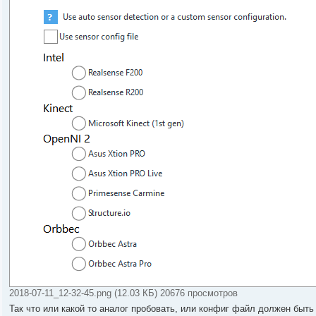
б
ч
щ
и
е
т
н
а
и
н
е
н
о
е
с
о
о
б
щ
е
н
и
е
2018-07-11_12-32-45.png (12.03 КБ) 20676 просмотров
Так что или какой то аналог пробовать, или конфиг файл должен быть