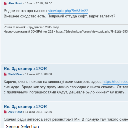
и
Н
Alex Post
»
10 июл 2018, 20:50
е
е
п
Рядом ветка про киннект
viewtopic.php?f=6&t=82
р
Внешнее сходство есть. Попробуй оттуда софт, вдруг взлетит?
о
ч
и
т
Prusa i3 rework - трудится с 2015 года
а
Черно-оранжевый 3D-SPrinter 232 - https://3deshnik.ru/forum/viewtopic.php?f=21&t=393
н
н
о
е
с
о
о
б
щ
е
Re: 3д сканер z17OR
н
и
Н
Stels55ru
»
11 июл 2018, 08:08
е
е
п
Кароче, очень похоже на киннект)) если смотреть здесь
https://techrob
р
сие чудо. Вроде как эту прогу можно свободно с инета скачать. От та
о
ч
с приличными погрешностями будут, дешевле было киннект бу взять.
и
т
а
н
Re: 3д сканер z17OR
н
о
Н
Alex Post
»
11 июл 2018, 12:35
е
е
с
п
Скачал ради интереса этот реконстракт Ми. В прямую там такого скан
о
р
о
о