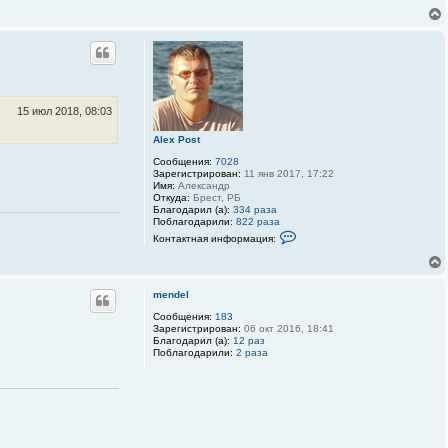
15 июл 2018, 08:03
Alex Post
Сообщения:
7028
Зарегистрирован:
11 янв 2017, 17:22
Имя:
Александр
Откуда:
Брест, РБ
Благодарил (а):
334 раза
Поблагодарили:
822 раза
К
Контактная информация:
о
н
т
а
к
mendel
т
Сообщения:
183
н
Зарегистрирован:
06 окт 2016, 18:41
а
Благодарил (а):
12 раз
я
Поблагодарили:
2 раза
и
н
ф
о
р
м
а
ц