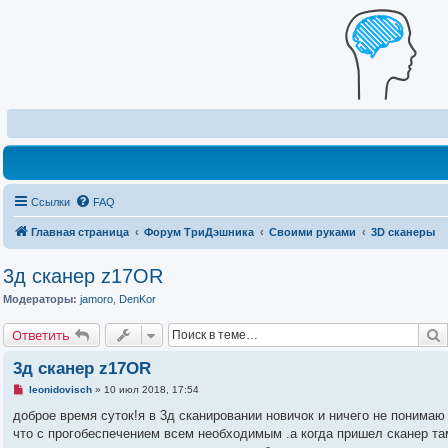
Ссылки
FAQ
Главная страница
Форум ТриДэшника
Своими руками
3D сканеры
3д сканер z17OR
Модераторы:
jamoro
,
DenKor
Ответить
3д сканер z17OR
Н
leonidovisch
»
10 июл 2018, 17:54
е
п
доброе время суток!я в 3д сканировании новичок и ничего не понима
р
что с прогобеспечением всем необходимым .а когда пришел сканер там
о