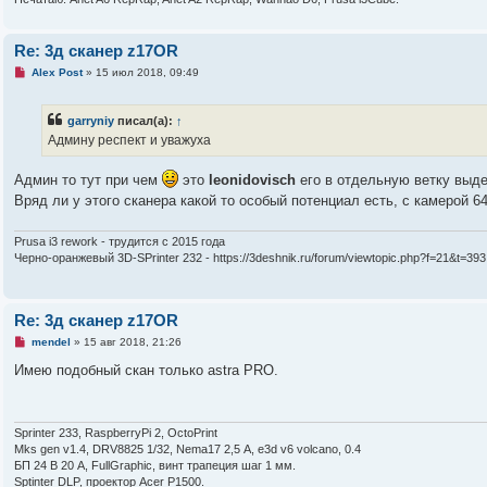
о
е
с
Re: 3д сканер z17OR
о
о
Н
Alex Post
»
15 июл 2018, 09:49
б
е
щ
п
е
р
н
garryniy
писал(а):
↑
о
и
ч
Админу респект и уважуха
е
и
т
а
Админ то тут при чем
это
leonidovisch
его в отдельную ветку выд
н
Вряд ли у этого сканера какой то особый потенциал есть, с камерой 6
н
о
е
с
Prusa i3 rework - трудится с 2015 года
о
Черно-оранжевый 3D-SPrinter 232 - https://3deshnik.ru/forum/viewtopic.php?f=21&t=393
о
б
щ
е
Re: 3д сканер z17OR
н
и
Н
mendel
»
15 авг 2018, 21:26
е
е
п
Имею подобный скан только astra PRO.
р
о
ч
и
т
Sprinter 233, RaspberryPi 2, OctoPrint
а
Mks gen v1.4, DRV8825 1/32, Nema17 2,5 А, e3d v6 volcano, 0.4
н
БП 24 В 20 А, FullGraphic, винт трапеция шаг 1 мм.
н
Sptinter DLP, проектор Acer P1500.
о