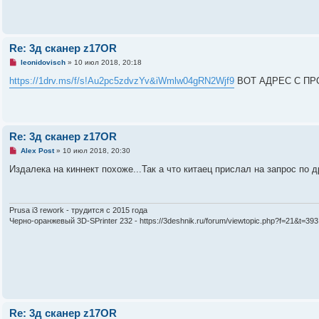
о
ч
и
т
а
Re: 3д сканер z17OR
н
н
Н
leonidovisch
»
10 июл 2018, 20:18
о
е
е
п
https://1drv.ms/f/s!Au2pc5zdvzYv&iWmlw04gRN2Wjf9
ВОТ АДРЕС С ПР
с
р
о
о
о
ч
б
и
щ
т
е
а
Re: 3д сканер z17OR
н
н
и
н
Н
Alex Post
»
10 июл 2018, 20:30
е
о
е
е
п
Издалека на киннект похоже...Так а что китаец прислал на запрос по 
с
р
о
о
о
ч
б
и
щ
т
Prusa i3 rework - трудится с 2015 года
е
а
Черно-оранжевый 3D-SPrinter 232 - https://3deshnik.ru/forum/viewtopic.php?f=21&t=393
н
н
и
н
е
о
е
с
о
о
б
щ
е
Re: 3д сканер z17OR
н