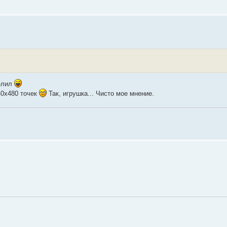
елил
40х480 точек
Так, игрушка... Чисто мое мнение.