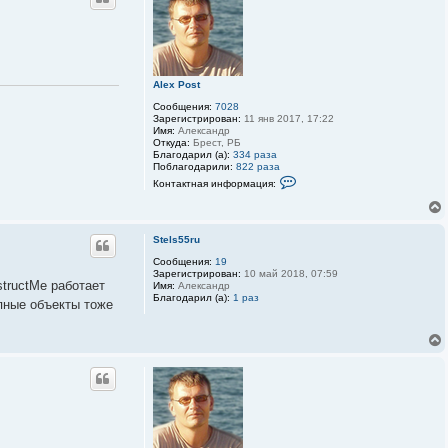
т
н
а
я
и
н
ф
Alex Post
о
р
Сообщения:
7028
м
Зарегистрирован:
11 янв 2017, 17:22
а
Имя:
Александр
ц
Откуда:
Брест, РБ
и
Благодарил (а):
334 раза
я
Поблагодарили:
822 раза
п
К
о
Контактная информация:
о
л
н
ь
т
з
а
о
к
Stels55ru
в
т
а
Сообщения:
19
н
т
Зарегистрирован:
10 май 2018, 07:59
а
е
structMe работает
Имя:
Александр
я
л
Благодарил (а):
1 раз
и
я
упные объекты тоже
н
A
ф
l
о
e
р
x
м
P
а
o
ц
s
и
t
я
п
о
л