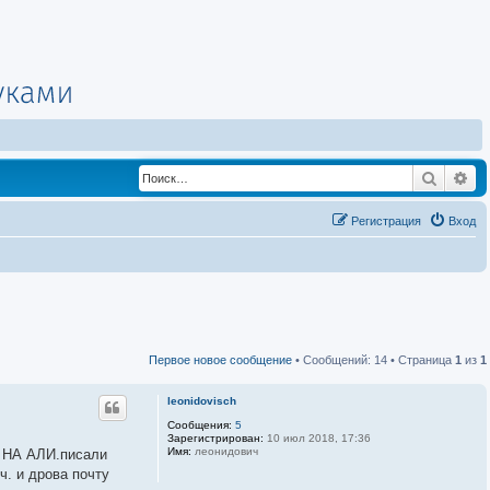
Поиск
Ра
Регистрация
Вход
Первое новое сообщение
• Сообщений: 14 • Страница
1
из
1
leonidovisch
Сообщения:
5
Зарегистрирован:
10 июл 2018, 17:36
Имя:
леонидович
R НА АЛИ.писали
ч. и дрова почту