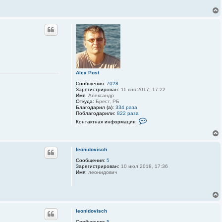
Alex Post
Сообщения:
7028
Зарегистрирован:
11 янв 2017, 17:22
Имя:
Александр
Откуда:
Брест, РБ
Благодарил (а):
334 раза
Поблагодарили:
822 раза
К
Контактная информация:
о
н
т
а
к
leonidovisch
т
Сообщения:
5
н
Зарегистрирован:
10 июл 2018, 17:36
а
Имя:
леонидович
я
и
н
ф
о
р
м
leonidovisch
а
ц
Сообщения:
5