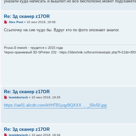
ч
указали куда написать и вышлют.но все бесполезно.может подскажете
и
т
а
н
Re: 3д сканер z17OR
н
Н
о
Alex Post
»
10 июл 2018, 18:08
е
е
п
с
Ссылочку на сие чудо бы. Вдруг кто по фото опознает аналог.
р
о
о
о
ч
б
и
щ
т
е
Prusa i3 rework - трудится с 2015 года
а
н
Черно-оранжевый 3D-SPrinter 232 - https://3deshnik.ru/forum/viewtopic.php?f=21&t=393
н
и
н
е
о
е
с
о
о
б
щ
е
Re: 3д сканер z17OR
н
и
Н
leonidovisch
»
10 июл 2018, 19:26
е
е
п
https://ae01.alicdn.com/kf/HTB1yqyBQXXX ... _50x50.jpg
р
о
ч
и
т
а
Re: 3д сканер z17OR
н
н
Н
leonidovisch
»
10 июл 2018, 19:34