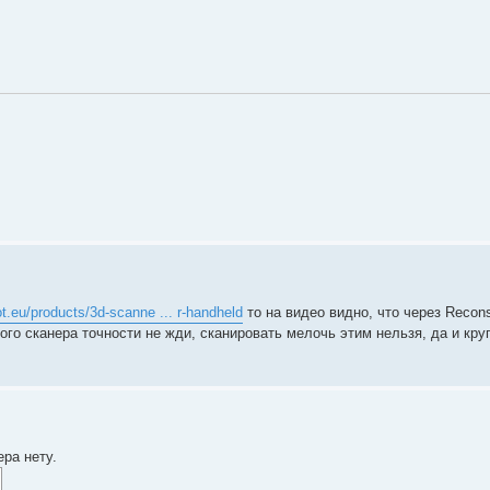
ot.eu/products/3d-scanne ... r-handheld
то на видео видно, что через Recon
кого сканера точности не жди, сканировать мелочь этим нельзя, да и кр
ера нету.