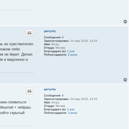
е
л
я
A
l
e
x
P
o
garryniy
s
Сообщения:
9
t
Зарегистрирован:
24 мар 2018, 13:53
нь он чувствителен
Имя:
Игорь
Откуда:
Москва
 каком либо
Благодарил (а):
1 раз
м не берет. Делал
Поблагодарили:
2 раза
ив и медленно и
garryniy
Сообщения:
9
Зарегистрирован:
24 мар 2018, 13:53
лжен появиться
Имя:
Игорь
Откуда:
Москва
 Мешлаб + зебраш.
Благодарил (а):
1 раз
който скрытый
Поблагодарили:
2 раза