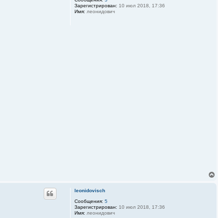
и
Зарегистрирован:
10 июл 2018, 17:36
я
Имя:
леонидович
п
о
л
ь
з
о
в
а
т
е
л
я
A
l
e
x
P
o
s
t
leonidovisch
Сообщения:
5
Зарегистрирован:
10 июл 2018, 17:36
Имя:
леонидович