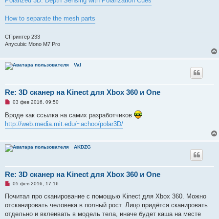
Polarized 3D: Depth Sensing with Polarization Cues
How to separate the mesh parts
СПринтер 233
Anycubic Mono M7 Pro
Val
Re: 3D сканер на Kinect для Xbox 360 и One
Н
03 фев 2016, 09:50
е
п
Вроде как ссылка на самих разработчиков
р
http://web.media.mit.edu/~achoo/polar3D/
о
ч
и
т
AKDZG
а
н
н
о
е
Re: 3D сканер на Kinect для Xbox 360 и One
с
Н
о
05 фев 2016, 17:16
е
о
п
б
Почитал про сканирование с помощью Kinect для Xbox 360. Можно
р
щ
отсканировать человека в полный рост. Лицо придётся сканировать
о
е
ч
н
отдельно и вклеивать в модель тела, иначе будет каша на месте
и
и