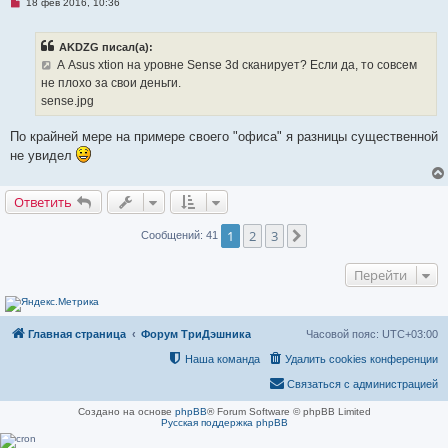
Н
18 фев 2016, 10:36
е
п
р
AKDZG писал(а):
о
ч
А Asus xtion на уровне Sense 3d сканирует? Если да, то совсем
и
не плохо за свои деньги.
т
а
sense.jpg
н
н
о
По крайней мере на примере своего "офиса" я разницы существенной
е
не увидел
с
о
о
б
Ответить
щ
е
н
1
2
3
След.
Сообщений: 41
и
е
Перейти
Главная страница
Форум ТриДэшника
Часовой пояс:
UTC+03:00
Наша команда
Удалить cookies конференции
Связаться с администрацией
Создано на основе
phpBB
® Forum Software © phpBB Limited
Русская поддержка phpBB