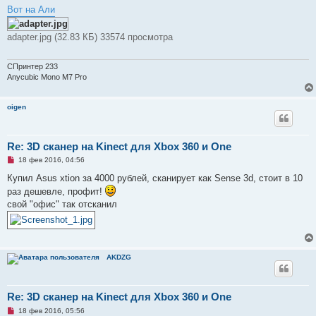
б
Вот на Али
щ
е
н
adapter.jpg (32.83 КБ) 33574 просмотра
и
е
СПринтер 233
Anycubic Mono M7 Pro
oigen
Re: 3D сканер на Kinect для Xbox 360 и One
Н
18 фев 2016, 04:56
е
п
Купил Asus xtion за 4000 рублей, сканирует как Sense 3d, стоит в 10
р
раз дешевле, профит!
о
ч
свой "офис" так отсканил
и
т
а
н
н
о
AKDZG
е
с
о
о
Re: 3D сканер на Kinect для Xbox 360 и One
б
щ
Н
18 фев 2016, 05:56
е