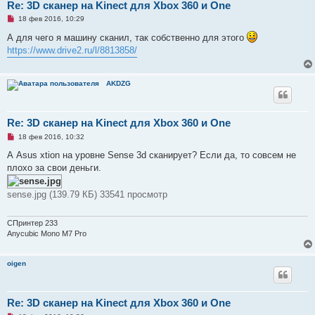
е
Re: 3D сканер на Kinect для Xbox 360 и One
н
Н
18 фев 2016, 10:29
и
е
е
п
А для чего я машину сканил, так собственно для этого
р
https://www.drive2.ru/l/8813858/
о
ч
и
т
AKDZG
а
н
н
о
е
Re: 3D сканер на Kinect для Xbox 360 и One
с
Н
о
18 фев 2016, 10:32
е
о
п
б
А Asus xtion на уровне Sense 3d сканирует? Если да, то совсем не
р
щ
плохо за свои деньги.
о
е
ч
н
и
и
sense.jpg (139.79 КБ) 33541 просмотр
т
е
а
н
н
СПринтер 233
о
Anycubic Mono M7 Pro
е
с
о
о
oigen
б
щ
е
н
Re: 3D сканер на Kinect для Xbox 360 и One
и
е