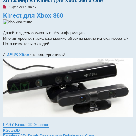
3D сканер на Kinect для Xbox 360 и One
Н
03 фев 2016, 06:57
е
Kinect для Xbox 360
п
р
о
ч
и
т
Давайте здесь собирать о нём информацию.
а
Мне интересно, насколько мелкие объекты можно им сканировать?
н
н
Пока вижу только людей.
о
е
с
А
ASUS Xtion
это альтернатива?
о
о
б
щ
е
н
и
е
EASY Kinect 3D Scanner!
KScan3D