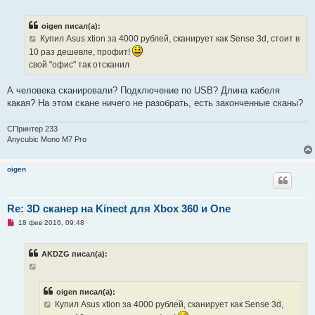
е
н
п
и
р
е
oigen писал(а):
о
ч
Купил Asus xtion за 4000 рублей, сканирует как Sense 3d, стоит в
и
10 раз дешевле, профит!
т
а
свой "офис" так отсканил
н
н
о
А человека сканировали? Подключение по USB? Длина кабеля
е
какая? На этом скане ничего не разобрать, есть законченные сканы?
с
о
о
СПринтер 233
б
щ
Anycubic Mono M7 Pro
е
н
и
oigen
е
Re: 3D сканер на Kinect для Xbox 360 и One
Н
18 фев 2016, 09:48
е
п
р
AKDZG писал(а):
о
ч
и
т
а
oigen писал(а):
н
Купил Asus xtion за 4000 рублей, сканирует как Sense 3d,
н
о