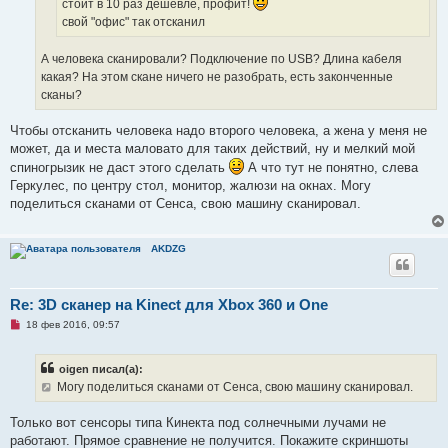
стоит в 10 раз дешевле, профит!
е
свой "офис" так отсканил
с
о
о
А человека сканировали? Подключение по USB? Длина кабеля
б
щ
какая? На этом скане ничего не разобрать, есть законченные
е
сканы?
н
и
е
Чтобы отсканить человека надо второго человека, а жена у меня не
может, да и места маловато для таких действий, ну и мелкий мой
спиногрызик не даст этого сделать
А что тут не понятно, слева
Геркулес, по центру стол, монитор, жалюзи на окнах. Могу
поделиться сканами от Сенса, свою машину сканировал.
AKDZG
Re: 3D сканер на Kinect для Xbox 360 и One
Н
18 фев 2016, 09:57
е
п
р
oigen писал(а):
о
ч
Могу поделиться сканами от Сенса, свою машину сканировал.
и
т
а
Только вот сенсоры типа Кинекта под солнечными лучами не
н
работают. Прямое сравнение не получится. Покажите скриншоты
н