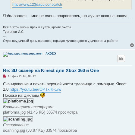
е
а
http://www.123dapp.com/catch
н
н
о
Я баловался... мне не очень понравилось, но лучше пока не нашел...
е
с
о
Все в этой жизни прах и суета, кроме охоты.
о
Тургенев И.С.
б
---
щ
е
Один неудачный день на охоте, гораздо лучше одного удачного на работе.
н
и
е
AKDZG
Re: 3D сканер на Kinect для Xbox 360 и One
Н
13 фев 2016, 06:12
е
п
Сканирование и печать верхней части туловища с помощью Kinect
р
2.0
https://youtu.be/rQPTxiK-Crw
о
ч
Похоже на Циклопа
и
т
а
Вращающаяся платформа
н
platforma.jpg (41.45 КБ) 33574 просмотра
н
о
е
с
Сканирование
о
scanning.jpg (33.87 КБ) 33574 просмотра
о
б