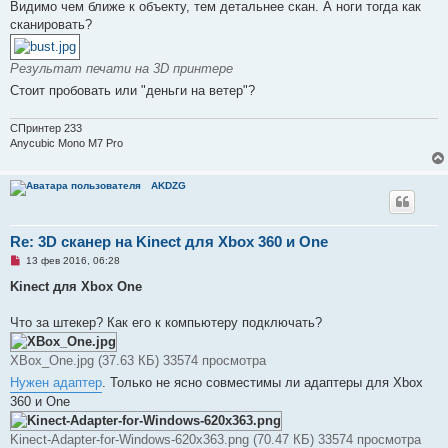
Видимо чем ближе к объекту, тем детальнее скан. А ноги тогда как
щ
е
сканировать?
н
и
е
Результат печати на 3D принтере
Стоит пробовать или "деньги на ветер"?
СПринтер 233
Anycubic Mono M7 Pro
AKDZG
Re: 3D сканер на Kinect для Xbox 360 и One
Н
13 фев 2016, 06:28
е
п
Kinect для Xbox One
р
о
ч
Что за штекер? Как его к компьютеру подключать?
и
т
а
XBox_One.jpg (37.63 КБ) 33574 просмотра
н
н
Нужен адаптер
. Только не ясно совместимы ли адаптеры для Xbox
о
360 и One
е
с
о
Kinect-Adapter-for-Windows-620x363.png (70.47 КБ) 33574 просмотра
о