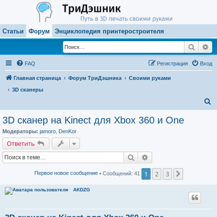
Статьи
Форум
Энциклопедия принтеростроителя
Поиск
Ра
FAQ
Регистрация
Вход
Главная страница
Форум ТриДэшника
Своими руками
3D сканеры
П
о
3D сканер на Kinect для Xbox 360 и One
и
Модераторы:
jamoro
,
DenKor
с
Ответить
к
Поиск
Расширенный поиск
1
2
3
След.
Первое новое сообщение
• Сообщений: 41
AKDZG