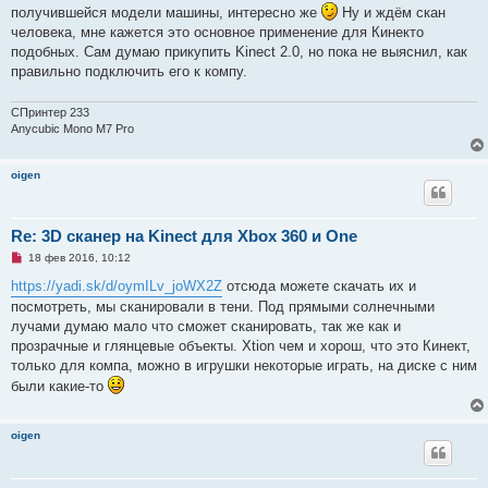
о
получившейся модели машины, интересно же
Ну и ждём скан
е
человека, мне кажется это основное применение для Кинекто
с
о
подобных. Сам думаю прикупить Kinect 2.0, но пока не выяснил, как
о
правильно подключить его к компу.
б
щ
е
СПринтер 233
н
и
Anycubic Mono M7 Pro
е
oigen
Re: 3D сканер на Kinect для Xbox 360 и One
Н
18 фев 2016, 10:12
е
п
https://yadi.sk/d/oymILv_joWX2Z
отсюда можете скачать их и
р
посмотреть, мы сканировали в тени. Под прямыми солнечными
о
ч
лучами думаю мало что сможет сканировать, так же как и
и
прозрачные и глянцевые объекты. Xtion чем и хорош, что это Кинект,
т
а
только для компа, можно в игрушки некоторые играть, на диске с ним
н
были какие-то
н
о
е
с
oigen
о
о
б
щ