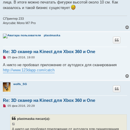
лица. В итоге можно печатать фигурки высотой около 10 см. Как
т
е
а
оказалось и такой бизнес существует
н
н
о
СПринтер 233
е
Anycubic Mono M7 Pro
с
о
о
б
plastmaska
щ
е
н
и
Re: 3D сканер на Kinect для Xbox 360 и One
е
Н
05 фев 2016, 19:00
е
п
А никто не пробовал приложение от аутодеск для сканирования
р
http://www.123dapp.com/catch
о
ч
и
т
wolfs_SG
а
н
н
о
е
Re: 3D сканер на Kinect для Xbox 360 и One
с
Н
о
05 фев 2016, 20:29
е
о
п
б
р
щ
plastmaska писал(а):
о
е
ч
н
и
и
А никто не пробовал приложение от аутодеск для сканирования
т