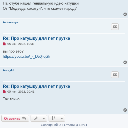
п
На ютубе нашёл гениальную идею катушки
р
От "Медведь хохотун", что скажет народ?
о
ч
и
т
Avtonomys
а
н
н
о
е
Re: Про катушку для пет прутка
с
Н
о
05 июн 2022, 10:39
е
о
п
б
вы про это?
р
щ
https://youtu.be/_-_D50jlqGk
о
е
ч
н
и
и
т
е
Andrykl
а
н
н
о
е
Re: Про катушку для пет прутка
с
Н
о
05 июн 2022, 20:41
е
о
п
б
Так точно
р
щ
о
е
ч
н
и
и
т
е
Ответить
а
н
Сообщений: 3 • Страница
1
из
1
н