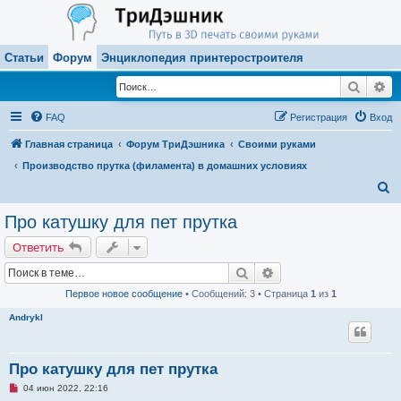
Статьи
Форум
Энциклопедия принтеростроителя
Поиск
Ра
FAQ
Регистрация
Вход
Главная страница
Форум ТриДэшника
Своими руками
Производство прутка (филамента) в домашних условиях
П
о
Про катушку для пет прутка
и
Ответить
с
Поиск
Расширенный поиск
к
Первое новое сообщение
• Сообщений: 3 • Страница
1
из
1
Andrykl
Про катушку для пет прутка
Н
04 июн 2022, 22:16
е