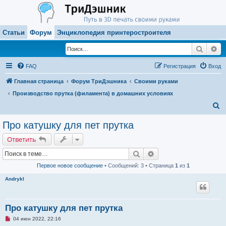
Статьи
Форум
Энциклопедия принтеростроителя
Поиск
Ра
FAQ
Регистрация
Вход
Главная страница
Форум ТриДэшника
Своими руками
Производство прутка (филамента) в домашних условиях
П
о
Про катушку для пет прутка
и
Ответить
с
Поиск
Расширенный поиск
к
Первое новое сообщение
• Сообщений: 3 • Страница
1
из
1
Andrykl
Про катушку для пет прутка
Н
04 июн 2022, 22:16
е