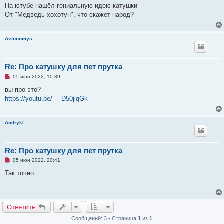
п
На ютубе нашёл гениальную идею катушки
р
От "Медведь хохотун", что скажет народ?
о
ч
и
т
Avtonomys
а
н
н
о
е
Re: Про катушку для пет прутка
с
Н
о
05 июн 2022, 10:39
е
о
п
б
вы про это?
р
щ
https://youtu.be/_-_D50jlqGk
о
е
ч
н
и
и
т
е
Andrykl
а
н
н
о
е
Re: Про катушку для пет прутка
с
Н
о
05 июн 2022, 20:41
е
о
п
б
Так точно
р
щ
о
е
ч
н
и
и
т
е
Ответить
а
н
Сообщений: 3 • Страница
1
из
1
н