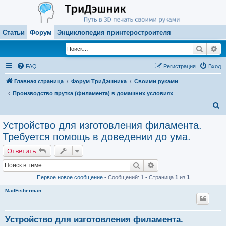
Статьи
Форум
Энциклопедия принтеростроителя
Поиск
Ра
FAQ
Регистрация
Вход
Главная страница
Форум ТриДэшника
Своими руками
Производство прутка (филамента) в домашних условиях
П
о
Устройство для изготовления филамента.
и
Требуется помощь в доведении до ума.
с
Ответить
к
Поиск
Расширенный поиск
Первое новое сообщение
• Сообщений: 1 • Страница
1
из
1
MadFisherman
Устройство для изготовления филамента.