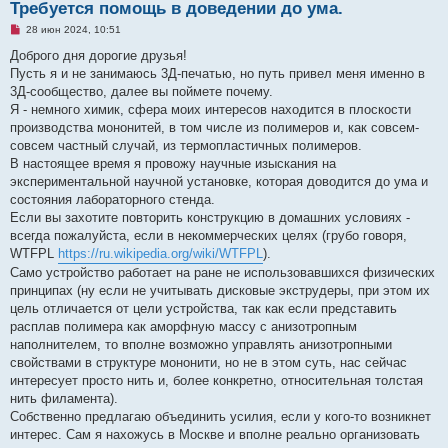
Требуется помощь в доведении до ума.
Н
28 июн 2024, 10:51
е
п
Доброго дня дорогие друзья!
р
Пусть я и не занимаюсь 3Д-печатью, но путь привел меня именно в
о
ч
3Д-сообщество, далее вы поймете почему.
и
Я - немного химик, сфера моих интересов находится в плоскости
т
а
производства мононитей, в том числе из полимеров и, как совсем-
н
совсем частный случай, из термопластичных полимеров.
н
о
В настоящее время я провожу научные изыскания на
е
экспериментальной научной установке, которая доводится до ума и
с
о
состояния лабораторного стенда.
о
Если вы захотите повторить конструкцию в домашних условиях -
б
щ
всегда пожалуйста, если в некоммерческих целях (грубо говоря,
е
WTFPL
https://ru.wikipedia.org/wiki/WTFPL
).
н
и
Само устройство работает на ране не использовавшихся физических
е
принципах (ну если не учитывать дисковые экструдеры, при этом их
цель отличается от цели устройства, так как если представить
расплав полимера как аморфную массу с анизотропным
наполнителем, то вполне возможно управлять анизотропными
свойствами в структуре мононити, но не в этом суть, нас сейчас
интересует просто нить и, более конкретно, относительная толстая
нить филамента).
Собственно предлагаю объединить усилия, если у кого-то возникнет
интерес. Сам я нахожусь в Москве и вполне реально организовать