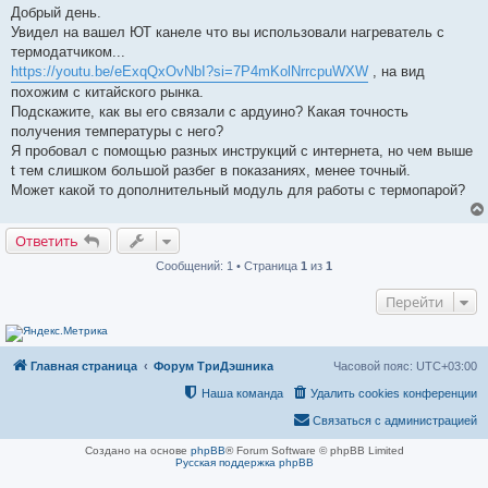
п
Добрый день.
р
Увидел на вашел ЮТ канеле что вы использовали нагреватель с
о
ч
термодатчиком...
и
https://youtu.be/eExqQxOvNbI?si=7P4mKolNrrcpuWXW
, на вид
т
а
похожим с китайского рынка.
н
Подскажите, как вы его связали с ардуино? Какая точность
н
о
получения температуры с него?
е
Я пробовал с помощью разных инструкций с интернета, но чем выше
с
о
t тем слишком большой разбег в показаниях, менее точный.
о
Может какой то дополнительный модуль для работы с термопарой?
б
щ
е
н
Ответить
и
е
Сообщений: 1 • Страница
1
из
1
Перейти
Главная страница
Форум ТриДэшника
Часовой пояс:
UTC+03:00
Наша команда
Удалить cookies конференции
Связаться с администрацией
Создано на основе
phpBB
® Forum Software © phpBB Limited
Русская поддержка phpBB