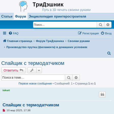
Статьи
Форум
Энциклопедия принтеростроителя
Поиск
Ра
FAQ
Регистрация
Вход
Главная страница
Форум ТриДэшника
Своими руками
Производство прутка (филамента) в домашних условиях
П
о
Спайщик с термодатчиком
и
Ответить
с
Поиск
Расширенный поиск
к
Первое новое сообщение
• Сообщений: 1 • Страница
1
из
1
iskurt
Спайщик с термодатчиком
Н
10 мар 2025, 17:38
е