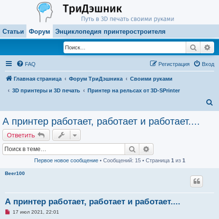
Статьи
Форум
Энциклопедия принтеростроителя
Поиск
Ра
FAQ
Регистрация
Вход
Главная страница
Форум ТриДэшника
Своими руками
3D принтеры и 3D печать
Принтер на рельсах от 3D-SPrinter
П
о
А принтер работает, работает и работает....
и
Ответить
с
Поиск
Расширенный поиск
к
Первое новое сообщение
• Сообщений: 15 • Страница
1
из
1
Beer100
А принтер работает, работает и работает....
Н
17 июл 2021, 22:01
е