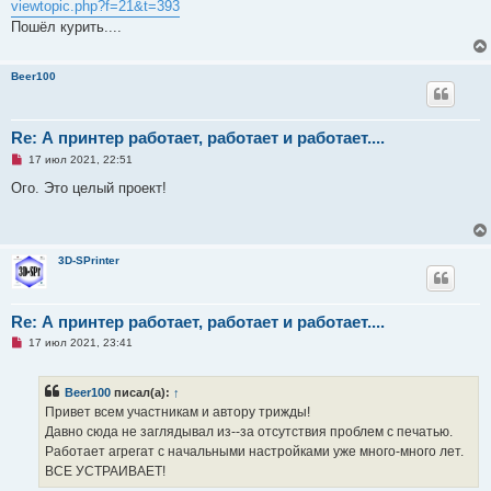
viewtopic.php?f=21&t=393
о
ч
Пошёл курить....
и
т
а
н
Beer100
н
о
е
с
Re: А принтер работает, работает и работает....
о
о
Н
17 июл 2021, 22:51
б
е
щ
п
Ого. Это целый проект!
е
р
н
о
и
ч
е
и
т
3D-SPrinter
а
н
н
о
е
Re: А принтер работает, работает и работает....
с
Н
о
17 июл 2021, 23:41
е
о
п
б
р
щ
Beer100
писал(а):
↑
о
е
ч
н
Привет всем участникам и автору трижды!
и
и
Давно сюда не заглядывал из--за отсутствия проблем с печатью.
т
е
а
Работает агрегат с начальными настройками уже много-много лет.
н
ВСЕ УСТРАИВАЕТ!
н
о