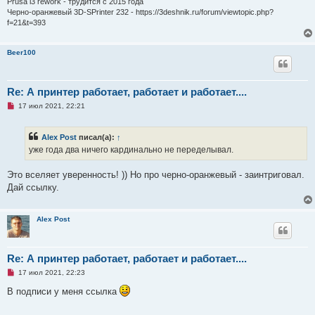
т
Prusa i3 rework - трудится с 2015 года
а
Черно-оранжевый 3D-SPrinter 232 - https://3deshnik.ru/forum/viewtopic.php?
н
f=21&t=393
н
о
е
с
Beer100
о
о
б
щ
Re: А принтер работает, работает и работает....
е
н
Н
17 июл 2021, 22:21
и
е
е
п
р
Alex Post
писал(а):
↑
о
ч
уже года два ничего кардинально не переделывал.
и
т
а
Это вселяет уверенность! )) Но про черно-оранжевый - заинтриговал.
н
Дай ссылку.
н
о
е
с
Alex Post
о
о
б
щ
Re: А принтер работает, работает и работает....
е
н
Н
17 июл 2021, 22:23
и
е
е
п
В подписи у меня ссылка
р
о
ч