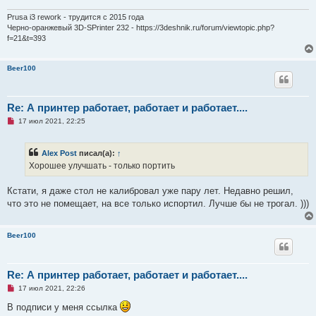
и
т
Prusa i3 rework - трудится с 2015 года
а
Черно-оранжевый 3D-SPrinter 232 - https://3deshnik.ru/forum/viewtopic.php?
н
f=21&t=393
н
о
е
с
Beer100
о
о
б
щ
Re: А принтер работает, работает и работает....
е
н
Н
17 июл 2021, 22:25
и
е
е
п
р
Alex Post
писал(а):
↑
о
ч
Хорошее улучшать - только портить
и
т
а
Кстати, я даже стол не калибровал уже пару лет. Недавно решил,
н
что это не помещает, на все только испортил. Лучше бы не трогал. )))
н
о
е
с
Beer100
о
о
б
щ
Re: А принтер работает, работает и работает....
е
н
Н
17 июл 2021, 22:26
и
е
е
п
В подписи у меня ссылка
р