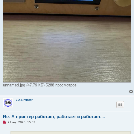
unnamed.jpg (47.79 КБ) 5288 просмотров
3D-SPrinter
Re: А принтер работает, работает и работает....
Н
21 апр 2026, 15:07
е
п
р