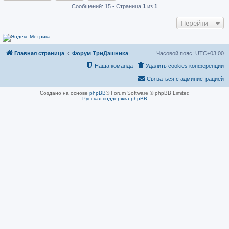
о
Сообщений: 15 • Страница
1
из
1
б
щ
е
Перейти
н
и
е
Главная страница
Форум ТриДэшника
Часовой пояс:
UTC+03:00
Наша команда
Удалить cookies конференции
Связаться с администрацией
Создано на основе
phpBB
® Forum Software © phpBB Limited
Русская поддержка phpBB