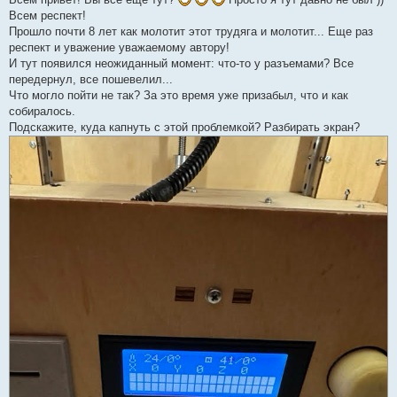
е
р
Всем респект!
о
ч
Прошло почти 8 лет как молотит этот трудяга и молотит... Еще раз
и
респект и уважение уважаемому автору!
т
а
И тут появился неожиданный момент: что-то у разъемами? Все
н
передернул, все пошевелил...
н
о
Что могло пойти не так? За это время уже призабыл, что и как
е
собиралось.
с
о
Подскажите, куда капнуть с этой проблемкой? Разбирать экран?
о
б
щ
е
н
и
е