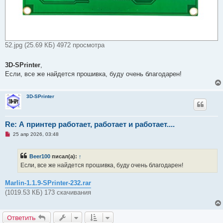
52.jpg (25.69 КБ) 4972 просмотра
3D-SPrinter
,
Если, все же найдется прошивка, буду очень благодарен!
3D-SPrinter
Re: А принтер работает, работает и работает....
Н
25 апр 2026, 03:48
е
п
р
Beer100
писал(а):
↑
о
ч
Если, все же найдется прошивка, буду очень благодарен!
и
т
а
Marlin-1.1.9-SPrinter-232.rar
н
(1019.53 КБ) 173 скачивания
н
о
е
с
Ответить
о