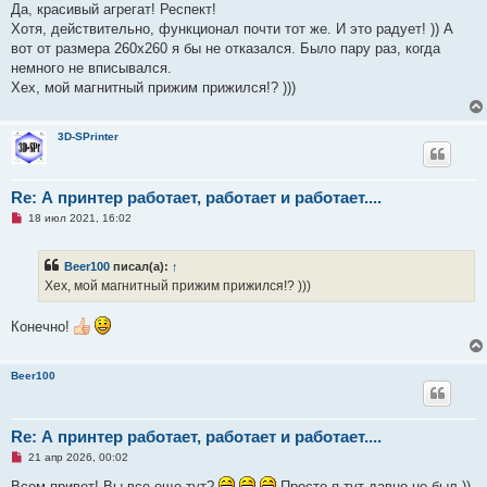
п
Да, красивый агрегат! Респект!
р
Хотя, действительно, функционал почти тот же. И это радует! )) А
о
ч
вот от размера 260х260 я бы не отказался. Было пару раз, когда
и
немного не вписывался.
т
а
Хех, мой магнитный прижим прижился!? )))
н
н
о
е
3D-SPrinter
с
о
о
б
Re: А принтер работает, работает и работает....
щ
е
Н
18 июл 2021, 16:02
н
е
и
п
е
р
Beer100
писал(а):
↑
о
ч
Хех, мой магнитный прижим прижился!? )))
и
т
а
Конечно!
н
н
о
е
Beer100
с
о
о
б
Re: А принтер работает, работает и работает....
щ
е
Н
21 апр 2026, 00:02
н
е
и
п
Всем привет! Вы все еще тут?
Просто я тут давно не был ))