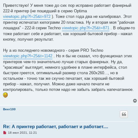
е
Приветствую! У меня тоже до сих пор исправно работает фанерный
с
о
222-й принтер (не пошедший в серию Optima
о
viewtopic.php?f=25&t=972
). Тоже стол года два не калибровал. Этот
б
щ
принтер испечатал килограмм 20 пластика. Ну и вторая моя "рабочая
е
лошадка" - 222-й серии Techno
viewtopic.php?f=25&t=871
. В общем-то
н
и
тоже работает себе и работает, как хороший бытовой прибор - нажал
е
кнопку, получил результат.
Ну а из последнего новомодного - серия PRO Techno
viewtopic.php?f=25&t=1142
. Но я бы не сказал, что функционал этих
принтеров чем-то значительно лучше старых фанерных. Ну да,
"красивше" выглядит, немного удобнее в плане интерфейса, стол
быстрее греется, оптимальный размер стола 260х260..., но в
остальном - точно так же скучно печатает, как хороший бытовой
прибор - нажал, получил. Можно даже начало печати не
контролировать, только потом надо не забыть забрать напечатанное.
Beer100
Re: А принтер работает, работает и работает....
Н
18 июл 2021, 11:21
е