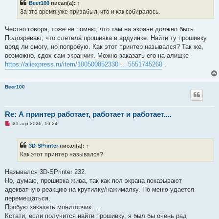
Beer100
писал(а):
↑
о
ч
За это время уже призабыл, что и как собиралось.
и
т
а
Честно говоря, тоже не помню, что там на экране должно быть.
н
Подозреваю, что слетела прошивка в ардуинке. Найти ту прошивку
н
о
вряд ли смогу, но попробую. Как этот принтер назывался? Так же,
е
возможно, сдох сам экранчик. Можно заказать его на алишке
с
о
https://aliexpress.ru/item/100500852330 ... 5551745260
.
о
б
щ
е
Beer100
н
и
е
Re: А принтер работает, работает и работает....
Н
21 апр 2026, 16:34
е
п
р
3D-SPrinter
писал(а):
↑
о
ч
Как этот принтер назывался?
и
т
а
Назывался 3D-SPrinter 232.
н
Но, думаю, прошивка жива, так как пол экрана показывают
н
о
адекватную реакцию на крутилку/нажималку. По меню удается
е
перемещаться.
с
о
Пробую заказать мониторчик....
о
Кстати, если получится найти прошивку, я был бы очень рад
б