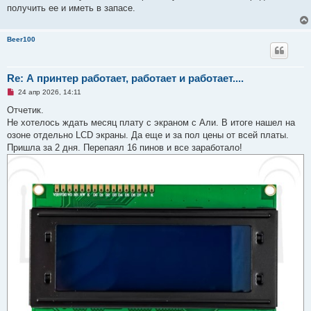
щ
получить ее и иметь в запасе.
е
н
и
е
Beer100
Re: А принтер работает, работает и работает....
Н
24 апр 2026, 14:11
е
п
Отчетик.
р
Не хотелось ждать месяц плату с экраном с Али. В итоге нашел на
о
ч
озоне отдельно LCD экраны. Да еще и за пол цены от всей платы.
и
Пришла за 2 дня. Перепаял 16 пинов и все заработало!
т
а
н
н
о
е
с
о
о
б
щ
е
н
и
е