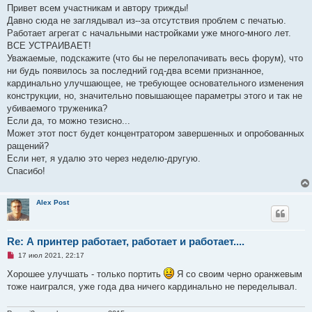
п
Привет всем участникам и автору трижды!
р
Давно сюда не заглядывал из--за отсутствия проблем с печатью.
о
ч
Работает агрегат с начальными настройками уже много-много лет.
и
ВСЕ УСТРАИВАЕТ!
т
а
Уважаемые, подскажите (что бы не перелопачивать весь форум), что
н
ни будь появилось за последний год-два всеми признанное,
н
о
кардинально улучшающее, не требующее основательного изменения
е
конструкции, но, значительно повышающее параметры этого и так не
с
о
убиваемого труженика?
о
Если да, то можно тезисно...
б
щ
Может этот пост будет концентратором завершенных и опробованных
е
ращений?
н
и
Если нет, я удалю это через неделю-другую.
е
Спасибо!
Alex Post
Re: А принтер работает, работает и работает....
Н
17 июл 2021, 22:17
е
п
Хорошее улучшать - только портить
Я со своим черно оранжевым
р
тоже наигрался, уже года два ничего кардинально не переделывал.
о
ч
и