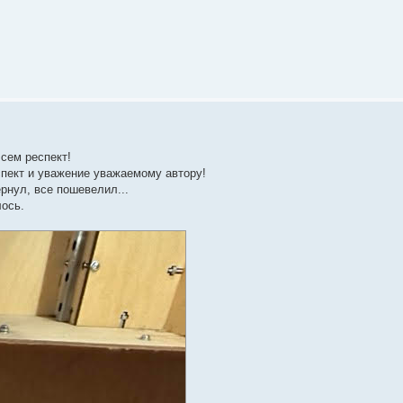
Всем респект!
еспект и уважение уважаемому автору!
рнул, все пошевелил...
лось.