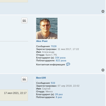
о
р
м
а
ц
и
я
п
о
л
ь
з
о
в
Alex Post
а
т
Сообщения:
7028
е
Зарегистрирован:
11 янв 2017, 17:22
л
Имя:
Александр
я
Откуда:
Брест, РБ
A
Благодарил (а):
334 раза
l
Поблагодарили:
822 раза
e
К
x
Контактная информация:
о
P
н
o
т
s
а
t
к
Beer100
т
Сообщения:
533
н
Зарегистрирован:
07 апр 2018, 22:02
а
Имя:
Сергей
я
Откуда:
Минск
и
17 июл 2021, 22:17
Благодарил (а):
26 раз
н
Поблагодарили:
6 раз
ф
о
р
м