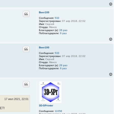
а
ц
и
я
Beer100
п
о
Сообщения:
533
л
Зарегистрирован:
07 апр 2018, 22:02
ь
Имя:
Сергей
з
Откуда:
Минск
о
Благодарил (а):
26 раз
в
Поблагодарили:
6 раз
а
т
е
л
Beer100
я
A
Сообщения:
533
l
Зарегистрирован:
07 апр 2018, 22:02
e
Имя:
Сергей
x
Откуда:
Минск
P
Благодарил (а):
26 раз
o
Поблагодарили:
6 раз
s
t
17 июл 2021, 22:01
3D-SPrinter
ЕТ!
Сообщения:
11056