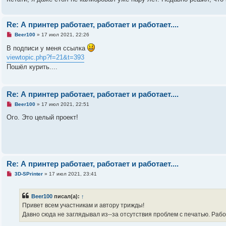
н
н
о
е
Re: А принтер работает, работает и работает....
с
о
Н
Beer100
»
17 июл 2021, 22:26
о
е
б
п
В подписи у меня ссылка
щ
р
viewtopic.php?f=21&t=393
е
о
н
ч
Пошёл курить....
и
и
е
т
а
н
Re: А принтер работает, работает и работает....
н
о
Н
Beer100
»
17 июл 2021, 22:51
е
е
с
п
Ого. Это целый проект!
о
р
о
о
б
ч
щ
и
е
т
н
а
и
н
е
Re: А принтер работает, работает и работает....
н
о
Н
3D-SPrinter
»
17 июл 2021, 23:41
е
е
с
п
о
р
о
Beer100
писал(а):
↑
о
б
ч
Привет всем участникам и автору трижды!
щ
и
е
Давно сюда не заглядывал из--за отсутствия проблем с печатью. Раб
т
н
а
и