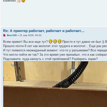
Конечно!
и
н
е
н
о
е
с
о
о
б
щ
е
Re: А принтер работает, работает и работает....
н
и
Н
Beer100
»
21 апр 2026, 00:02
е
е
п
Всем привет! Вы все еще тут?
Просто я тут давно не был )) 
р
Прошло почти 8 лет как молотит этот трудяга и молотит... Еще раз р
о
ч
И тут появился неожиданный момент: что-то у разъемами? Все переде
и
Что могло пойти не так? За это время уже призабыл, что и как собира
т
а
Подскажите, куда капнуть с этой проблемкой? Разбирать экран?
н
н
о
е
с
о
о
б
щ
е
н
и
е