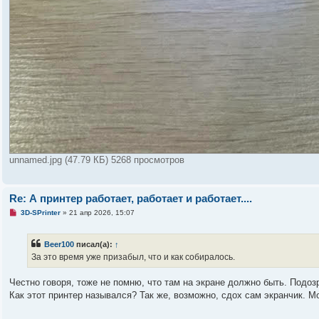
unnamed.jpg (47.79 КБ) 5268 просмотров
Re: А принтер работает, работает и работает....
Н
3D-SPrinter
»
21 апр 2026, 15:07
е
п
р
Beer100
писал(а):
↑
о
ч
За это время уже призабыл, что и как собиралось.
и
т
а
Честно говоря, тоже не помню, что там на экране должно быть. Подоз
н
Как этот принтер назывался? Так же, возможно, сдох сам экранчик. М
н
о
е