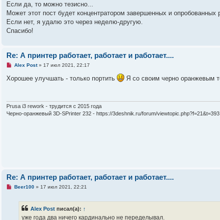
а
Если да, то можно тезисно...
н
Может этот пост будет концентратором завершенных и опробованных
н
о
Если нет, я удалю это через неделю-другую.
е
Спасибо!
с
о
о
б
Re: А принтер работает, работает и работает....
щ
е
Н
Alex Post
»
17 июл 2021, 22:17
н
е
и
п
Хорошее улучшать - только портить
Я со своим черно оранжевым то
е
р
о
ч
и
т
Prusa i3 rework - трудится с 2015 года
а
Черно-оранжевый 3D-SPrinter 232 - https://3deshnik.ru/forum/viewtopic.php?f=21&t=393
н
н
о
е
с
о
о
б
щ
е
Re: А принтер работает, работает и работает....
н
и
Н
Beer100
»
17 июл 2021, 22:21
е
е
п
р
Alex Post
писал(а):
↑
о
ч
уже года два ничего кардинально не переделывал.