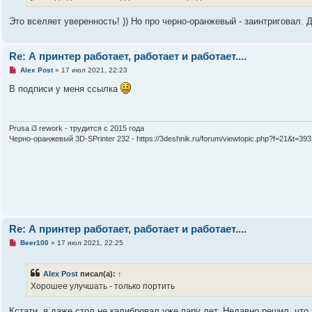
и
т
а
Это вселяет уверенность! )) Но про черно-оранжевый - заинтриговал. 
н
н
о
е
Re: А принтер работает, работает и работает....
с
о
Н
Alex Post
»
17 июл 2021, 22:23
о
е
б
п
В подписи у меня ссылка
щ
р
е
о
н
ч
и
и
е
т
Prusa i3 rework - трудится с 2015 года
а
Черно-оранжевый 3D-SPrinter 232 - https://3deshnik.ru/forum/viewtopic.php?f=21&t=393
н
н
о
е
с
о
о
б
щ
е
Re: А принтер работает, работает и работает....
н
и
Н
Beer100
»
17 июл 2021, 22:25
е
е
п
р
Alex Post
писал(а):
↑
о
ч
Хорошее улучшать - только портить
и
т
а
Кстати, я даже стол не калибровал уже пару лет. Недавно решил, что э