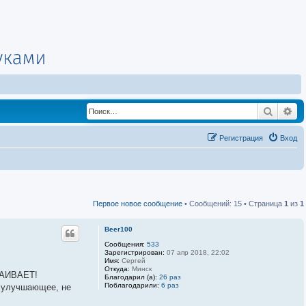
Поиск
Ра
Регистрация
Вход
Первое новое сообщение
• Сообщений: 15 • Страница
1
из
1
Beer100
Сообщения:
533
Зарегистрирован:
07 апр 2018, 22:02
Имя:
Сергей
Откуда:
Минск
ТРАИВАЕТ!
Благодарил (а):
26 раз
Поблагодарили:
6 раз
о улучшающее, не