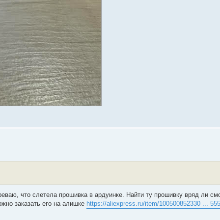
реваю, что слетела прошивка в ардуинке. Найти ту прошивку вряд ли смо
ожно заказать его на алишке
https://aliexpress.ru/item/100500852330 ... 5