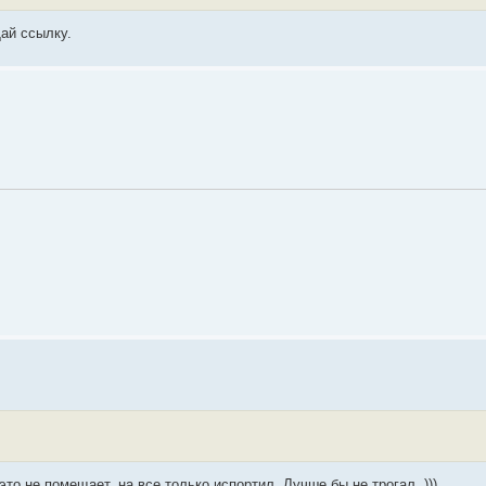
Дай ссылку.
то не помещает, на все только испортил. Лучше бы не трогал. )))