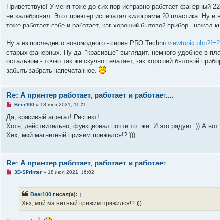
н
е
Приветствую! У меня тоже до сих пор исправно работает фанерный 22
н
о
не калибровал. Этот принтер испечатал килограмм 20 пластика. Ну и 
е
тоже работает себе и работает, как хороший бытовой прибор - нажал к
с
о
о
Ну а из последнего новомодного - серия PRO Techno
viewtopic.php?f=
б
щ
старых фанерных. Ну да, "красивше" выглядит, немного удобнее в пла
е
остальном - точно так же скучно печатает, как хороший бытовой приб
н
и
забыть забрать напечатанное.
е
Re: А принтер работает, работает и работает....
Н
Beer100
»
18 июл 2021, 11:21
е
п
Да, красивый агрегат! Респект!
р
Хотя, действительно, функционал почти тот же. И это радует! )) А вот
о
ч
Хех, мой магнитный прижим прижился!? )))
и
т
а
н
Re: А принтер работает, работает и работает....
н
о
Н
3D-SPrinter
»
18 июл 2021, 16:02
е
е
с
п
о
р
о
Beer100
писал(а):
↑
о
б
ч
Хех, мой магнитный прижим прижился!? )))
щ
и
е
т
н
а