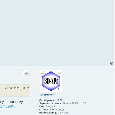
21 апр 2026, 00:02
3D-SPrinter
Сообщения:
11056
гу, но попробую.
Зарегистрирован:
19 ноя 2015, 14:23
551745260
.
Имя:
Андрей
Откуда:
Н.Новгород
Благодарил (а):
78 раз