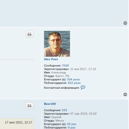
Alex Post
Сообщения:
7028
Зарегистрирован:
11 янв 2017, 17:22
Имя:
Александр
Откуда:
Брест, РБ
Благодарил (а):
334 раза
Поблагодарили:
822 раза
К
Контактная информация:
о
н
т
а
к
Beer100
т
Сообщения:
533
н
Зарегистрирован:
07 апр 2018, 22:02
а
Имя:
Сергей
я
Откуда:
Минск
и
17 июл 2021, 22:17
Благодарил (а):
26 раз
н
Поблагодарили:
6 раз
ф