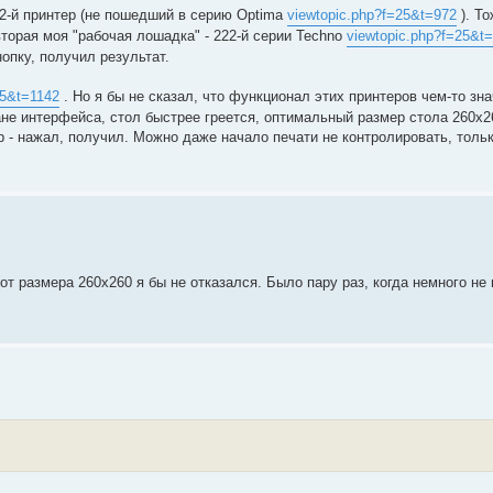
2-й принтер (не пошедший в серию Optima
viewtopic.php?f=25&t=972
). То
вторая моя "рабочая лошадка" - 222-й серии Techno
viewtopic.php?f=25&t
нопку, получил результат.
25&t=1142
. Но я бы не сказал, что функционал этих принтеров чем-то зн
не интерфейса, стол быстрее греется, оптимальный размер стола 260х260
ор - нажал, получил. Можно даже начало печати не контролировать, толь
 от размера 260х260 я бы не отказался. Было пару раз, когда немного не