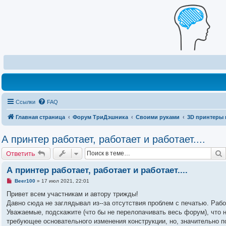
Ссылки
FAQ
Главная страница
Форум ТриДэшника
Своими руками
3D принтеры 
А принтер работает, работает и работает....
Ответить
А принтер работает, работает и работает....
Н
Beer100
»
17 июл 2021, 22:01
е
п
Привет всем участникам и автору трижды!
р
Давно сюда не заглядывал из--за отсутствия проблем с печатью. Ра
о
ч
Уважаемые, подскажите (что бы не перелопачивать весь форум), что 
и
требующее основательного изменения конструкции, но, значительно 
т