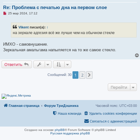
Re: Проблема с печатью дна на первом слое
Н
25 мар 2024, 17:12
е
п
р
Vikent
писал(а):
↑
о
ч
на зеркале адгезия всё же лучше чем на обычном стекле
и
т
а
ИМХО - самовнушение.
н
Зеркальная амальгама напыляется на то же самое стекло.
н
о
е
с
Ответить
о
о
б
1
2
След.
Сообщений: 30
щ
е
н
Перейти
и
е
Главная страница
Форум ТриДэшника
Часовой пояс:
UTC+03:00
Наша команда
Удалить cookies конференции
Связаться с администрацией
Создано на основе
phpBB
® Forum Software © phpBB Limited
Русская поддержка phpBB