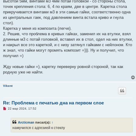
высотой 5мм, винтами м3 4мм потай головкой - со стороны стола,
точек крепления стола: 6, 4 по краям, две в центре. Каретка стола
прикручивается винтами м3 в эти самые гайки, соответственно одна
из центральных гаек, под давлением винта встала криво и гнула
стол).
Каретка у меня из композита (легче).
2. Решив, что проблема в кривых гайках, заменил их на втулки, взял
длинные м3 с потай головкой, вставил их в стол, одел на них втулки,
и накрыл все это кареткой, и с низу затянул гайками с нейлоном. Кто
ж знал, что гайки могут промять композит =))). Ну и получил, что
получил =)
Жду новые гайки =), каретку переверну ровной стороной, так как
родную уже не найти.
Vikent
Re: Проблема с печатью дна на первом слое
Н
22 мар 2024, 17:52
е
п
р
Arcticman
писал(а):
↑
о
ч
намучился с адгезией к стеклу
и
т