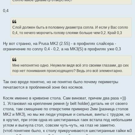
0,4
Слой должен быть в половину диаметра сопла. И если у Вас сопло
0,4, то нечего морочить голову слоями больше чем 0,2. Край 0,3
Ну вот странно, на Prusa MK2 (2.5S) - в профилях слайсера -
ограничение по соплу 0,4 - 0,2, а на MK3(S) в профилях уже 0,3
Мне непонятно одно. Неужели видя всё это своими глазами, до сих
пор нет понимания происходящего? Ведь это всё элементарно.
Так оно вроде понятно, но не понятно было почему периметры
печатаются в проблемной зоне без косяков.
Косяк именно в кривизне стола. Сам виноват, причем два раза =)))
1. Установил на крепление ремня (y belt holder) деталь не от своего
стола, там смещение по отверстиям примерно 2мм (разница столов
MK2 и MK3), но мы же люди упорные и сильные, винты с трудом, но
в крутил, при этом одна из шестигранных гаек встала под небольшим
углом и выгнула стол, совсем чуть-чуть, на глаз не заметно.
(чтоб понятнее было, к столу прикручиваются шестигранные гайки м3