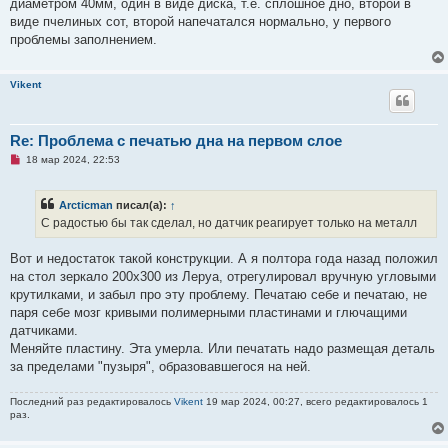
диаметром 40мм, один в виде диска, т.е. сплошное дно, второй в
виде пчелиных сот, второй напечатался нормально, у первого
проблемы заполнением.
Vikent
Re: Проблема с печатью дна на первом слое
Н
18 мар 2024, 22:53
е
п
р
Arcticman
писал(а):
↑
о
ч
С радостью бы так сделал, но датчик реагирует только на металл
и
т
а
Вот и недостаток такой конструкции. А я полтора года назад положил
н
на стол зеркало 200х300 из Леруа, отрегулировал вручную угловыми
н
о
крутилками, и забыл про эту проблему. Печатаю себе и печатаю, не
е
паря себе мозг кривыми полимерными пластинами и глючащими
с
о
датчиками.
о
Меняйте пластину. Эта умерла. Или печатать надо размещая деталь
б
щ
за пределами "пузыря", образовавшегося на ней.
е
н
и
Последний раз редактировалось
Vikent
19 мар 2024, 00:27, всего редактировалось 1
е
раз.