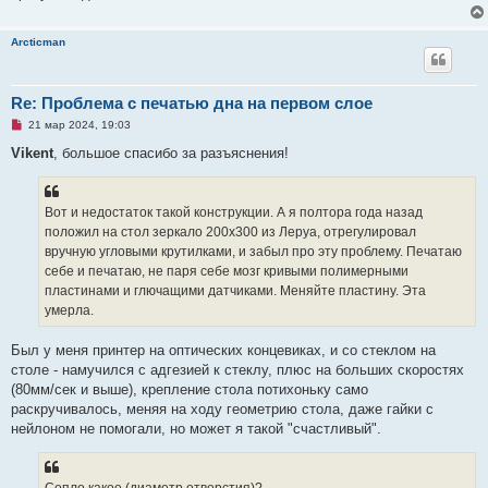
Arcticman
Re: Проблема с печатью дна на первом слое
Н
21 мар 2024, 19:03
е
п
Vikent
, большое спасибо за разъяснения!
р
о
ч
и
Вот и недостаток такой конструкции. А я полтора года назад
т
а
положил на стол зеркало 200х300 из Леруа, отрегулировал
н
вручную угловыми крутилками, и забыл про эту проблему. Печатаю
н
о
себе и печатаю, не паря себе мозг кривыми полимерными
е
пластинами и глючащими датчиками. Меняйте пластину. Эта
с
о
умерла.
о
б
щ
Был у меня принтер на оптических концевиках, и со стеклом на
е
столе - намучился с адгезией к стеклу, плюс на больших скоростях
н
и
(80мм/сек и выше), крепление стола потихоньку само
е
раскручивалось, меняя на ходу геометрию стола, даже гайки с
нейлоном не помогали, но может я такой "счастливый".
Сопло какое (диаметр отверстия)?