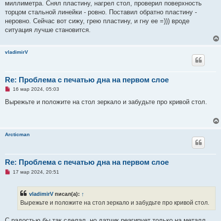
миллиметра. Снял пластину, нагрел стол, проверил поверхность
б
щ
торцом стальной линейки - ровно. Поставил обратно пластину -
е
неровно. Сейчас вот сижу, грею пластину, и гну ее =))) вроде
н
и
ситуация лучше становится.
е
vladimirV
Re: Проблема с печатью дна на первом слое
Н
16 мар 2024, 05:03
е
п
Вырежьте и положите на стол зеркало и забудьте про кривой стол.
р
о
ч
и
т
Arcticman
а
н
н
о
е
Re: Проблема с печатью дна на первом слое
с
Н
о
17 мар 2024, 20:51
е
о
п
б
р
щ
vladimirV
писал(а):
↑
о
е
ч
н
Вырежьте и положите на стол зеркало и забудьте про кривой стол.
и
и
т
е
а
С радостью бы так сделал, но датчик реагирует только на металл.