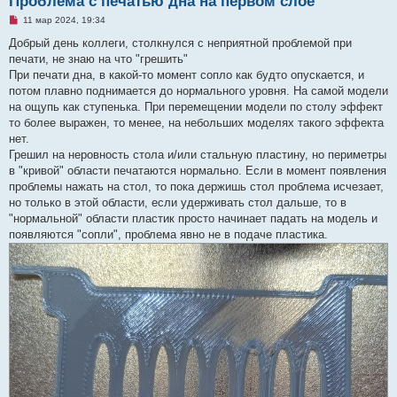
Проблема с печатью дна на первом слое
Н
11 мар 2024, 19:34
е
п
Добрый день коллеги, столкнулся с неприятной проблемой при
р
печати, не знаю на что "грешить"
о
ч
При печати дна, в какой-то момент сопло как будто опускается, и
и
потом плавно поднимается до нормального уровня. На самой модели
т
а
на ощупь как ступенька. При перемещении модели по столу эффект
н
то более выражен, то менее, на небольших моделях такого эффекта
н
о
нет.
е
Грешил на неровность стола и/или стальную пластину, но периметры
с
о
в "кривой" области печатаются нормально. Если в момент появления
о
проблемы нажать на стол, то пока держишь стол проблема исчезает,
б
щ
но только в этой области, если удерживать стол дальше, то в
е
"нормальной" области пластик просто начинает падать на модель и
н
и
появляются "сопли", проблема явно не в подаче пластика.
е