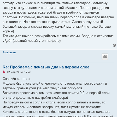
потому, что сейчас оно выглядит так только благодаря большому
зазору между соплом и столом в этой области. После приведения
зазора в норму здесь тоже всё будет в гребнях от излишков
пластика. Возможно, ширина линий первого слоя в слайсере неверно
выставлена. Но стол-то точно криво стоит. Слева внизу самый
большой зазор, а справа вверху самый маленький (но тоже больше
нормы).
Так что для начала разбирайтесь с этими азами. Заодно и отлипание
уйдёт (верхний левый угол на фото).
Arcticman
Re: Проблема с печатью дна на первом слое
Н
12 мар 2024, 17:45
е
п
Спасибо за ответ.
р
Модель была уже мной откреплена от стола, она просто лежит и
о
ч
верхний правый угол (за него тянул) так погнулся.
и
Возможно проблема в том, что качество печати 0,2, а первый слой
т
а
0,3 (это дефолтные настройки слайсера)
н
По поводу высоты сопла и стола, если сопло загнать в ноль, то
н
о
между столом и соплом зазора нет, лист бумаги не проходит.
е
Кривизна стола конечно есть, без нее никуда, но не такая сильная,
с
о
при создании сетки стола принтер печатает около 100 кругов на всей