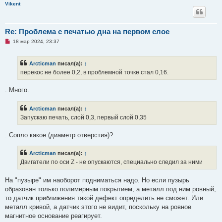
Vikent
Re: Проблема с печатью дна на первом слое
Н
18 мар 2024, 23:37
е
п
р
Arcticman
писал(а):
↑
о
ч
перекос не более 0,2, в проблемной точке стал 0,16.
и
т
а
. Много.
н
н
о
Arcticman
писал(а):
↑
е
Запускаю печать, слой 0,3, первый слой 0,35
с
о
о
. Сопло какое (диаметр отверстия)?
б
щ
е
Arcticman
писал(а):
↑
н
и
Двигатели по оси Z - не опускаются, специально следил за ними
е
На "пузыре" им наоборот подниматься надо. Но если пузырь
образован только полимерным покрытием, а металл под ним ровный,
то датчик приближения такой дефект определить не сможет. Или
металл кривой, а датчик этого не видит, поскольку на ровное
магнитное основание реагирует.