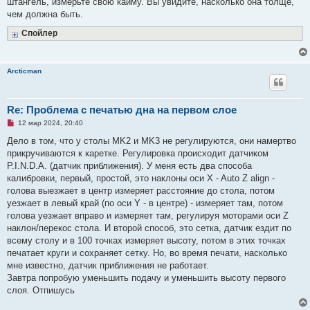
штангель, измерьте свою кайму. Вы увидите, насколько она толще,
чем должна быть.
Спойлер
Arcticman
Re: Проблема с печатью дна на первом слое
Н
12 мар 2024, 20:40
е
п
Дело в том, что у столы MK2 и MK3 не регулируются, они намертво
р
прикручиваются к каретке. Регулировка происходит датчиком
о
ч
P.I.N.D.A. (датчик приближения). У меня есть два способа
и
калибровки, первый, простой, это наклоны оси X - Auto Z align -
т
а
голова выезжает в центр измеряет расстояние до стола, потом
н
уезжает в левый край (по оси Y - в центре) - измеряет там, потом
н
о
голова уезжает вправо и измеряет там, регулируя моторами оси Z
е
наклон/перекос стола. И второй способ, это сетка, датчик ездит по
с
о
всему столу и в 100 точках измеряет высоту, потом в этих точках
о
печатает круги и сохраняет сетку. Но, во время печати, насколько
б
щ
мне известно, датчик приближения не работает.
е
Завтра попробую уменьшить подачу и уменьшить высоту первого
н
и
слоя. Отпишусь
е