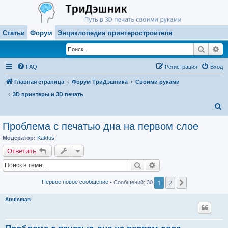
Статьи
Форум
Энциклопедия принтеростроителя
Поиск
Ра
FAQ
Регистрация
Вход
Главная страница
Форум ТриДэшника
Своими руками
3D принтеры и 3D печать
П
о
Проблема с печатью дна на первом слое
и
Модератор:
Kaktus
с
Ответить
к
Поиск
Расширенный поиск
1
2
След.
Первое новое сообщение
• Сообщений: 30
Arcticman