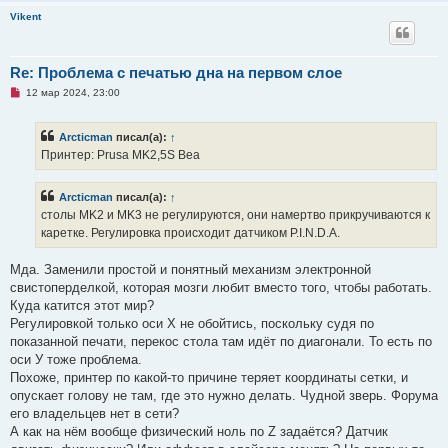
Vikent
Re: Проблема с печатью дна на первом слое
Н
12 мар 2024, 23:00
е
п
р
Arcticman
писал(а):
↑
о
ч
Принтер: Prusa MK2,5S Bea
и
т
а
Arcticman
писал(а):
↑
н
н
столы MK2 и MK3 не регулируются, они намертво прикручиваются к
о
каретке. Регулировка происходит датчиком P.I.N.D.A.
е
с
о
Мда. Заменили простой и понятный механизм электронной
о
б
свистоперделкой, которая мозги любит вместо того, чтобы работать.
щ
Куда катится этот мир?
е
н
Регулировкой только оси Х не обойтись, поскольку судя по
и
показанной печати, перекос стола там идёт по диагонали. То есть по
е
оси У тоже проблема.
Похоже, принтер по какой-то причине теряет координаты сетки, и
опускает голову не там, где это нужно делать. Чудной зверь. Форума
его владельцев нет в сети?
А как на нём вообще физический ноль по Z задаётся? Датчик