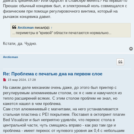
двигать физически? Или оффсет в слайсере менять? На первых-то
Прюшах обычный концевик был, и электронный ноль совмещался с
физическим при помощи регулировочного винтика, который на
рычажок концевика давил.
Arcticman
писал(а):
↑
... периметры в "кривой" области печатаются нормально...
Кстати, да. Чудно.
Arcticman
Re: Проблема с печатью дна на первом слое
Н
15 мар 2024, 17:28
е
п
На самом деле механизм очень даже, до этого был принтер с
р
регулируемым алюминиевым столом, ох я с ним и намучился из
о
ч
тепло расширений всяких. С этим столом проблем не знал, но
и
кажется нашел в чем проблема.
т
а
Сам стол алюминиевый с магнитами, на него устанавливается
н
стальная пластина с PEI покрытием. Поставил в октопринт плагин
н
о
Bed Visualizer и был неприятно удивлён, что перекос стола в
е
центральной части, чуть смещаясь вправо - как раз там где и
с
о
проблема - имеет перекос от нулевого уровня аж 0,4 с небольшим
о