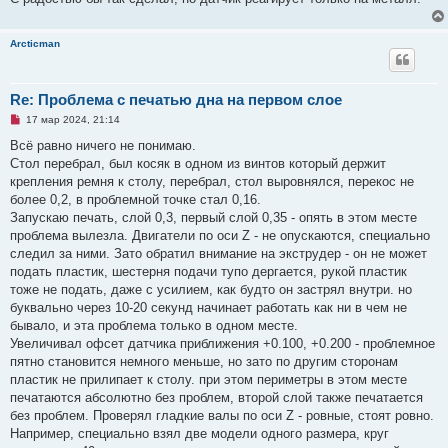
н
н
о
е
Arcticman
с
о
о
б
Re: Проблема с печатью дна на первом слое
щ
е
Н
17 мар 2024, 21:14
н
е
и
п
Всё равно ничего не понимаю.
е
р
Стол перебрал, был косяк в одном из винтов который держит
о
ч
крепления ремня к столу, перебрал, стол выровнялся, перекос не
и
более 0,2, в проблемной точке стал 0,16.
т
а
Запускаю печать, слой 0,3, первый слой 0,35 - опять в этом месте
н
проблема вылезла. Двигатели по оси Z - не опускаются, специально
н
о
следил за ними. Зато обратил внимание на экструдер - он не может
е
подать пластик, шестерня подачи тупо дергается, рукой пластик
с
о
тоже не подать, даже с усилием, как будто он застрял внутри. но
о
буквально через 10-20 секунд начинает работать как ни в чем не
б
щ
бывало, и эта проблема только в одном месте.
е
Увеличивал офсет датчика приближения +0.100, +0.200 - проблемное
н
и
пятно становится немного меньше, но зато по другим сторонам
е
пластик не прилипает к столу. при этом периметры в этом месте
печатаются абсолютно без проблем, второй слой также печатается
без проблем. Проверял гладкие валы по оси Z - ровные, стоят ровно.
Например, специально взял две модели одного размера, круг