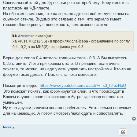
а
Специальный клей для 3д-печаьи решает проблему. Беру вместе с
н
пластиком на ФД-пласте.
н
о
Но обратил внимание, что на зеркале адгезия всё же лучше чем на
е
обычном стекле. Видимо это связано с тем, что зеркало имеет
с
о
гораздо более ровную поверхность, чем оконное стекло.
о
б
щ
Arcticman
писал(а):
↑
е
на Prusa MK2 (2.5S) - в профилях слайсера - ограничение по соплу
н
и
0,4 - 0,2, а на MK3(S) в профилях уже 0,3
е
Верно для сопла 0,4 потолок толщины слоя - 0,3. А Вы пытаетесь
0,35 ставить. И это при кривом столе. В принципе, если очень
хочется, то можно, но надо уметь управлять настройками. Кто-то на
форуме такое делал. У Вас опыта пока маловато.
Посмотрите видео:
https://www.youtube.com/watch?v=s3_f9ruzNpQ
Это поможет понять, как формируются слои, и что происходит в
Вашем случае в зоне выпирающего бугра, где зазор сопло/стол
уменьшен.
Ну и по другим роликам канала пробегитесь. Есть весьма полезные
для начинающих. А потом смотреть/наблюдать и сопоставлять.
borskiy