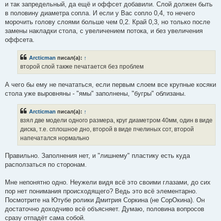
и так запредельный, да ещё и оффсет добавили. Слой должен быть
в половину диаметра сопла. И если у Вас сопло 0,4, то нечего
морочить голову слоями больше чем 0,2. Край 0,3, но только после
замены накладки стола, с увеличением потока, и без увеличения
оффсета.
Arcticman
писал(а):
↑
второй слой также печатается без проблем
А чего бы ему не печататься, если первым слоем все крупные косяки
стола уже выровняны - "ямы" заполнены, "бугры" облизаны.
Arcticman
писал(а):
↑
взял две модели одного размера, круг диаметром 40мм, один в виде
диска, т.е. сплошное дно, второй в виде пчелиных сот, второй
напечатался нормально
Правильно. Заполнения нет, и "лишнему" пластику есть куда
расползаться по сторонам.
Мне непонятно одно. Неужели видя всё это своими глазами, до сих
пор нет понимания происходящего? Ведь это всё элементарно.
Посмотрите на Ютубе ролики Дмитрия Соркина (не СорОкина). Он
достаточно доходчиво всё объясняет. Думаю, половина вопросов
сразу отпадёт сама собой.