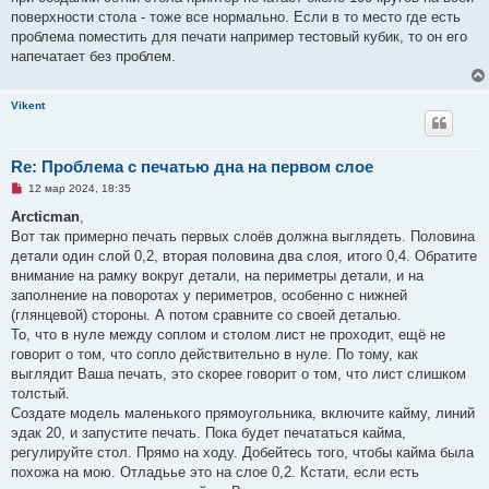
о
поверхности стола - тоже все нормально. Если в то место где есть
б
щ
проблема поместить для печати например тестовый кубик, то он его
е
напечатает без проблем.
н
и
е
Vikent
Re: Проблема с печатью дна на первом слое
Н
12 мар 2024, 18:35
е
п
Arcticman
,
р
Вот так примерно печать первых слоёв должна выглядеть. Половина
о
ч
детали один слой 0,2, вторая половина два слоя, итого 0,4. Обратите
и
внимание на рамку вокруг детали, на периметры детали, и на
т
а
заполнение на поворотах у периметров, особенно с нижней
н
(глянцевой) стороны. А потом сравните со своей деталью.
н
о
То, что в нуле между соплом и столом лист не проходит, ещё не
е
говорит о том, что сопло действительно в нуле. По тому, как
с
о
выглядит Ваша печать, это скорее говорит о том, что лист слишком
о
толстый.
б
щ
Создате модель маленького прямоугольника, включите кайму, линий
е
эдак 20, и запустите печать. Пока будет печататься кайма,
н
и
регулируйте стол. Прямо на ходу. Добейтесь того, чтобы кайма была
е
похожа на мою. Отладьье это на слое 0,2. Кстати, если есть