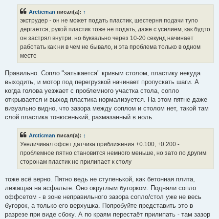
Arcticman
писал(а):
↑
экструдер - он не может подать пластик, шестерня подачи тупо
дергается, рукой пластик тоже не подать, даже с усилием, как будто
он застрял внутри. но буквально через 10-20 секунд начинает
работать как ни в чем не бывало, и эта проблема только в одном
месте
Правильно. Сопло "затыкается" кривым столом, пластику некуда
выходить, и мотор под перегрузкой начинает пропускать шаги. А
когда голова уезжает с проблемного участка стола, сопло
открывается и выход пластика нормализуется. На этом пятне даже
визуально видно, что зазора между соплом и столом нет, такой там
слой пластика тонюсенький, размазанный в ноль.
Arcticman
писал(а):
↑
Увеличивал офсет датчика приближения +0.100, +0.200 -
проблемное пятно становится немного меньше, но зато по другим
сторонам пластик не прилипает к столу
тоже всё верно. Пятно ведь не ступенькой, как бетонная плита,
лежащая на асфальте. Оно округлым бугорком. Подняли сопло
оффсетом - в зоне неправильного зазора сопло/стол уже не весь
бугорок, а только его верхушка. Попробуйте представить это в
разрезе при виде сбоку. А по краям перестаёт прилипать - там зазор