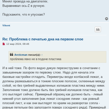
Менял провода на двигателях.
Выравнивал ось-Z в ручную.
Подскажите, что я упускаю?
Vikent
Re: Проблема с печатью дна на первом слое
Н
12 мар 2024, 08:46
е
п
р
Arcticman
писал(а):
↑
о
ч
проблема явно не в подаче пластика
и
т
а
И в ней тоже. По фото видно дикую переэкструзию в сочетании с
н
завышенным зазором по первому слою. Надо для начала эти
н
о
базовые настройки отладить. Периметры везде колбаской лежат, а
е
должны размазываться в тонкие плоские полоски, склеенные между
с
о
собой, но без гребней выдавленных излишков пластика между ними.
о
Заполнение тоже должно быть без гребней излишков пластика, как
б
щ
это выглядит сейчас. Примерный образец как должно быть - левый
е
нижний угол заполнения (как лежат соседние линии - как ровный
н
и
плоский лист, и как они выглядят по краям на разворотах сопла -
е
ровные петельки без заползантя поверх соседнего ряда). Примерный