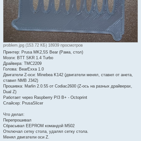
problem.jpg (153.72 КБ) 18939 просмотров
Принтер: Prusa MK2,5S Bear (Рама, стол)
Мозги: BTT SKR 1.4 Turbo
Драйвера: TMC2209
Голова: BearExxa 1.0
Двигатели Z-оси: Minebea K142 (двигатели менял, ставил от анета,
ставил NMB J342)
Прошивка: Marlin 2.0.55 от Codiac2600 (Z-ось на разных драйверах,
Dual Z)
Работает через Raspberry PI3 B+ - Octoprint
Слайсер: PrusaSlicer
Что делал:
Перепрошивал
Сбрасывал EEPROM командой M502
Отключал сетку стола, удалял сетку стола.
Менял двигатели оси Z.