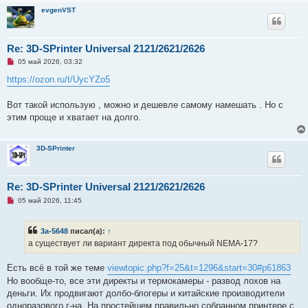
evgenVST
Re: 3D-SPrinter Universal 2121/2621/2626
Н
05 май 2026, 03:32
е
п
https://ozon.ru/t/UycYZo5
р
о
ч
Вот такой использую , можно и дешевле самому намешать . Но с
и
этим проще и хватает на долго.
т
а
н
н
3D-SPrinter
о
е
с
о
Re: 3D-SPrinter Universal 2121/2621/2626
о
б
Н
05 май 2026, 11:45
щ
е
е
п
н
р
и
3a-5648
писал(а):
↑
о
е
ч
а существует ли вариант директа под обычный NEMA-17?
и
т
а
Есть всё в той же теме
viewtopic.php?f=25&t=1296&start=30#p61863
н
Но вообще-то, все эти директы и термокамеры - развод лохов на
н
о
деньги. Их продвигают долбо-блогеры и китайские производители
е
одноразового г-на. На простейшем правильно собранном принтере с
с