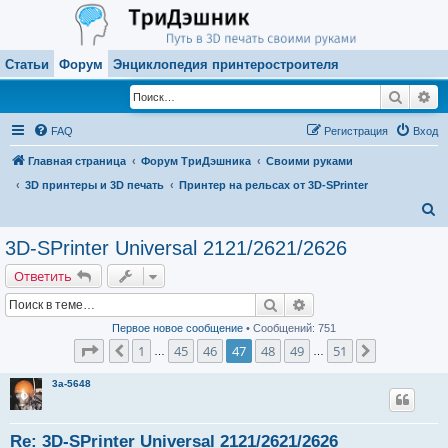
Статьи
Форум
Энциклопедия принтеростроителя
Поиск
Ра
FAQ
Регистрация
Вход
Главная страница
Форум ТриДэшника
Своими руками
3D принтеры и 3D печать
Принтер на рельсах от 3D-SPrinter
П
о
3D-SPrinter Universal 2121/2621/2626
и
Ответить
с
Поиск
Расширенный поиск
к
Первое новое сообщение
• Сообщений: 751
Страница
47
из
51
1
45
46
47
48
49
51
Пред.
След.
…
…
3a-5648
Re: 3D-SPrinter Universal 2121/2621/2626