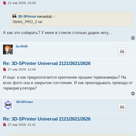
и
Н
21 апр 2026, 23:03
е
е
п
р
3D-SPrinter
писал(а):
↑
о
ч
Steklo_PRO_2.rar
и
т
а
А как это собирать? У меня в стекле столько дырок нету...
н
н
о
е
3a-5648
с
о
о
б
Re: 3D-SPrinter Universal 2121/2621/2626
щ
е
Н
27 апр 2026, 12:48
н
е
и
п
И еще: а как предпологается крепление крышки термокамеры? На
е
р
всех фото она в закрытом состоянии. И как прокладывать провода от
о
ч
терморегулятора?
и
т
а
н
3D-SPrinter
н
о
е
с
Re: 3D-SPrinter Universal 2121/2621/2626
о
о
Н
27 апр 2026, 21:41
б
е
щ
п
е
р