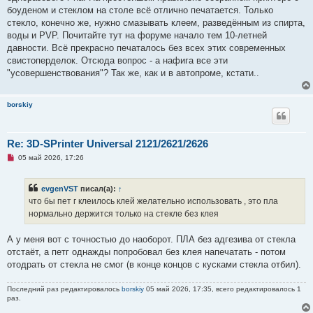
о
боуденом и стеклом на столе всё отлично печатается. Только
о
стекло, конечно же, нужно смазывать клеем, разведённым из спирта,
б
щ
воды и PVP. Почитайте тут на форуме начало тем 10-летней
е
давности. Всё прекрасно печаталось без всех этих современных
н
и
свистоперделок. Отсюда вопрос - а нафига все эти
е
"усовершенствования"? Так же, как и в автопроме, кстати..
borskiy
Re: 3D-SPrinter Universal 2121/2621/2626
Н
05 май 2026, 17:26
е
п
р
evgenVST
писал(а):
↑
о
ч
что бы пет г клеилось клей желательно использовать , это пла
и
нормально держится только на стекле без клея
т
а
н
А у меня вот с точностью до наоборот. ПЛА без адгезива от стекла
н
о
отстаёт, а петг однажды попробовал без клея напечатать - потом
е
отодрать от стекла не смог (в конце концов с кусками стекла отбил).
с
о
о
Последний раз редактировалось
borskiy
05 май 2026, 17:35, всего редактировалось 1
б
раз.
щ
е