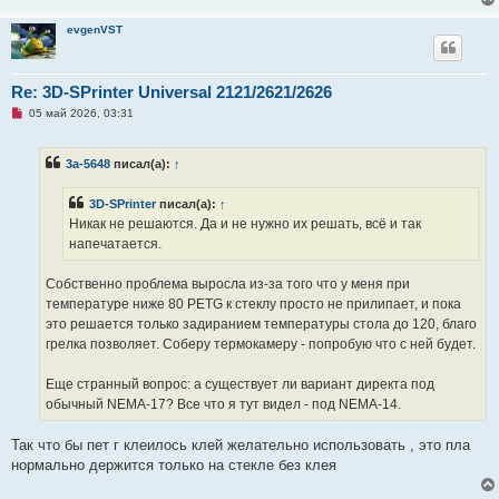
е
evgenVST
Re: 3D-SPrinter Universal 2121/2621/2626
Н
05 май 2026, 03:31
е
п
р
3a-5648
писал(а):
↑
о
ч
и
3D-SPrinter
писал(а):
↑
т
а
Никак не решаются. Да и не нужно их решать, всё и так
н
напечатается.
н
о
е
Собственно проблема выросла из-за того что у меня при
с
о
температуре ниже 80 PETG к стеклу просто не прилипает, и пока
о
это решается только задиранием температуры стола до 120, благо
б
щ
грелка позволяет. Соберу термокамеру - попробую что с ней будет.
е
н
и
Еще странный вопрос: а существует ли вариант директа под
е
обычный NEMA-17? Все что я тут видел - под NEMA-14.
Так что бы пет г клеилось клей желательно использовать , это пла
нормально держится только на стекле без клея