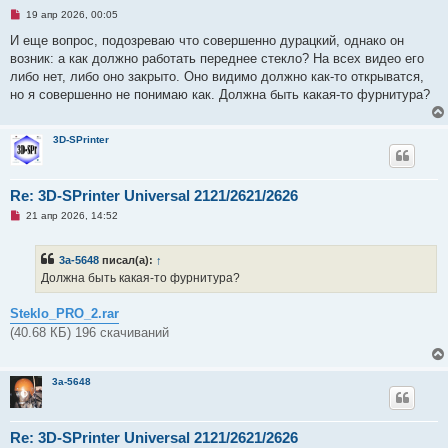
Н
19 апр 2026, 00:05
е
п
И еще вопрос, подозреваю что совершенно дурацкий, однако он
р
возник: а как должно работать переднее стекло? На всех видео его
о
ч
либо нет, либо оно закрыто. Оно видимо должно как-то открыватся,
и
но я совершенно не понимаю как. Должна быть какая-то фурнитура?
т
а
н
н
3D-SPrinter
о
е
с
о
Re: 3D-SPrinter Universal 2121/2621/2626
о
б
Н
21 апр 2026, 14:52
щ
е
е
п
н
р
и
3a-5648
писал(а):
↑
о
е
ч
Должна быть какая-то фурнитура?
и
т
а
Steklo_PRO_2.rar
н
(40.68 КБ) 196 скачиваний
н
о
е
с
3a-5648
о
о
б
щ
е
Re: 3D-SPrinter Universal 2121/2621/2626
н