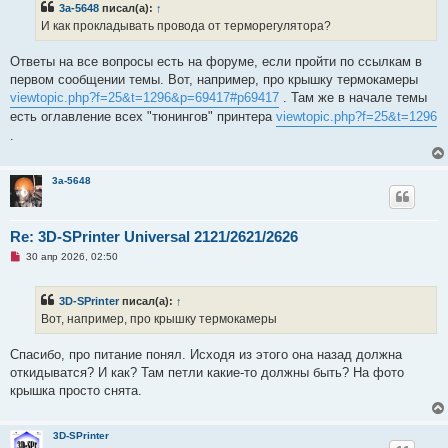
3a-5648
писал(а):
↑
н
о
и
ч
И как прокладывать провода от терморегулятора?
е
и
т
а
Ответы на все вопросы есть на форуме, если пройти по ссылкам в
н
первом сообщении темы. Вот, например, про крышку термокамеры
н
о
viewtopic.php?f=25&t=1296&p=69417#p69417
. Там же в начале темы
е
есть оглавление всех "тюнингов" принтера
viewtopic.php?f=25&t=1296
с
о
.
о
б
щ
е
3a-5648
н
и
е
Re: 3D-SPrinter Universal 2121/2621/2626
Н
30 апр 2026, 02:50
е
п
р
3D-SPrinter
писал(а):
↑
о
ч
Вот, например, про крышку термокамеры
и
т
а
Спасибо, про питание понял. Исходя из этого она назад должна
н
откидыватся? И как? Там петли какие-то должны быть? На фото
н
о
крышка просто снята.
е
с
о
о
3D-SPrinter
б