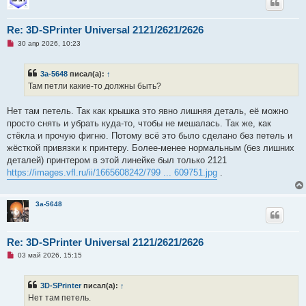
щ
е
н
Re: 3D-SPrinter Universal 2121/2621/2626
и
е
Н
30 апр 2026, 10:23
е
п
р
3a-5648
писал(а):
↑
о
ч
Там петли какие-то должны быть?
и
т
а
Нет там петель. Так как крышка это явно лишняя деталь, её можно
н
просто снять и убрать куда-то, чтобы не мешалась. Так же, как
н
о
стёкла и прочую фигню. Потому всё это было сделано без петель и
е
жёсткой привязки к принтеру. Более-менее нормальным (без лишних
с
о
деталей) принтером в этой линейке был только 2121
о
https://images.vfl.ru/ii/1665608242/799 ... 609751.jpg
.
б
щ
е
н
3a-5648
и
е
Re: 3D-SPrinter Universal 2121/2621/2626
Н
03 май 2026, 15:15
е
п
р
3D-SPrinter
писал(а):
↑
о
ч
Нет там петель.
и