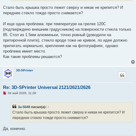
т
а
Стало быть крышка просто лежит сверху и никак не крепится? И
н
переднее стекло тожде просто снимается?
н
о
е
И еще одна проблема: при температуре на грелке 120С
с
о
(подтверждено внешним градусником) на поверхности стекла только
о
85. Стол из 1.5мм алюминьки, точно ровный (доводили на
б
щ
притирочной плите), стекло вроде тоже не кривое, по идее должно
е
прилегать нормально, крепления как на фотографиях, однако
н
и
проблема имеет место.
е
Как такие проблемы решаются?
3D-SPrinter
Re: 3D-SPrinter Universal 2121/2621/2626
Н
04 май 2026, 11:28
е
п
р
3a-5648
писал(а):
↑
о
ч
Стало быть крышка просто лежит сверху и никак не крепится? И
и
переднее стекло тожде просто снимается?
т
а
н
Да, конечно.
н
о