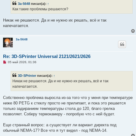
е
3a-5648
писал(а):
↑
с
о
Как такие проблемы решаются?
о
б
щ
Никак не решаются. Да и не нужно их решать, всё и так
е
напечатается.
н
и
е
3a-5648
Re: 3D-SPrinter Universal 2121/2621/2626
Н
05 май 2026, 01:36
е
п
р
3D-SPrinter
писал(а):
↑
о
ч
Никак не решаются. Да и не нужно их решать, всё и так
и
напечатается.
т
а
н
Собственно проблема выросла из-за того что у меня при температуре
н
о
ниже 80 PETG к стеклу просто не прилипает, и пока это решается
е
только задиранием температуры стола до 120, благо грелка
с
о
позволяет. Соберу термокамеру - попробую что с ней будет.
о
б
щ
Еще странный вопрос: а существует ли вариант директа под
е
обычный NEMA-17? Все что я тут видел - под NEMA-14.
н
и