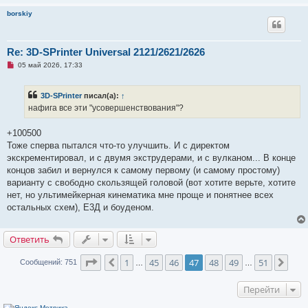
н
и
borskiy
е
Re: 3D-SPrinter Universal 2121/2621/2626
Н
05 май 2026, 17:33
е
п
р
3D-SPrinter
писал(а):
↑
о
ч
нафига все эти "усовершенствования"?
и
т
а
+100500
н
Тоже сперва пытался что-то улучшить. И с директом
н
о
экскрементировал, и с двумя экструдерами, и с вулканом... В конце
е
концов забил и вернулся к самому первому (и самому простому)
с
о
варианту с свободно скользящей головой (вот хотите верьте, хотите
о
нет, но ультимейкерная кинематика мне проще и понятнее всех
б
щ
остальных схем), Е3Д и боуденом.
е
н
и
Ответить
е
Страница
47
из
51
1
45
46
47
48
49
51
Пред.
След
Сообщений: 751
…
…
Перейти