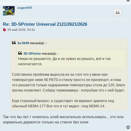
е
evgenVST
Re: 3D-SPrinter Universal 2121/2621/2626
Н
05 май 2026, 03:31
е
п
р
3a-5648
писал(а):
↑
о
ч
и
3D-SPrinter
писал(а):
↑
т
а
Никак не решаются. Да и не нужно их решать, всё и так
н
напечатается.
н
о
е
Собственно проблема выросла из-за того что у меня при
с
о
температуре ниже 80 PETG к стеклу просто не прилипает, и пока
о
это решается только задиранием температуры стола до 120, благо
б
щ
грелка позволяет. Соберу термокамеру - попробую что с ней будет.
е
н
и
Еще странный вопрос: а существует ли вариант директа под
е
обычный NEMA-17? Все что я тут видел - под NEMA-14.
Так что бы пет г клеилось клей желательно использовать , это пла
нормально держится только на стекле без клея