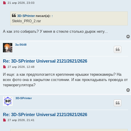
и
Н
21 апр 2026, 23:03
е
е
п
р
3D-SPrinter
писал(а):
↑
о
ч
Steklo_PRO_2.rar
и
т
а
А как это собирать? У меня в стекле столько дырок нету...
н
н
о
е
3a-5648
с
о
о
б
Re: 3D-SPrinter Universal 2121/2621/2626
щ
е
Н
27 апр 2026, 12:48
н
е
и
п
И еще: а как предпологается крепление крышки термокамеры? На
е
р
всех фото она в закрытом состоянии. И как прокладывать провода от
о
ч
терморегулятора?
и
т
а
н
3D-SPrinter
н
о
е
с
Re: 3D-SPrinter Universal 2121/2621/2626
о
о
Н
27 апр 2026, 21:41
б
е
щ
п
е
р