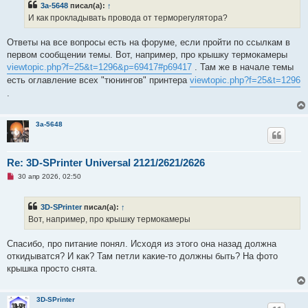
3a-5648
писал(а):
↑
н
о
и
ч
И как прокладывать провода от терморегулятора?
е
и
т
а
Ответы на все вопросы есть на форуме, если пройти по ссылкам в
н
первом сообщении темы. Вот, например, про крышку термокамеры
н
о
viewtopic.php?f=25&t=1296&p=69417#p69417
. Там же в начале темы
е
есть оглавление всех "тюнингов" принтера
viewtopic.php?f=25&t=1296
с
о
.
о
б
щ
е
3a-5648
н
и
е
Re: 3D-SPrinter Universal 2121/2621/2626
Н
30 апр 2026, 02:50
е
п
р
3D-SPrinter
писал(а):
↑
о
ч
Вот, например, про крышку термокамеры
и
т
а
Спасибо, про питание понял. Исходя из этого она назад должна
н
откидыватся? И как? Там петли какие-то должны быть? На фото
н
о
крышка просто снята.
е
с
о
о
3D-SPrinter
б