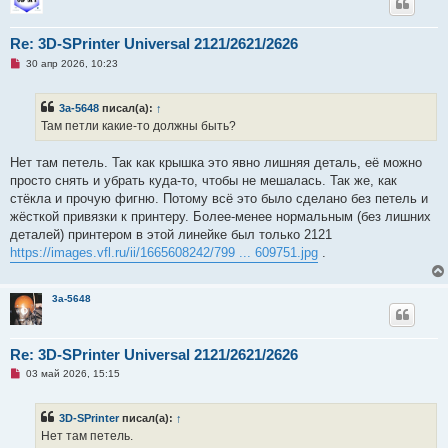
щ
е
н
Re: 3D-SPrinter Universal 2121/2621/2626
и
е
Н
30 апр 2026, 10:23
е
п
р
3a-5648
писал(а):
↑
о
ч
Там петли какие-то должны быть?
и
т
а
Нет там петель. Так как крышка это явно лишняя деталь, её можно
н
просто снять и убрать куда-то, чтобы не мешалась. Так же, как
н
о
стёкла и прочую фигню. Потому всё это было сделано без петель и
е
жёсткой привязки к принтеру. Более-менее нормальным (без лишних
с
о
деталей) принтером в этой линейке был только 2121
о
https://images.vfl.ru/ii/1665608242/799 ... 609751.jpg
.
б
щ
е
н
3a-5648
и
е
Re: 3D-SPrinter Universal 2121/2621/2626
Н
03 май 2026, 15:15
е
п
р
3D-SPrinter
писал(а):
↑
о
ч
Нет там петель.
и