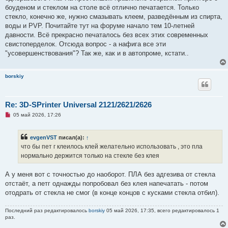
о
боуденом и стеклом на столе всё отлично печатается. Только
о
стекло, конечно же, нужно смазывать клеем, разведённым из спирта,
б
щ
воды и PVP. Почитайте тут на форуме начало тем 10-летней
е
давности. Всё прекрасно печаталось без всех этих современных
н
и
свистоперделок. Отсюда вопрос - а нафига все эти
е
"усовершенствования"? Так же, как и в автопроме, кстати..
borskiy
Re: 3D-SPrinter Universal 2121/2621/2626
Н
05 май 2026, 17:26
е
п
р
evgenVST
писал(а):
↑
о
ч
что бы пет г клеилось клей желательно использовать , это пла
и
нормально держится только на стекле без клея
т
а
н
А у меня вот с точностью до наоборот. ПЛА без адгезива от стекла
н
о
отстаёт, а петг однажды попробовал без клея напечатать - потом
е
отодрать от стекла не смог (в конце концов с кусками стекла отбил).
с
о
о
Последний раз редактировалось
borskiy
05 май 2026, 17:35, всего редактировалось 1
б
раз.
щ
е