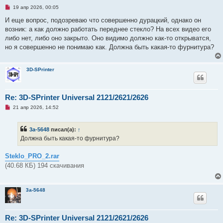
Н
19 апр 2026, 00:05
е
п
И еще вопрос, подозреваю что совершенно дурацкий, однако он
р
возник: а как должно работать переднее стекло? На всех видео его
о
ч
либо нет, либо оно закрыто. Оно видимо должно как-то открыватся,
и
но я совершенно не понимаю как. Должна быть какая-то фурнитура?
т
а
н
н
3D-SPrinter
о
е
с
о
Re: 3D-SPrinter Universal 2121/2621/2626
о
б
Н
21 апр 2026, 14:52
щ
е
е
п
н
р
и
3a-5648
писал(а):
↑
о
е
ч
Должна быть какая-то фурнитура?
и
т
а
Steklo_PRO_2.rar
н
(40.68 КБ) 194 скачивания
н
о
е
с
3a-5648
о
о
б
щ
е
Re: 3D-SPrinter Universal 2121/2621/2626
н