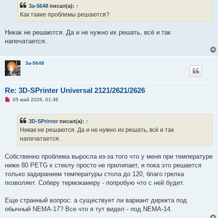
е
3a-5648
писал(а):
↑
с
о
Как такие проблемы решаются?
о
б
щ
Никак не решаются. Да и не нужно их решать, всё и так
е
напечатается.
н
и
е
3a-5648
Re: 3D-SPrinter Universal 2121/2621/2626
Н
05 май 2026, 01:36
е
п
р
3D-SPrinter
писал(а):
↑
о
ч
Никак не решаются. Да и не нужно их решать, всё и так
и
напечатается.
т
а
н
Собственно проблема выросла из-за того что у меня при температуре
н
о
ниже 80 PETG к стеклу просто не прилипает, и пока это решается
е
только задиранием температуры стола до 120, благо грелка
с
о
позволяет. Соберу термокамеру - попробую что с ней будет.
о
б
щ
Еще странный вопрос: а существует ли вариант директа под
е
обычный NEMA-17? Все что я тут видел - под NEMA-14.
н
и