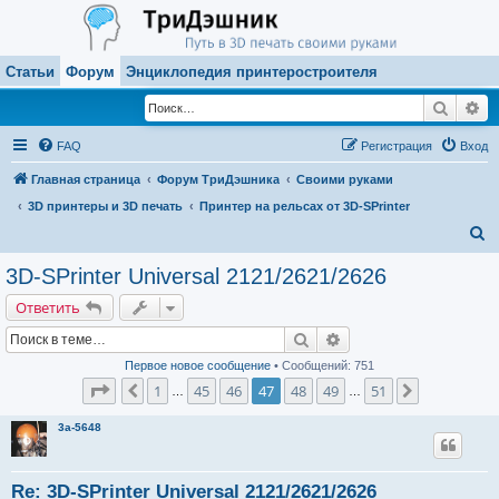
Статьи
Форум
Энциклопедия принтеростроителя
Поиск
Ра
FAQ
Регистрация
Вход
Главная страница
Форум ТриДэшника
Своими руками
3D принтеры и 3D печать
Принтер на рельсах от 3D-SPrinter
П
о
3D-SPrinter Universal 2121/2621/2626
и
Ответить
с
Поиск
Расширенный поиск
к
Первое новое сообщение
• Сообщений: 751
Страница
47
из
51
1
45
46
47
48
49
51
Пред.
След.
…
…
3a-5648
Re: 3D-SPrinter Universal 2121/2621/2626