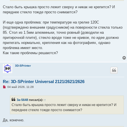
т
а
Стало быть крышка просто лежит сверху и никак не крепится? И
н
переднее стекло тожде просто снимается?
н
о
е
И еще одна проблема: при температуре на грелке 120С
с
о
(подтверждено внешним градусником) на поверхности стекла только
о
85. Стол из 1.5мм алюминьки, точно ровный (доводили на
б
щ
притирочной плите), стекло вроде тоже не кривое, по идее должно
е
прилегать нормально, крепления как на фотографиях, однако
н
и
проблема имеет место.
е
Как такие проблемы решаются?
3D-SPrinter
Re: 3D-SPrinter Universal 2121/2621/2626
Н
04 май 2026, 11:28
е
п
р
3a-5648
писал(а):
↑
о
ч
Стало быть крышка просто лежит сверху и никак не крепится? И
и
переднее стекло тожде просто снимается?
т
а
н
Да, конечно.
н
о