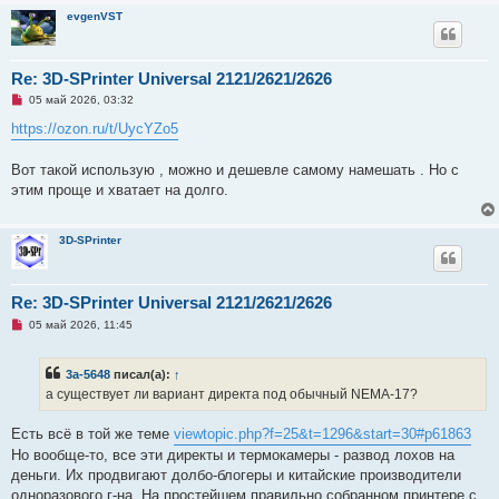
evgenVST
Re: 3D-SPrinter Universal 2121/2621/2626
Н
05 май 2026, 03:32
е
п
https://ozon.ru/t/UycYZo5
р
о
ч
Вот такой использую , можно и дешевле самому намешать . Но с
и
этим проще и хватает на долго.
т
а
н
н
3D-SPrinter
о
е
с
о
Re: 3D-SPrinter Universal 2121/2621/2626
о
б
Н
05 май 2026, 11:45
щ
е
е
п
н
р
и
3a-5648
писал(а):
↑
о
е
ч
а существует ли вариант директа под обычный NEMA-17?
и
т
а
Есть всё в той же теме
viewtopic.php?f=25&t=1296&start=30#p61863
н
Но вообще-то, все эти директы и термокамеры - развод лохов на
н
о
деньги. Их продвигают долбо-блогеры и китайские производители
е
одноразового г-на. На простейшем правильно собранном принтере с
с