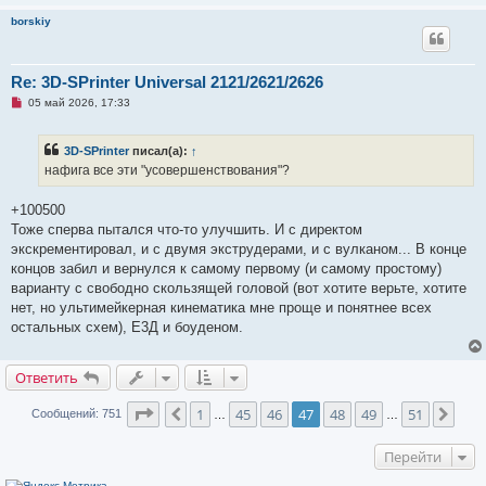
н
и
borskiy
е
Re: 3D-SPrinter Universal 2121/2621/2626
Н
05 май 2026, 17:33
е
п
р
3D-SPrinter
писал(а):
↑
о
ч
нафига все эти "усовершенствования"?
и
т
а
+100500
н
Тоже сперва пытался что-то улучшить. И с директом
н
о
экскрементировал, и с двумя экструдерами, и с вулканом... В конце
е
концов забил и вернулся к самому первому (и самому простому)
с
о
варианту с свободно скользящей головой (вот хотите верьте, хотите
о
нет, но ультимейкерная кинематика мне проще и понятнее всех
б
щ
остальных схем), Е3Д и боуденом.
е
н
и
Ответить
е
Страница
47
из
51
1
45
46
47
48
49
51
Пред.
След
Сообщений: 751
…
…
Перейти