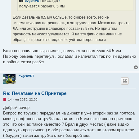
evgenVST
писал(а):
↑
т
а
получается разбег 0.5 мм
н
н
о
Если деталь на 0.5 мм больше, то скорее всего, это не
е
кинематическая погрешность, а экструзионная. Можно настроить
с
о
ЛА, или экструзию в слайсере поставить 98%. Но при этом
о
прочность межслоя ухудшается. Я на эту фигню внимания не
б
щ
обращаю, просто всё моделю с учётом погрешности.
е
н
и
Блин неправильно выразился , получается овал 55на 54.5 мм
е
По ходу ремень перетянул , ослабил и напечатал так почти идеально
в районе сотки разбег
evgenVST
Re: Печатаем на СПринтере
Н
14 июн 2025, 22:05
е
п
Добрый вечер.
р
Вопрос по трубке : переделал на директ и уже второй раз за полтора
о
ч
месяца тефлоновая трубка плавится на 5 мм выше сопла примерно ,
и
это что сейчас такое качество ? Брал в двух местах ( даже видно
т
а
одна чуть прозрачнее ) и обе расплавились хотя на втором принтере
н
( боуден ) такая же трубка стоит без проблем.
н