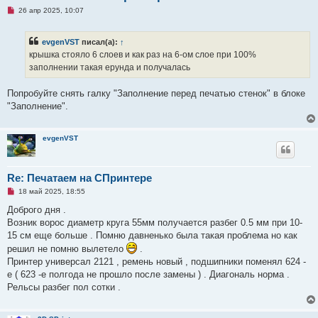
Н
26 апр 2025, 10:07
е
п
р
evgenVST
писал(а):
↑
о
ч
крышка стояло 6 слоев и как раз на 6-ом слое при 100%
и
заполнении такая ерунда и получалась
т
а
н
Попробуйте снять галку "Заполнение перед печатью стенок" в блоке
н
о
"Заполнение".
е
с
о
о
evgenVST
б
щ
е
н
Re: Печатаем на СПринтере
и
е
Н
18 май 2025, 18:55
е
п
Доброго дня .
р
Возник ворос диаметр круга 55мм получается разбег 0.5 мм при 10-
о
ч
15 см еще больше . Помню давненько была такая проблема но как
и
решил не помню вылетело
.
т
а
Принтер универсал 2121 , ремень новый , подшипники поменял 624 -
н
е ( 623 -е полгода не прошло после замены ) . Диагональ норма .
н
о
Рельсы разбег пол сотки .
е
с
о