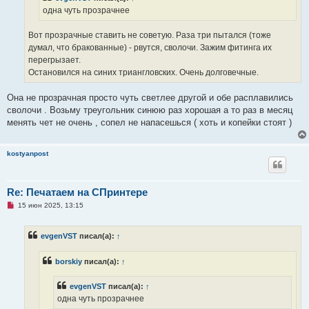
а
одна чуть прозрачнее
н
н
о
Вот прозрачные ставить не советую. Раза три пытался (тоже
е
думал, что бракованные) - рвутся, сволочи. Зажим фитинга их
с
о
перегрызает.
о
Остановился на синих триангловских. Очень долговечные.
б
щ
е
Она не прозрачная просто чуть светлее другой и обе расплавились
н
и
сволочи . Возьму треугольник синюю раз хорошая а то раз в месяц
е
менять чет не очень , сопел не напасешься ( хоть и копейки стоят )
kostyanpost
Re: Печатаем на СПринтере
Н
15 июн 2025, 13:15
е
п
р
evgenVST
писал(а):
↑
о
ч
и
borskiy
писал(а):
↑
т
а
н
evgenVST
писал(а):
↑
н
о
одна чуть прозрачнее
е