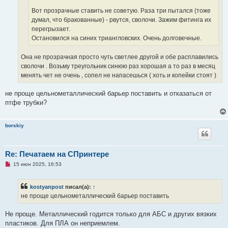
с
о
Вот прозрачные ставить не советую. Раза три пытался (тоже
о
думал, что бракованные) - рвутся, сволочи. Зажим фитинга их
б
щ
перегрызает.
е
Остановился на синих триангловских. Очень долговечные.
н
и
е
Она не прозрачная просто чуть светлее другой и обе расплавились
сволочи . Возьму треугольник синюю раз хорошая а то раз в месяц
менять чет не очень , сопел не напасешься ( хоть и копейки стоят )
не проще цельнометаллический барьер поставить и отказаться от
птфе трубки?
borskiy
Re: Печатаем на СПринтере
Н
15 июн 2025, 16:53
е
п
р
kostyanpost
писал(а):
↑
о
ч
не проще цельнометаллический барьер поставить
и
т
а
Не проще. Металлический годится только для АБС и других вязких
н
пластиков. Для ПЛА он неприемлем.
н