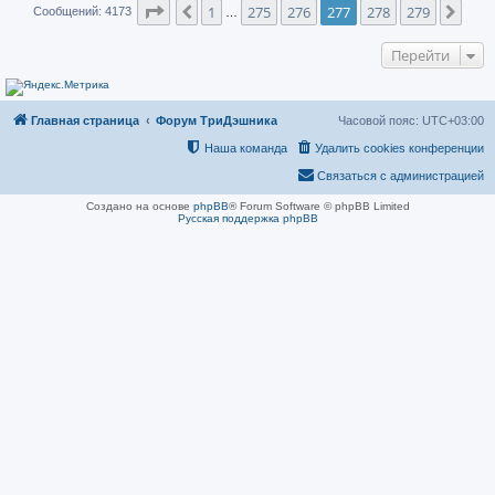
Страница
277
из
279
1
275
276
277
278
279
Пред.
След
Сообщений: 4173
…
Перейти
Главная страница
Форум ТриДэшника
Часовой пояс:
UTC+03:00
Наша команда
Удалить cookies конференции
Связаться с администрацией
Создано на основе
phpBB
® Forum Software © phpBB Limited
Русская поддержка phpBB