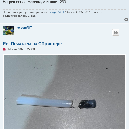
о
Нагрев сопла максимум бывает 230
е
с
о
Последний раз редактировалось
evgenVST
14 июн 2025, 22:10, всего
о
редактировалось 1 раз.
б
щ
е
evgenVST
н
и
е
Re: Печатаем на СПринтере
Н
14 июн 2025, 22:08
е
п
р
о
ч
и
т
а
н
н
о
е
с
о
о
б
щ
е
н
и
е