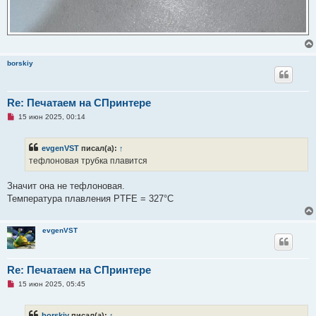
borskiy
Re: Печатаем на СПринтере
Н
15 июн 2025, 00:14
е
п
р
evgenVST
писал(а):
↑
о
ч
тефлоновая трубка плавится
и
т
а
Значит она не тефлоновая.
н
Температура плавления PTFE = 327°С
н
о
е
с
evgenVST
о
о
б
щ
Re: Печатаем на СПринтере
е
н
Н
15 июн 2025, 05:45
и
е
е
п
р
borskiy
писал(а):
↑