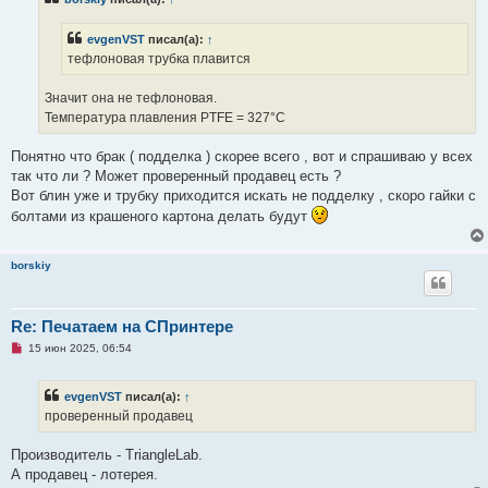
о
ч
и
evgenVST
писал(а):
↑
т
а
тефлоновая трубка плавится
н
н
о
Значит она не тефлоновая.
е
Температура плавления PTFE = 327°С
с
о
о
Понятно что брак ( подделка ) скорее всего , вот и спрашиваю у всех
б
щ
так что ли ? Может проверенный продавец есть ?
е
Вот блин уже и трубку приходится искать не подделку , скоро гайки с
н
и
болтами из крашеного картона делать будут
е
borskiy
Re: Печатаем на СПринтере
Н
15 июн 2025, 06:54
е
п
р
evgenVST
писал(а):
↑
о
ч
проверенный продавец
и
т
а
Производитель - TriangleLab.
н
А продавец - лотерея.
н