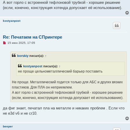
о
А вот горло с встроенной тефлоновой трубкой - хорошее решение
е
(если, конечно, конструкция хотенда допускает её использование).
с
о
о
б
kostyanpost
щ
е
н
и
Re: Печатаем на СПринтере
е
Н
15 июн 2025, 17:05
е
п
р
borskiy
писал(а):
↑
о
ч
и
kostyanpost
писал(а):
↑
т
а
не проще цельнометаллический барьер поставить
н
н
о
Не проще. Металлический годится только для АБС и других вязких
е
пластиков. Для ПЛА он неприемлем.
с
о
А вот горло с встроенной тефлоновой трубкой - хорошее решение
о
(если, конечно, конструкция хотенда допускает её использование).
б
щ
е
да фиг знает, печатал пла на металле и никаких проблем . Если что
н
и
не e3d v6 и не cr10.
е
beeper