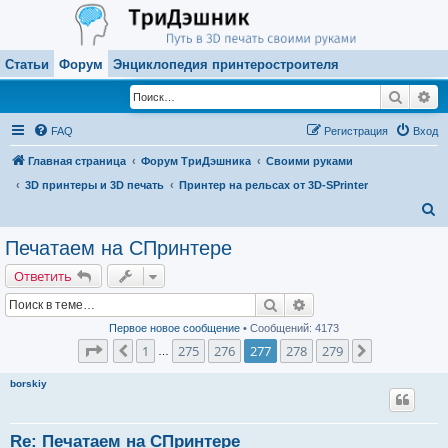
Статьи
Форум
Энциклопедия принтеростроителя
Поиск
Ра
FAQ
Регистрация
Вход
Главная страница
Форум ТриДэшника
Своими руками
3D принтеры и 3D печать
Принтер на рельсах от 3D-SPrinter
П
о
Печатаем на СПринтере
и
Ответить
с
Поиск
Расширенный поиск
к
Первое новое сообщение
• Сообщений: 4173
Страница
277
из
279
1
275
276
277
278
279
Пред.
След.
…
borskiy
Re: Печатаем на СПринтере