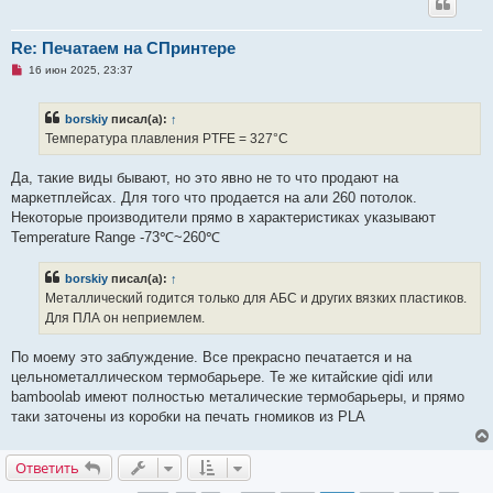
Re: Печатаем на СПринтере
Н
16 июн 2025, 23:37
е
п
р
borskiy
писал(а):
↑
о
ч
Температура плавления PTFE = 327°С
и
т
а
Да, такие виды бывают, но это явно не то что продают на
н
маркетплейсах. Для того что продается на али 260 потолок.
н
о
Некоторые производители прямо в характеристиках указывают
е
Temperature Range -73℃~260℃
с
о
о
borskiy
писал(а):
↑
б
щ
Металлический годится только для АБС и других вязких пластиков.
е
Для ПЛА он неприемлем.
н
и
е
По моему это заблуждение. Все прекрасно печатается и на
цельнометаллическом термобарьере. Те же китайские qidi или
bamboolab имеют полностью металические термобарьеры, и прямо
таки заточены из коробки на печать гномиков из PLA
Ответить