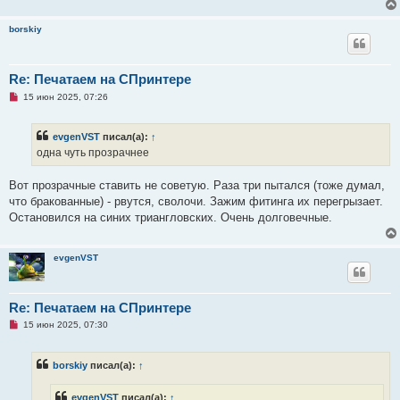
о
е
с
borskiy
о
о
б
щ
Re: Печатаем на СПринтере
е
н
Н
15 июн 2025, 07:26
и
е
е
п
р
evgenVST
писал(а):
↑
о
ч
одна чуть прозрачнее
и
т
а
Вот прозрачные ставить не советую. Раза три пытался (тоже думал,
н
что бракованные) - рвутся, сволочи. Зажим фитинга их перегрызает.
н
о
Остановился на синих триангловских. Очень долговечные.
е
с
о
о
evgenVST
б
щ
е
н
Re: Печатаем на СПринтере
и
е
Н
15 июн 2025, 07:30
е
п
р
borskiy
писал(а):
↑
о
ч
и
evgenVST
писал(а):
↑
т