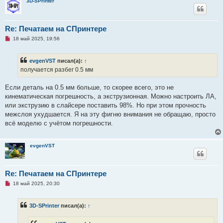
о
3D-SPrinter
б
щ
е
н
Re: Печатаем на СПринтере
и
е
Н
18 май 2025, 19:56
е
п
р
evgenVST
писал(а):
↑
о
ч
получается разбег 0.5 мм
и
т
а
Если деталь на 0.5 мм больше, то скорее всего, это не
н
кинематическая погрешность, а экструзионная. Можно настроить ЛА,
н
о
или экструзию в слайсере поставить 98%. Но при этом прочность
е
межслоя ухудшается. Я на эту фигню внимания не обращаю, просто
с
о
всё моделю с учётом погрешности.
о
б
щ
е
evgenVST
н
и
е
Re: Печатаем на СПринтере
Н
18 май 2025, 20:30
е
п
р
3D-SPrinter
писал(а):
↑
о
ч
и