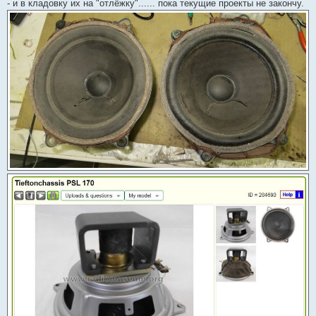
- и в кладовку их на "отлёжку"...... пока текущие проекты не закончу.