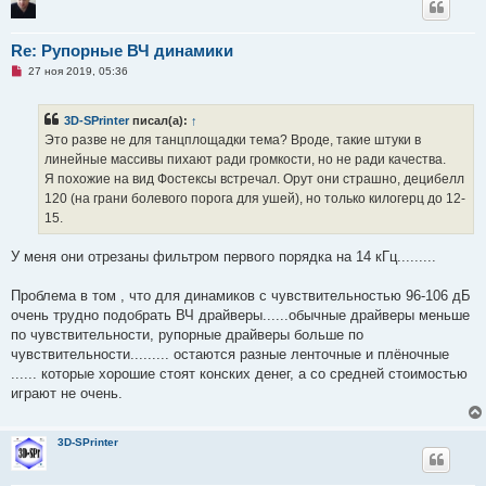
Re: Рупорные ВЧ динамики
Н
27 ноя 2019, 05:36
е
п
р
3D-SPrinter
писал(а):
↑
о
ч
Это разве не для танцплощадки тема? Вроде, такие штуки в
и
линейные массивы пихают ради громкости, но не ради качества.
т
а
Я похожие на вид Фостексы встречал. Орут они страшно, децибелл
н
120 (на грани болевого порога для ушей), но только килогерц до 12-
н
о
15.
е
с
о
У меня они отрезаны фильтром первого порядка на 14 кГц.........
о
б
щ
Проблема в том , что для динамиков с чувствительностью 96-106 дБ
е
очень трудно подобрать ВЧ драйверы......обычные драйверы меньше
н
и
по чувствительности, рупорные драйверы больше по
е
чувствительности......... остаются разные ленточные и плёночные
...... которые хорошие стоят конских денег, а со средней стоимостью
играют не очень.
3D-SPrinter