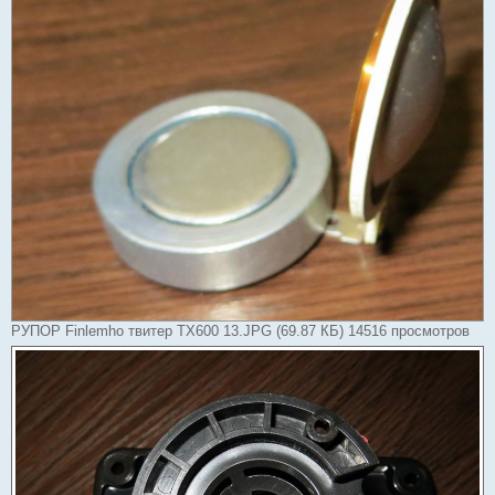
РУПОР Finlemho твитер TX600 13.JPG (69.87 КБ) 14516 просмотров