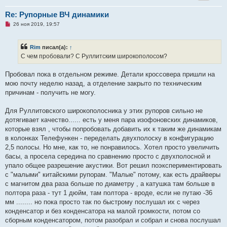
о
е
Re: Рупорные ВЧ динамики
с
Н
о
26 ноя 2019, 19:57
е
о
п
б
р
щ
Rim
писал(а):
↑
о
е
ч
н
С чем пробовали? С Руллитским широкополосом?
и
и
т
е
а
Пробовал пока в отдельном режиме. Детали кроссовера пришли на
н
мою почту неделю назад, а отделение закрыто по техническим
н
о
причинам - получить не могу.
е
с
о
Для Руллитовского широкополосника у этих рупоров сильно не
о
дотягивает качество...... есть у меня пара изофоновских динамиков,
б
щ
которые взял , чтобы попробовать добавить их к таким же динамикам
е
в колонках Телефункен - переделать двухполоску в конфигурацию
н
и
2,5 полосы. Но мне, как то, не понравилось. Хотел просто увеличить
е
басы, а просела середина по сравнению просто с двухполосной и
упало общее разрешение акустики. Вот решил поэкспериментировать
с "малыми" китайскими рупорам. "Малые" потому, как есть драйверы
с магнитом два раза больше по диаметру , а катушка там больше в
полтора раза - тут 1 дюйм, там полтора - вроде, если не путаю -36
мм ........ но пока просто так по быстрому послушал их с через
конденсатор и без конденсатора на малой громкости, потом со
сборным конденсатором, потом разобрал и собрал и снова послушал