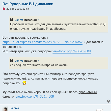
Re: Рупорные ВЧ динамики
Н
27 ноя 2019, 22:54
е
п
р
Lenivo
писал(а):
↑
о
ч
Проблема в том , что для динамиков с чувствительностью 96-106 дБ
и
очень трудно подобрать ВЧ драйверы....
т
а
н
Вот эти довольно громко орут
н
о
https://ru.aliexpress.com/item/32809788 ... 9a99207a52
и достаточно
е
качественно.
с
о
И фильтр для них уже подобран
viewtopic.php?f=30&t=880
.
о
б
щ
Lenivo
писал(а):
↑
е
со средней стоимостью играют не очень.
н
и
е
Это потому что они грамотный фильтр 4-го порядка требуют
(категорически), а их пытаются первым порядком через кондёр
подключать.
Фунтики тоже очень хороши за свои деньги через
правильный
фильтр.
viewtopic.php?f=30&t=908
Lenivo