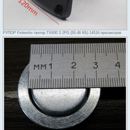
РУПОР Finlemho твитер TX600 3.JPG (55.46 КБ) 14516 просмотров