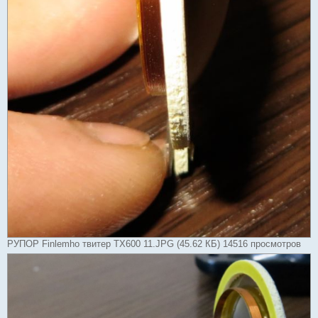
РУПОР Finlemho твитер TX600 11.JPG (45.62 КБ) 14516 просмотров