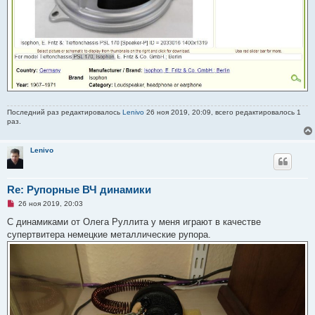
Последний раз редактировалось
Lenivo
26 ноя 2019, 20:09, всего редактировалось 1
раз.
Lenivo
Re: Рупорные ВЧ динамики
Н
26 ноя 2019, 20:03
е
п
С динамиками от Олега Руллита у меня играют в качестве
р
супертвитера немецкие металлические рупора.
о
ч
и
т
а
н
н
о
е
с