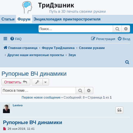
Статьи
Форум
Энциклопедия принтеростроителя
Поиск
Ра
FAQ
Регистрация
Вход
Главная страница
Форум ТриДэшника
Своими руками
Другие наши интересные проекты
Звук
П
о
Рупорные ВЧ динамики
и
Ответить
с
Поиск
Расширенный поиск
к
Первое новое сообщение
• Сообщений: 8 • Страница
1
из
1
Lenivo
Рупорные ВЧ динамики
Н
26 ноя 2019, 11:41
е