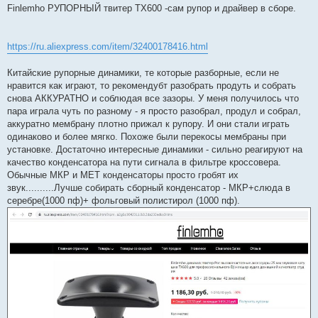
п
Finlemho РУПОРНЫЙ твитер TX600 -сам рупор и драйвер в сборе.
р
о
ч
и
https://ru.aliexpress.com/item/32400178416.html
т
а
н
Китайские рупорные динамики, те которые разборные, если не
н
о
нравится как играют, то рекомендубт разобрать продуть и собрать
е
снова АККУРАТНО и соблюдая все зазоры. У меня получилось что
с
о
пара играла чуть по разному - я просто разобрал, продул и собрал,
о
аккуратно мембрану плотно прижал к рупору. И они стали играть
б
щ
одинаково и более мягко. Похоже были перекосы мембраны при
е
установке. Достаточно интересные динамики - сильно реагируют на
н
и
качество конденсатора на пути сигнала в фильтре кроссовера.
е
Обычные МКР и МЕТ конденсаторы просто гробят их
звук..........Лучше собирать сборный конденсатор - МКР+слюда в
серебре(1000 пф)+ фольговый полистирол (1000 пф).