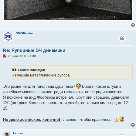
3D-SPrinter
Re: Рупорные ВЧ динамики
Н
26 ноя 2019, 21:38
е
п
р
Lenivo
писал(а):
↑
о
ч
немецкие металлические рупора
и
т
а
Это разве не для танцплощадки тема?
Вроде, такие штуки в
н
линейные массивы пихают ради громкости, но не ради качества.
н
о
Я похожие на вид Фостексы встречал. Орут они страшно, децибелл
е
120 (на грани болевого порога для ушей), но только килогерц до 12-
с
о
15.
о
б
щ
Но дело хозяйское, конечно!
Главное - чтобы нравилось.
е
н
и
е
Lenivo