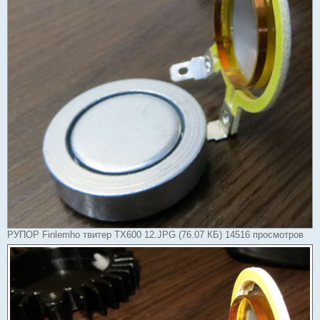
РУПОР Finlemho твитер TX600 12.JPG (76.07 КБ) 14516 просмотров