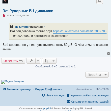
Re: Рупорные ВЧ динамики
Н
29 ноя 2019, 09:54
е
п
р
3D-SPrinter
писал(а):
↑
о
ч
Вот эти довольно громко орут
https://ru.aliexpress.com/item/32809788
и
... 9a99207a52 и достаточно качественно.
т
а
н
Всё хорошо, но у них чувствительность 89 дБ. О чём и было сказано
н
о
выше.
е
с
о
Ответить
о
б
щ
Сообщений: 8 • Страница
1
из
1
е
н
Перейти
и
е
Главная страница
Форум ТриДэшника
Часовой пояс:
UTC+03:00
Наша команда
Удалить cookies конференции
Связаться с администрацией
Создано на основе
phpBB
® Forum Software © phpBB Limited