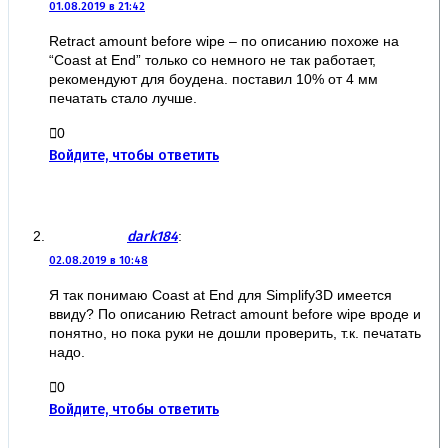
01.08.2019 в 21:42
Retract amount before wipe – по описанию похоже на
“Сoast at End” только со немного не так работает,
рекомендуют для боудена. поставил 10% от 4 мм
печатать стало лучше.
0
Войдите, чтобы ответить
dark184
:
02.08.2019 в 10:48
Я так понимаю Сoast at End для Simplify3D имеется
ввиду? По описанию Retract amount before wipe вроде и
понятно, но пока руки не дошли проверить, т.к. печатать
надо.
0
Войдите, чтобы ответить