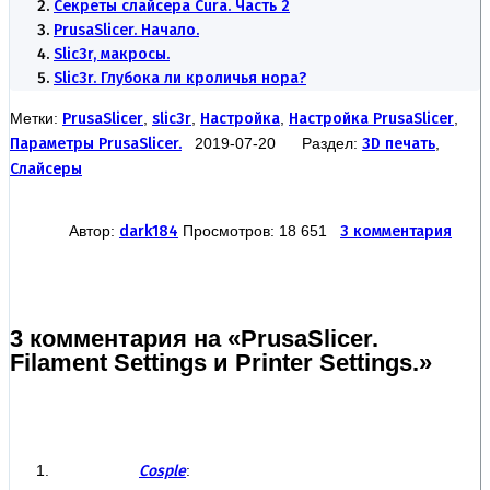
Секреты слайсера Cura. Часть 2
PrusaSlicer. Начало.
Slic3r, макросы.
Slic3r. Глубока ли кроличья нора?
Метки:
PrusaSlicer
,
slic3r
,
Настройка
,
Настройка PrusaSlicer
,
Параметры PrusaSlicer.
2019-07-20 Раздел:
3D печать
,
Слайсеры
Автор:
dark184
Просмотров: 18 651
3 комментария
3 комментария на «PrusaSlicer.
Filament Settings и Printer Settings.»
Cosple
: