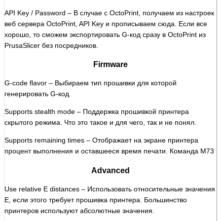
API Key / Password – В случае с OctoPrint, получаем из настроек
веб сервера OctoPrint, API Key и прописываем сюда. Если все
хорошо, то сможем экспортировать G-код сразу в OctoPrint из
PrusaSlicer без посредников.
Firmware
G-code flavor – Выбираем тип прошивки для которой
генерировать G-код.
Supports stealth mode – Поддержка прошивкой принтера
скрытого режима. Что это такое и для чего, так и не понял.
Supports remaining times – Отображает на экране принтера
процент выполнения и оставшееся время печати. Команда М73
Advanced
Use relative E distances – Использовать относительные значения
E, если этого требует прошивка принтера. Большинство
принтеров используют абсолютные значения.