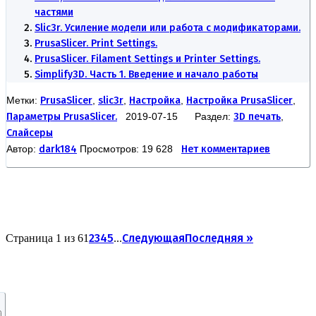
частями
Slic3r. Усиление модели или работа с модификаторами.
PrusaSlicer. Print Settings.
PrusaSlicer. Filament Settings и Printer Settings.
Simplify3D. Часть 1. Введение и начало работы
Метки:
PrusaSlicer
,
slic3r
,
Настройка
,
Настройка PrusaSlicer
,
Параметры PrusaSlicer.
2019-07-15 Раздел:
3D печать
,
Слайсеры
Автор:
dark184
Просмотров: 19 628
Нет комментариев
2
3
4
5
Следующая
Последняя »
Страница 1 из 6
1
...