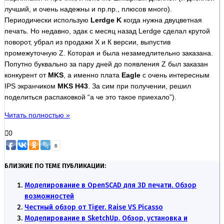
лучший, и очень надежны и пр.пр., плюсов много).
Периодически использую
Lerdge K
когда нужна двуцветная
печать. Но недавно, эдак с месяц назад Lerdge сделал крутой
поворот, убрал из продажи Х и К версии, выпустив
промежуточную Z. Которая и была незамедлительно заказана.
Попутно буквально за пару дней до появления Z был заказан
конкурент от
MKS
, а именно плата
Eagle
с очень интересным
IPS экранчиком
MKS H43
. За сим при получении, решил
поделиться распаковкой “а че это такое приехало”).
Читать полностью »
0
6
БЛИЗКИЕ ПО ТЕМЕ ПУБЛИКАЦИИ:
Моделирование в OpenSCAD для 3D печати. Обзор
возможностей
Честный обзор от Tiger. Raise VS Picasso
Моделирование в SketchUp. Обзор, установка и