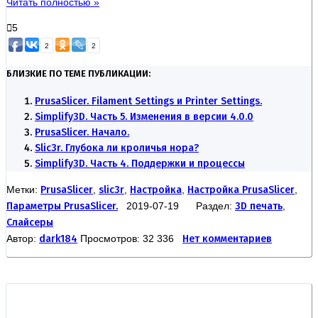
Читать полностью »
5
2
2
БЛИЗКИЕ ПО ТЕМЕ ПУБЛИКАЦИИ:
PrusaSlicer. Filament Settings и Printer Settings.
Simplify3D. Часть 5. Изменения в версии 4.0.0
PrusaSlicer. Начало.
Slic3r. Глубока ли кроличья нора?
Simplify3D. Часть 4. Поддержки и процессы
Метки:
PrusaSlicer
,
slic3r
,
Настройка
,
Настройка PrusaSlicer
,
Параметры PrusaSlicer.
2019-07-19 Раздел:
3D печать
,
Слайсеры
Автор:
dark184
Просмотров: 32 336
Нет комментариев