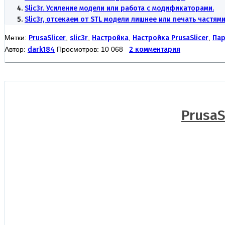
Slic3r. Усиление модели или работа с модификаторами.
Slic3r, отсекаем от STL модели лишнее или печать частям
Метки:
PrusaSlicer
,
slic3r
,
Настройка
,
Настройка PrusaSlicer
,
Пар
Автор:
dark184
Просмотров: 10 068
2 комментария
PrusaS