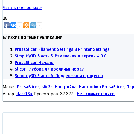
Читать полностью »
5
2
2
БЛИЗКИЕ ПО ТЕМЕ ПУБЛИКАЦИИ:
PrusaSlicer. Filament Settings и Printer Settings.
Simplify3D. Часть 5. Изменения в версии 4.0.0
PrusaSlicer. Начало.
Slic3r. Глубока ли кроличья нора?
Simplify3D. Часть 4. Поддержки и процессы
Метки:
PrusaSlicer
,
slic3r
,
Настройка
,
Настройка PrusaSlicer
,
Пар
Автор:
dark184
Просмотров: 32 327
Нет комментариев