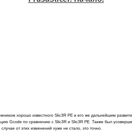
емником хорошо известного Slic3R PE и его же дальнейшим развити
цию Gcode по сравнению с Slic3R и Slic3R PE. Также был усоверше
случае от этих изменений хуже не стало, это точно.