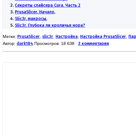
Секреты слайсера Cura. Часть 2
PrusaSlicer. Начало.
Slic3r, макросы.
Slic3r. Глубока ли кроличья нора?
Метки:
PrusaSlicer
,
slic3r
,
Настройка
,
Настройка PrusaSlicer
,
Пар
Автор:
dark184
Просмотров: 18 638
3 комментария