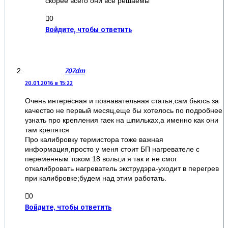
скорее всего они все решаемы
0
Войдите, чтобы ответить
707dm
:
20.01.2016 в 15:22
Очень интересная и познавательная статья,сам бьюсь за
качество не первый месяц,еще бы хотелось по подробнее
узнать про крепления гаек на шпильках,а именно как они
там крепятся
Про калибровку термистора тоже важная
информация,просто у меня стоит БП нагревателе с
переменным током 18 вольт,и я так и не смог
откалибровать нагреватель экструдэра-уходит в перегрев
при калибровке;будем над этим работать.
0
Войдите, чтобы ответить