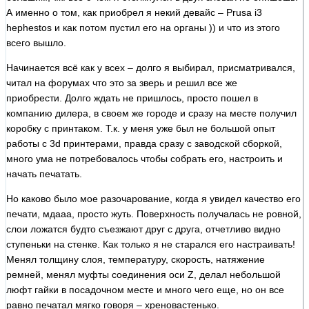
А именно о том, как приобрел я некий девайс – Prusa i3
hephestos и как потом пустил его на органы )) и что из этого
всего вышло.
Начинается всё как у всех – долго я выбирал, присматривался,
читал на форумах что это за зверь и решил все же
приобрести. Долго ждать не пришлось, просто пошел в
компанию дилера, в своем же городе и сразу на месте получил
коробку с принтаком. Т.к. у меня уже был не большой опыт
работы с 3d принтерами, правда сразу с заводской сборкой,
много ума не потребовалось чтобы собрать его, настроить и
начать печатать.
Но каково было мое разочарование, когда я увидел качество его
печати, мдааа, просто жуть. Поверхность получалась не ровной,
слои ложатся будто съезжают друг с друга, отчетливо видно
ступеньки на стенке. Как только я не старался его настраивать!
Менял толщину слоя, температуру, скорость, натяжение
ремней, менял муфты соединения оси Z, делал небольшой
люфт гайки в посадочном месте и много чего еще, но он все
равно печатал мягко говоря – хреновастенько.