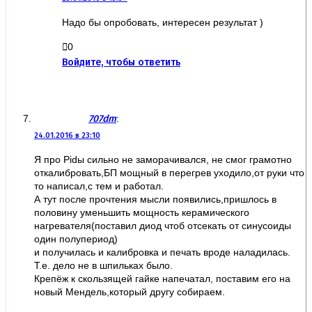
Надо бы опробовать, интересен результат )
0
Войдите, чтобы ответить
707dm
:
24.01.2016 в 23:10
Я про Pidы сильно не заморачивался, не смог грамотно
откалибровать,БП мощный в перегрев уходило,от руки что
то написал,с тем и работал.
А тут после прочтения мысли появились,пришлось в
половину уменьшить мощность керамического
нагревателя(поставил диод чтоб отсекать от синусоиды
один полупериод)
и получилась и калибровка и печать вроде наладилась.
Т.е. дело не в шпильках было.
Крепёж к скользящей гайке напечатал, поставим его на
новый Мендель,который другу собираем.