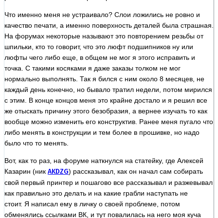
Что именно меня не устраивало? Слои ложились не ровно и
качество печати, а именно поверхность деталей была страшная.
На форумах некоторые называют это повторением резьбы от
шпильки, кто то говорит, что это люфт подшипников ну или
люфты чего либо еще, в общем не мог я этого исправить и
точка. С такими косяками я даже заказы толком не мог
нормально выполнять. Так я бился с ним около 8 месяцев, не
каждый день конечно, но бывало тратил недели, потом мирился
с этим. В конце концов меня это крайне достало и я решил все
же отыскать причину этого безобразия, а вернее изучать то как
вообще можно изменить его конструктив. Ранее меня пугало что
либо менять в конструкции и тем более в прошивке, но надо
было что то менять.
Вот, как то раз, на форуме наткнулся на статейку, где Алексей
Казарин (ник
AKDZG
) рассказывал, как он начал сам собирать
свой первый принтер и пошагово все рассказывал и разжевывал
как правильно это делать и на какие грабли наступать не
стоит. Я написал ему в личку о своей проблеме, потом
обменялись ссылками ВК, и тут повалилась на него моя куча