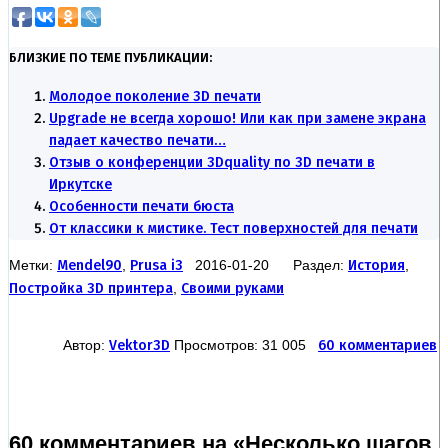
БЛИЗКИЕ ПО ТЕМЕ ПУБЛИКАЦИИ:
Молодое поколение 3D печати
Upgrade не всегда хорошо! Или как при замене экрана
падает качество печати…
Отзыв о конференции 3Dquality по 3D печати в
Иркутске
Особенности печати бюста
От классики к мистике. Тест поверхностей для печати
Метки:
Mendel90
,
Prusa i3
2016-01-20 Раздел:
История
,
Постройка 3D принтера
,
Своими руками
Автор:
Vektor3D
Просмотров: 31 005
60 комментариев
60 комментариев на «Несколько шагов