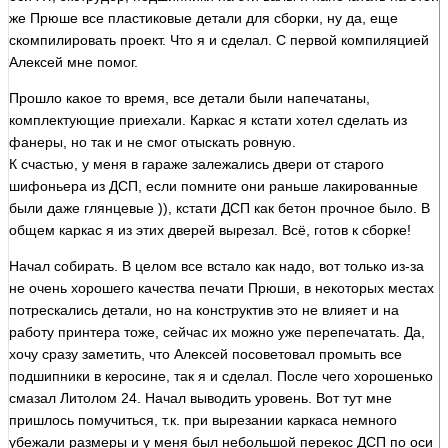
же Прюше все пластиковые детали для сборки, ну да, еще
скомпилировать проект. Что я и сделал. С первой компиляцией
Алексей мне помог.
Прошло какое то время, все детали были напечатаны,
комплектующие приехали. Каркас я кстати хотел сделать из
фанеры, но так и не смог отыскать ровную.
К счастью, у меня в гараже залежались двери от старого
шифоньера из ДСП, если помните они раньше лакированные
были даже глянцевые )), кстати ДСП как бетон прочное было. В
общем каркас я из этих дверей вырезал. Всё, готов к сборке!
Начал собирать. В целом все встало как надо, вот только из-за
не очень хорошего качества печати Прюши, в некоторых местах
потрескались детали, но на конструктив это не влияет и на
работу принтера тоже, сейчас их можно уже перепечатать. Да,
хочу сразу заметить, что Алексей посоветовал промыть все
подшипники в керосине, так я и сделал. После чего хорошенько
смазал Литолом 24. Начал выводить уровень. Вот тут мне
пришлось помучиться, т.к. при вырезании каркаса немного
убежали размеры и у меня был небольшой перекос ДСП по оси