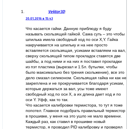
Vektor3D
:
20.01.2016 в 15:43
Что касается гайки. Данную приблюду я буду
называть скользящей гайкой. Сама суть – это чтобы
шпилька имела свободный ход по оси X,Y. Гайка
накручивается на шпильку и на нее просто
вставляется скользящая, усиками вставляем на вал,
сверху скользящей типом прокладок ставятся две
шайбы, а под ними и на них я поставил прокладки
из пэт пластика (вырезал и 1.5л. бутылки, чтобы
было максимально без трения скольжение), все это
дело смазал силиконом. Скользящая гайка ни как не
закреплена и не прокручивается благодаря усикам,
которые держаться за вал, усы тоже имеют
свободный ход по оси X, а их длина дает ход и по
оси Y. Уфф, как то так.
Что касается калибровки термистора, то тут я тоже
попотел. Главное подобрать правильный термистор
в прошивке, у меня на это ушло не мало времени.
Каждый раз, как ставил в прошивке новый
термистор, я проводил PID калибровку и проверял