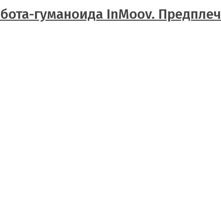
бота-гуманоида InMoov. Предплеч