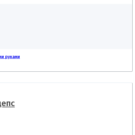
ми руками
цепс