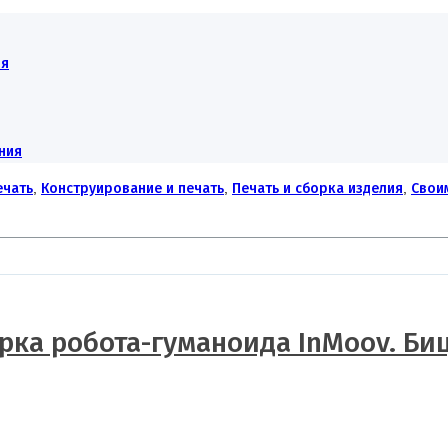
ия
ния
ечать
,
Конструирование и печать
,
Печать и сборка изделия
,
Свои
рка робота-гуманоида InMoov. Би