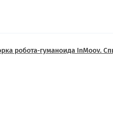
орка робота-гуманоида InMoov. Сп