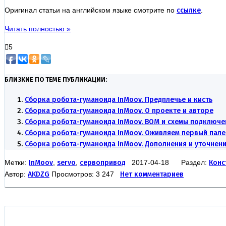
Оригинал статьи на английском языке смотрите по
ссылке
.
Читать полностью »
5
БЛИЗКИЕ ПО ТЕМЕ ПУБЛИКАЦИИ:
Сборка робота-гуманоида InMoov. Предплечье и кисть
Сборка робота-гуманоида InMoov. О проекте и авторе
Сборка робота-гуманоида InMoov. BOM и схемы подключе
Сборка робота-гуманоида InMoov. Оживляем первый пал
Сборка робота-гуманоида InMoov. Дополнения и уточнен
Метки:
InMoov
,
servo
,
сервопривод
2017-04-18 Раздел:
Конс
Автор:
AKDZG
Просмотров: 3 247
Нет комментариев