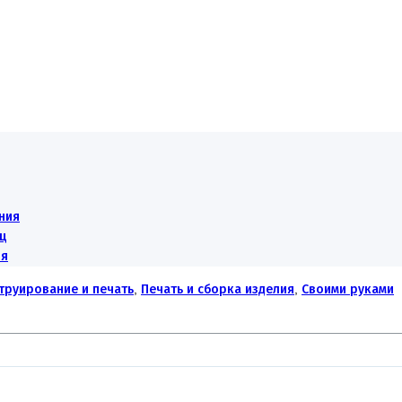
ния
ец
ия
труирование и печать
,
Печать и сборка изделия
,
Своими руками