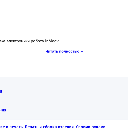
вка электроники робота InMoov.
Читать полностью »
ец
ния
ие и печать
,
Печать и сборка изделия
,
Своими руками