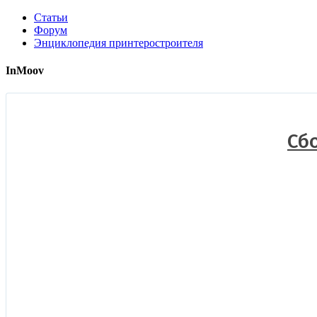
Статьи
Форум
Энциклопедия принтеростроителя
InMoov
Сб