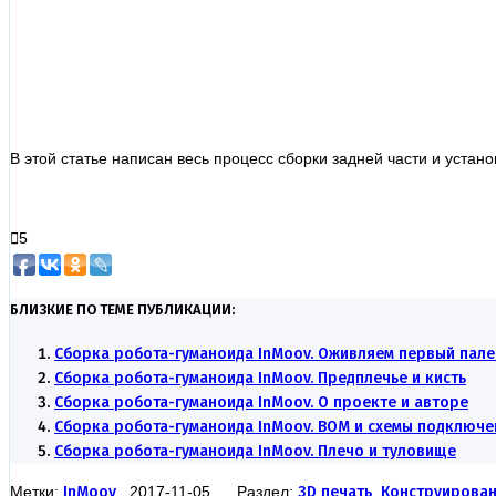
В этой статье написан весь процесс сборки задней части и устано
5
БЛИЗКИЕ ПО ТЕМЕ ПУБЛИКАЦИИ:
Сборка робота-гуманоида InMoov. Оживляем первый пал
Сборка робота-гуманоида InMoov. Предплечье и кисть
Сборка робота-гуманоида InMoov. О проекте и авторе
Сборка робота-гуманоида InMoov. BOM и схемы подключе
Сборка робота-гуманоида InMoov. Плечо и туловище
Метки:
InMoov
2017-11-05 Раздел:
3D печать
,
Конструирован