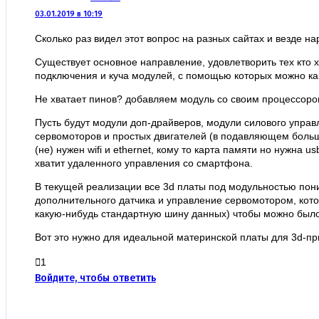
03.01.2019 в 10:19
Сколько раз видел этот вопрос на разных сайтах и везде н
Существует основное направление, удовлетворить тех кто х
подключения и куча модулей, с помощью которых можно как
Не хватает пинов? добавляем модуль со своим процессором,
Пусть будут модули доп-драйверов, модули силового управл
сервомоторов и простых двигателей (в подавляющем больш
(не) нужен wifi и ethernet, кому то карта памяти но нужна 
хватит удаленного управления со смартфона.
В текущей реализации все 3d платы под модульностью пони
дополнительного датчика и управление сервомотором, кото
какую-нибудь стандартную шину данных) чтобы можно было 
Вот это нужно для идеальной материнской платы для 3d-пр
1
Войдите, чтобы ответить