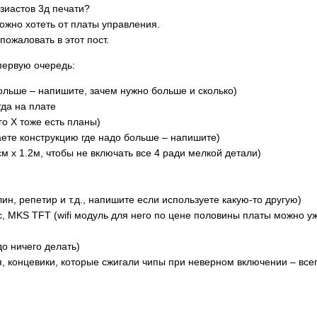
зиастов 3д печати?
ожно хотеть от платы управления.
ожаловать в этот пост.
первую очередь:
ольше – напишите, зачем нужно больше и сколько)
гда на плате
го Х тоже есть планы)
наете конструкцию где надо больше – напишите)
см х 1.2м, чтобы не включать все 4 ради мелкой детали)
, репетир и т.д., напишите если используете какую-то другую)
ic, MKS TFT (wifi модуль для него по цене половины платы можно у
о ничего делать)
я, концевики, которые сжигали чипы при неверном включении – вс