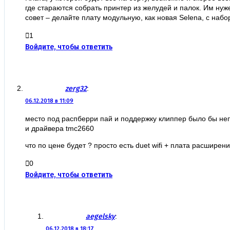
где стараются собрать принтер из желудей и палок. Им нуж
совет – делайте плату модульную, как новая Selena, с на
1
Войдите, чтобы ответить
zerg32
:
06.12.2018 в 11:09
место под распберри пай и поддержку клиппер было бы непл
и драйвера tmc2660
что по цене будет ? просто есть duet wifi + плата расширен
0
Войдите, чтобы ответить
aegelsky
:
06.12.2018 в 18:17