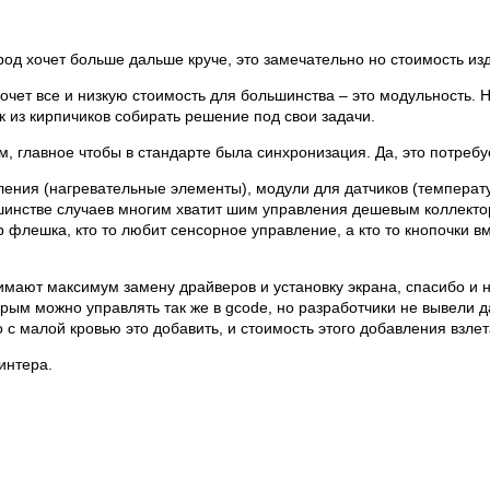
арод хочет больше дальше круче, это замечательно но стоимость из
очет все и низкую стоимость для большинства – это модульность. Н
 из кирпичиков собирать решение под свои задачи.
 главное чтобы в стандарте была синхронизация. Да, это потребует
ения (нагревательные элементы), модули для датчиков (температур
инстве случаев многим хватит шим управления дешевым коллектор
usb флешка, кто то любит сенсорное управление, а кто то кнопочки в
мают максимум замену драйверов и установку экрана, спасибо и на
рым можно управлять так же в gcode, но разработчики не вывели 
с малой кровью это добавить, и стоимость этого добавления взлет
интера.