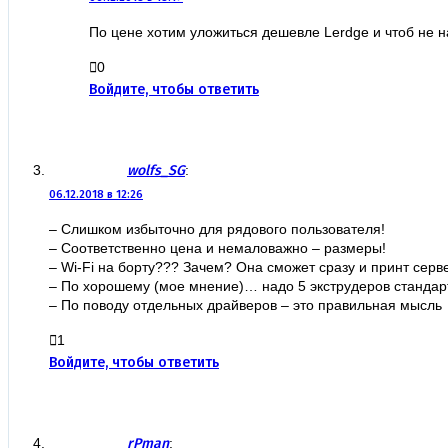
По цене хотим уложиться дешевле Lerdge и чтоб не н
0
Войдите, чтобы ответить
wolfs_SG
:
06.12.2018 в 12:26
– Слишком избыточно для рядового пользователя!
– Соответственно цена и немаловажно – размеры!
– Wi-Fi на борту??? Зачем? Она сможет сразу и принт сер
– По хорошему (мое мнение)… надо 5 экструдеров стандарт
– По поводу отдельных драйверов – это правильная мысль
1
Войдите, чтобы ответить
rPman
: