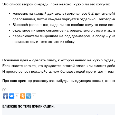
Это список второй очереди, пока неясно, нужно ли это кому-то:
концевик на каждый двигатель (включая все 6 Z двигателей
сработавшей, потом каждый паркуется отдельно. Некоторые
Bluetooth (непонятно, надо ли это вообще кому-то если есть
отдельное питание сегментов нагревательного стола и экст
переключатели микрошага не под драйвером, а сбоку – у н
напишите если тоже хотите их сбоку
Основная идея – сделать плату, к которой нечего не нужно буде
Если знаете кого-то, кто нуждается в такой плате или сможет доб
И просто репост пожалуйста, чем больше людей прочитает – тем
Про наш принтер расскажу как-нибудь в следующих постах, это о
0
2
1
БЛИЗКИЕ ПО ТЕМЕ ПУБЛИКАЦИИ: