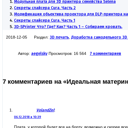
Модульная плата для 3D принтера семейства Selena
Секреты слайсера Cura. Часть 2
Модификация объектива проектора для DLP-принтера на 
Секреты слайсера Cura. Часть 1
3D-SPrinter Что? Где? Как? Часть 1 – Собираем кровать.
2018-12-05 Раздел:
3D печать
,
Доработка самодельного 3D
Автор:
aegelsky
Просмотров: 16 564
7 комментариев
7 комментариев на «Идеальная материнс
VolandZel
:
06.12.2018 в 10:39
Плата, у которой будет все на борту, возможно и скорее вс