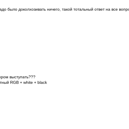
адо было доколхозивать ничего, такой тотальный ответ на все вопр
вером выступать???
ный RGB + white + black