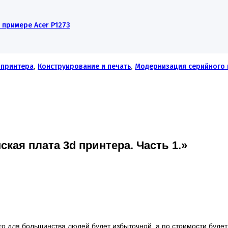
примере Acer P1273
 принтера
,
Конструирование и печать
,
Модернизация серийного 
кая плата 3d принтера. Часть 1.»
его для большинства людей будет избыточной, а по стоимости будет 