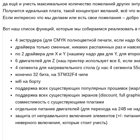
да ещё и учесть максимальное количество пожеланий других энту
Получится идеальная плата, такой концентрат желаний, всё что м
Если интересно что мы делаем или есть свои пожелания – добро п
Вот наш список функций, которые мы собираемся реализовать в 
4 экструдера (для CMYK полноцветной печати, если надо б
драйвера только сменные, никаких распаянных раз и навсе
по 2 драйвера для Х и Y (нашему надо два для Y, для второ
6 двигателей для Z (наш принтер использует все 6, если з
4 сегмента для нагревательного стола (у нас 4 сегмента 55
конечно 32 бита, на STM32F4 чипе
wifi на борту
поддержка всех существующих популярных прошивок (марлин
поддержка всех существующих экранов (discount, full graph
совместимость с существующими платами
отдельное питание двигателей (для перехода на 24В не над
защита от неправильного включения элементов (+/- питани
неверного включения, которые стоит учесть)