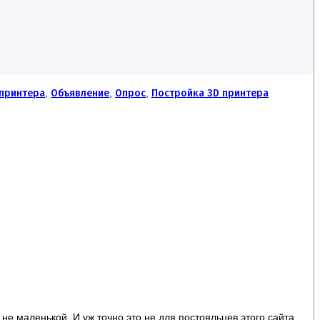
принтера
,
Объявление
,
Опрос
,
Постройка 3D принтера
не маленькой. И уж точно это не для постояльцев этого сайта,