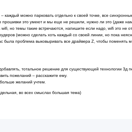
) – каждый можно парковать отдельно к своей точке, все синхронны
 прошивки это умеют и мы еще не решили, нужно ли это (даже на
 wifi, но темы такие встречаются, напишите если надо, wifi это не
рудеров (можно сделать хоть каждый со своей линии, но пока неясн
ас была проблема выковыривать все драйвера Z, чтобы поменять ми
т добавлять, тотальное решение для существующей технологии 3д 
авить пожеланий – расскажите ему.
 больше желаний учтем.
тдельная, во всех смыслах большая тема)