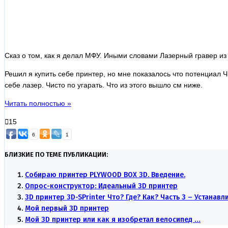
Сказ о том, как я делал МФУ. Иными словами Лазерный гравер из
Решил я купить себе принтер, но мне показалось что потенциал 
себе лазер. Чисто по угарать. Что из этого вышло см ниже.
Читать полностью »
15
6
1
БЛИЗКИЕ ПО ТЕМЕ ПУБЛИКАЦИИ:
Собираю принтер PLYWOOD BOX 3D. Введение.
Опрос-конструктор: Идеальный 3D принтер
3D принтер 3D-SPrinter Что? Где? Как? Часть 3 – Устанав
Мой первый 3D принтер
Мой 3D принтер или как я изобретал велосипед …