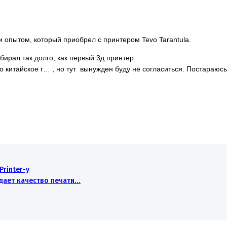
и опытом, который приобрел с принтером Tevo Tarantula.
ыбирал так долго, как первый 3д принтер.
но китайское г… , но тут вынужден буду не согласиться. Постараю
Printer-у
адает качество печати…