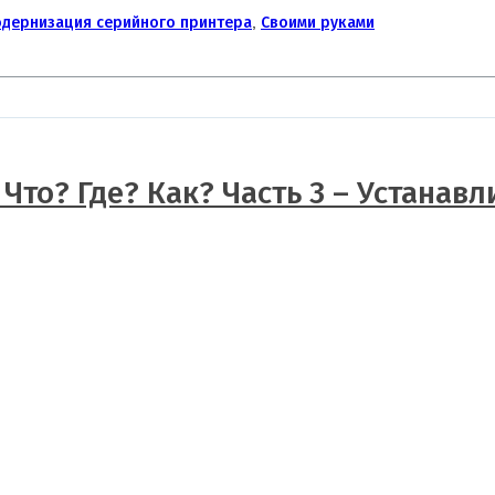
дернизация серийного принтера
,
Своими руками
 Что? Где? Как? Часть 3 – Устанав