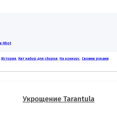
а Hbot
:
История
,
Кит набор для сборки
,
На конкурс
,
Своими руками
Укрощение Tarantula