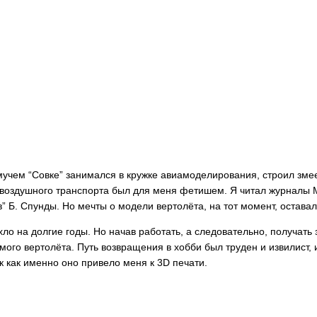
ремучем “Совке” занимался в кружке авиамоделирования, строил з
ид воздушного транспорта был для меня фетишем. Я читал журналы 
 Б. Спунды. Но мечты о модели вертолёта, на тот момент, остав
ло на долгие годы. Но начав работать, а следовательно, получать 
го вертолёта. Путь возвращения в хобби был труден и извилист, и
ак как именно оно привело меня к 3D печати.