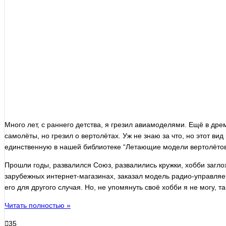
Много лет, с раннего детства, я грезил авиамоделями. Ещё в д
самолёты, но грезил о вертолётах. Уж не знаю за что, но этот в
единственную в нашей библиотеке “Летающие модели вертолётов”
Прошли годы, развалился Союз, развалились кружки, хобби заглох
зарубежных интернет-магазинах, заказал модель радио-управляемо
его для другого случая. Но, не упомянуть своё хобби я не могу, т
Читать полностью »
35