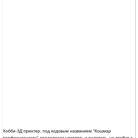
Хобби-3Д принтер, под кодовым названием “Кошмар
перфекциониста” продолжает удивлять и радовать, не требуя к