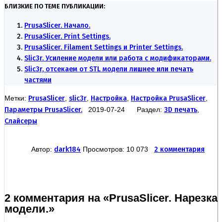
БЛИЗКИЕ ПО ТЕМЕ ПУБЛИКАЦИИ:
PrusaSlicer. Начало.
PrusaSlicer. Print Settings.
PrusaSlicer. Filament Settings и Printer Settings.
Slic3r. Усиление модели или работа с модификаторами.
Slic3r, отсекаем от STL модели лишнее или печать
частями
Метки:
PrusaSlicer
,
slic3r
,
Настройка
,
Настройка PrusaSlicer
,
Параметры PrusaSlicer.
2019-07-24 Раздел:
3D печать
,
Слайсеры
Автор:
dark184
Просмотров: 10 073
2 комментария
2 комментария на «PrusaSlicer. Нарезка
модели.»