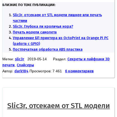
БЛИЗКИЕ ПО ТЕМЕ ПУБЛИКАЦИИ:
Slic3r, отсекаем от STL модели лишнее или печать
частями
Slic3r. Глубока ли кроличья нора?
Печать модели самолета
Управление БП принтера из OctoPrint на Orange Pi PC
(работа с GPIO)
Постпечатная обработка ABS пластика
Метки:
slic3r
2019-05-14 Раздел:
Секреты и лайфхаки 3D
печати
,
Слайсеры
Автор:
dark184
Просмотров: 7 461
6 комментариев
Slic3r, отсекаем от STL модели