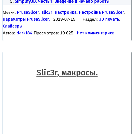
Simplify3D. Часть 1. Введение и начало работы
Метки:
PrusaSlicer
,
slic3r
,
Настройка
,
Настройка PrusaSlicer
,
Параметры PrusaSlicer.
2019-07-15 Раздел:
3D печать
,
Слайсеры
Автор:
dark184
Просмотров: 19 625
Нет комментариев
Slic3r, макросы.