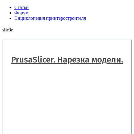
Статьи
Форум
Энциклопедия принтеростроителя
slic3r
PrusaSlicer. Нарезка модели.