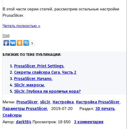
В этой части серии статей, рассмотрим остальные настройки
PrusaSlicer.
Читать полностью »
10
5
БЛИЗКИЕ ПО ТЕМЕ ПУБЛИКАЦИИ:
PrusaSlicer. Print Settings.
Секреты слайсера Cura. Часть 2
PrusaSlicer. Начало.
Slic3r, макросы.
Slic3r. Глубока ли кроличья нора?
Метки:
PrusaSlicer
,
slic3r
,
Настройка
,
Настройка PrusaSlicer
,
Параметры PrusaSlicer.
2019-07-20 Раздел:
3D печать
,
Слайсеры
Автор:
dark184
Просмотров: 18 650
3 комментария