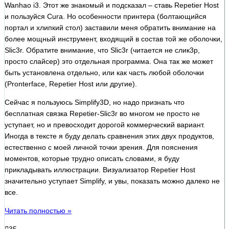
Wanhao i3. Этот же знакомый и подсказал – ставь Repetier Host
и пользуйся Cura. Но особенности принтера (болтающийся
портал и хлипкий стол) заставили меня обратить внимание на
более мощный инструмент, входящий в состав той же оболочки,
Slic3r. Обратите внимание, что Slic3r (читается не слик3р,
просто слайсер) это отдельная программа. Она так же может
быть установлена отдельно, или как часть любой оболочки
(Pronterface, Repetier Host или другие).
Сейчас я пользуюсь Simplify3D, но надо признать что
бесплатная связка Repetier-Slic3r во многом не просто не
уступает, но и превосходит дорогой коммерческий вариант.
Иногда в тексте я буду делать сравнения этих двух продуктов,
естественно с моей личной точки зрения. Для пояснения
моментов, которые трудно описать словами, я буду
прикладывать иллюстрации. Визуализатор Repetier Host
значительно уступает Simplify, и увы, показать можно далеко не
все.
Читать полностью »