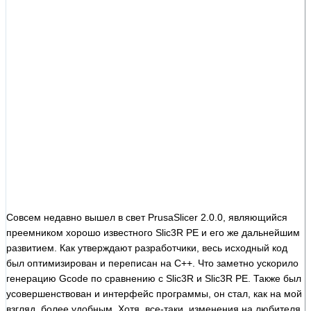
Совсем недавно вышел в свет PrusaSlicer 2.0.0, являющийся
преемником хорошо известного Slic3R PE и его же дальнейшим
развитием. Как утверждают разработчики, весь исходный код
был оптимизирован и переписан на С++. Что заметно ускорило
генерацию Gcode по сравнению с Slic3R и Slic3R PE. Также был
усовершенствован и интерфейс программы, он стал, как на мой
взгляд, более удобным. Хотя, все-таки, изменения на любителя.