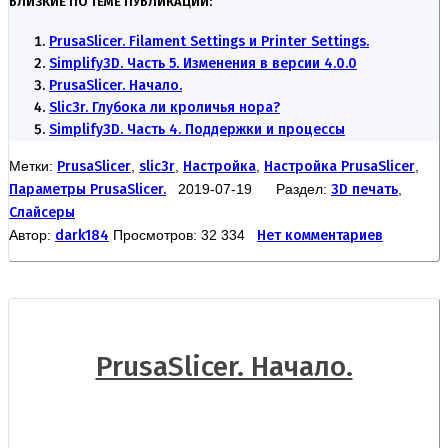
БЛИЗКИЕ ПО ТЕМЕ ПУБЛИКАЦИИ:
PrusaSlicer. Filament Settings и Printer Settings.
Simplify3D. Часть 5. Изменения в версии 4.0.0
PrusaSlicer. Начало.
Slic3r. Глубока ли кроличья нора?
Simplify3D. Часть 4. Поддержки и процессы
Метки:
PrusaSlicer
,
slic3r
,
Настройка
,
Настройка PrusaSlicer
,
Параметры PrusaSlicer.
2019-07-19 Раздел:
3D печать
,
Слайсеры
Автор:
dark184
Просмотров: 32 334
Нет комментариев
PrusaSlicer. Начало.