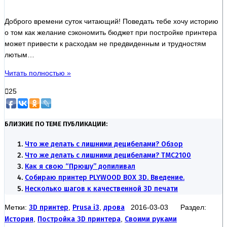
Доброго времени суток читающий! Поведать тебе хочу историю
о том как желание сэкономить бюджет при постройке принтера
может привести к расходам не предвиденным и трудностям
лютым…
Читать полностью »
25
БЛИЗКИЕ ПО ТЕМЕ ПУБЛИКАЦИИ:
Что же делать с лишними децибелами? Обзор
Что же делать с лишними децибелами? TMC2100
Как я свою “Прюшу” допиливал
Собираю принтер PLYWOOD BOX 3D. Введение.
Несколько шагов к качественной 3D печати
Метки:
3D принтер
,
Prusa i3
,
дрова
2016-03-03 Раздел:
История
,
Постройка 3D принтера
,
Своими руками