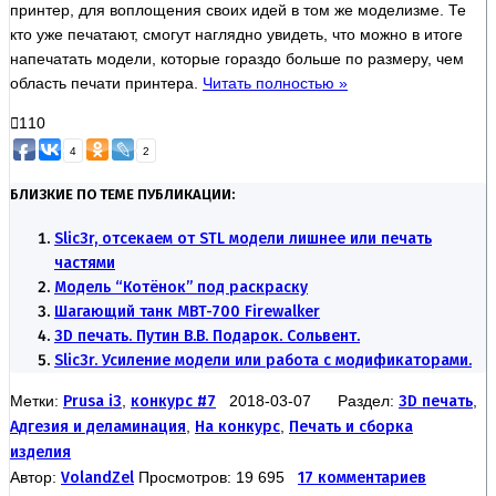
принтер, для воплощения своих идей в том же моделизме. Те
кто уже печатают, смогут наглядно увидеть, что можно в итоге
напечатать модели, которые гораздо больше по размеру, чем
область печати принтера.
Читать полностью »
110
4
2
БЛИЗКИЕ ПО ТЕМЕ ПУБЛИКАЦИИ:
Slic3r, отсекаем от STL модели лишнее или печать
частями
Модель “Котёнок” под раскраску
Шагающий танк MBT-700 Firewalker
3D печать. Путин В.В. Подарок. Сольвент.
Slic3r. Усиление модели или работа с модификаторами.
Метки:
Prusa i3
,
конкурс #7
2018-03-07 Раздел:
3D печать
,
Адгезия и деламинация
,
На конкурс
,
Печать и сборка
изделия
Автор:
VolandZel
Просмотров: 19 695
17 комментариев