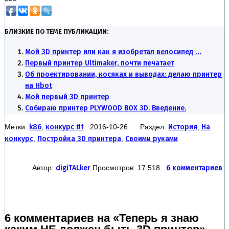
БЛИЗКИЕ ПО ТЕМЕ ПУБЛИКАЦИИ:
Мой 3D принтер или как я изобретал велосипед …
Первый принтер Ultimaker, почти печатает
Об проектировании, косяках и выводах: делаю принтер
на Hbot
Мой первый 3D принтер
Собираю принтер PLYWOOD BOX 3D. Введение.
Метки:
k86
,
конкурс #1
2016-10-26 Раздел:
История
,
На
конкурс
,
Постройка 3D принтера
,
Своими руками
Автор:
digiTALker
Просмотров: 17 518
6 комментариев
6 комментариев на «Теперь я знаю