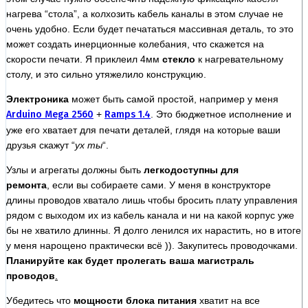
нагрева “стола”, а колхозить кабель каналы в этом случае не
очень удобно. Если будет печататься массивная деталь, то это
может создать инерционные колебания, что скажется на
скорости печати. Я приклеил 4мм
стекло
к нагревательному
столу, и это сильно утяжелило конструкцию.
Электроника
может быть самой простой, например у меня
Arduino Mega 2560
+
Ramps 1.4
. Это бюджетное исполнение и
уже его хватает для печати деталей, глядя на которые ваши
друзья скажут “
ух ты
“.
Узлы и агрегаты должны быть
легкодоступны для
ремонта
, если вы собираете сами. У меня в конструкторе
длины проводов хватало лишь чтобы бросить плату управления
рядом с выходом их из кабель канала и ни на какой корпус уже
бы не хватило длинны. Я долго ленился их нарастить, но в итоге
у меня нарощено практически всё )). Закупитесь проводочками.
Планируйте как будет пролегать ваша магистраль
проводов
.
Убедитесь что
мощности блока питания
хватит на все