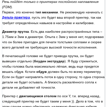
Речь пойдёт только о принтерах послойного наплавления
(FDM).
Первое, это конечно
тип механики
. Не рекомендую начинать с
Дельта-принтера
, пусть это будет ваш второй принтер, так как
требует определённых навыков в настройке и калибровке.
Диаметр прутка
. Есть два наиболее распространённых типа –
1.75мм и 3мм в диаметре. Опыта с 3мм у меня нет, подозреваю
что он более пригоден для печати толстыми соплами и скорее
всего деталей не требующих высокой точности исполнения.
В печатающей головке не будет привода прутка, он будет
вывешен отдельно (
боуден экструдер
). Я буду стремиться,
чтобы головка была максимально лёгкая, ведь еще придется
вешать обдув. Кстати
обдув
должен быть по всему периметру.
Если он будет направлять поток в одну сторону, то одна сторона
детали не будет остывать. А близость раскалённого сопла к
детали не добавляет ей точности.
Принтер с
двигающимся столом
по оси Y, т.е. вперед назад..
следующий принтер не будет таким у меня )). Дело в том, что в
этом случае нужно обеспечить надежную фиксацию кабеля