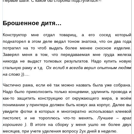
Первые шаги. С какой бы стороны подступиться?!
Брошенное дитя…
Конструктор мне отдал товарищ, а его сосед который
поднаторел в этом деле ведал тоном знатока, что он два года
потратил на то чтоб выдать более менее сносное изделие.
Заверял меня в том, что передаваемая мне груда железа
никогда не выдаст толковых результатов. Надо купить новую
стальную раму и т.д.
Ох еслиб я всегда верил опытным людям
на слово ))….
Частично рама, если её так можно назвать была уже собрана.
Надо было приколхозить только концевики, удлинить провода и
как-то защитить конструкцию от окружающего мира, в моём
понимании у принтера должен быть кожух ака корпус. Далее вы
увидите фотки в которых я многократно использовал клеевой
пистолет, и не тороплюсь что-то менять.
Лучшее – враг
хорошего ).
В итоге на сборку у меня ушло не более двух
месяцев, при учете уделения вопросу 2ух дней в неделю.