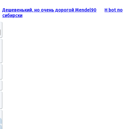
Дешевенький, но очень дорогой Mendel90
H bot по
сибирски