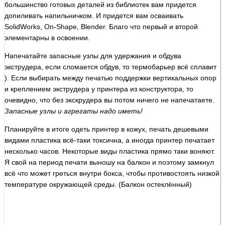
большинство готовых деталей из библиотек вам придется
допиливать напильничком. И придется вам осваивать
SolidWorks, On-Shape, Blender. Благо что первый и второй
элементарны в освоении.
Напечатайте запасные узлы для удержания и обдува
экструдера, если сломается обдув, то термобарьер всё сплавит
). Если выбирать между печатью поддержки вертикальных опор
и креплением экструдера у принтера из конструктора, то
очевидно, что без экскрудера вы потом ничего не напечатаете.
Запасные узлы и агрегаты надо иметь!
Планируйте в итоге одеть принтер в кожух, печать дешевыми
видами пластика всё-таки токсична, а иногда принтер печатает
несколько часов. Некоторые виды пластика прямо таки воняют.
Я свой на период печати выношу на балкон и поэтому замкнул
всё что может греться внутри бокса, чтобы противостоять низкой
температуре окружающей среды. (Балкон остеклённый)