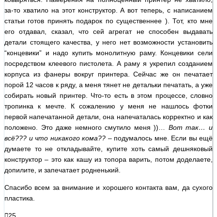
за-то хватило на этот конструктор. А вот теперь, с написанием
статьи готов принять подарок по существеннее ). Тот, кто мне
его отдавал, сказал, что сей агрегат не способен выдавать
детали стоящего качества, у него нет возможности установить
“концевики” и надо купить монолитную раму. Концевики сели
посредством клеевого пистолета. А раму я укрепил созданием
корпуса из фанеры вокруг принтера. Сейчас же он печатает
порой 12 часов к ряду, а меня тянет не детальки печатать, а уже
собирать новый принтер. Что-то есть в этом процессе, словно
тропинка к мечте. К сожалению у меня не нашлось фотки
первой напечатанной детали, она напечаталась корректно и как
положено. Это даже немного смутило меня ))…
Вот так… и
всё??? и что никакого кома?? –
подумалось мне. Если вы ещё
думаете то не откладывайте, купите хоть самый дешняковый
конструктор – это как кашу из топора варить, потом доделаете,
допилите, и запечатает родненький.
Спасибо всем за внимание и хорошего контакта вам, да сухого
пластика.
25