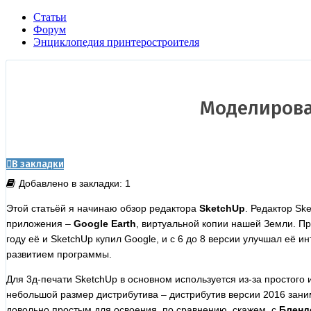
Статьи
Форум
Энциклопедия принтеростроителя
Моделирован
В закладки
Добавлено в закладки: 1
Этой статьёй я начинаю обзор редактора
SketchUp
. Редактор Sk
приложения –
Google Earth
, виртуальной копии нашей Земли. Пр
году её и SketchUp купил Google, и с 6 до 8 версии улучшал её 
развитием программы.
Для 3д-печати SketchUp в основном используется из-за простог
небольшой размер дистрибутива – дистрибутив версии 2016 заним
довольно простым для освоения, по сравнению, скажем, с
Бленд