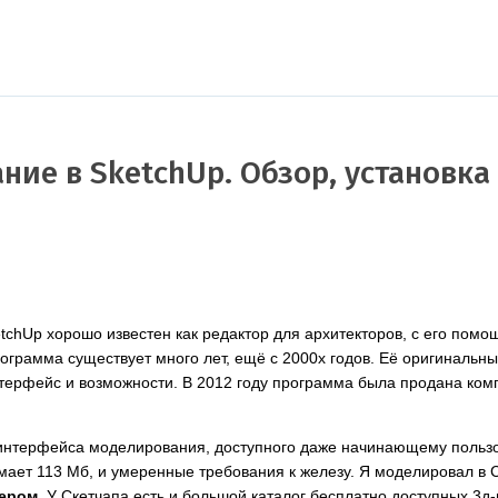
ие в SketchUp. Обзор, установка
etchUp хорошо известен как редактор для архитекторов, с его пом
ограмма существует много лет, ещё с 2000х годов. Её оригинальн
интерфейс и возможности. В 2012 году программа была продана компа
о интерфейса моделирования, доступного даже начинающему пользо
ает 113 Мб, и умеренные требования к железу. Я моделировал в С
ером
. У Скетчапа есть и большой каталог бесплатно доступных 3