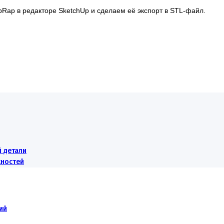
Rap в редакторе SketchUp и сделаем её экспорт в STL-файл.
й детали
жностей
ий