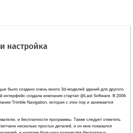
 и настройка
ощью было создано очень много 3d-моделей зданий для другого
ый интерфейс создала компания-стартап @Last Software. В 2006
нии Trimble Navigation, которая с этих пор и занимается
вателю, и бесплатности программы. Также следует отметить
кетчапе несколько простых деталей, и он мне показался
д-моделей, и наличие большого количества бесплатных