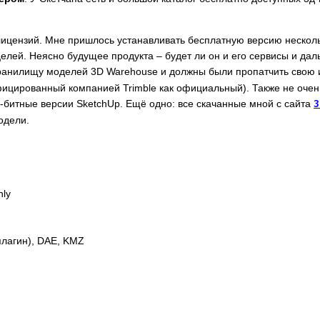
лицензий. Мне пришлось устанавливать бесплатную версию нескольк
целей. Неясно будущее продукта – будет ли он и его сервисы и д
хранилищу моделей 3D Warehouse и должны были пропатчить свою
фицированный компанией Trimble как официальный). Также не очен
2х-битные версии SketchUp. Ещё одно: все скачанные мной с сайта
3
одели.
nly
плагин), DAE, KMZ