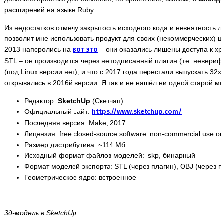
расширений на языке Ruby.
Из недостатков отмечу закрытость исходного кода и невнятность 
позволит мне использовать продукт для своих (некоммерческих) 
2013 напоролись на
вот это
– они оказались лишены доступа к 
STL – он производится через неподписанный плагин (т.е. невери
(под Linux версии нет), и что с 2017 года перестали выпускать 3
открывались в 2016й версии. Я так и не нашёл ни одной старой м
Редактор:
SketchUp
(Скетчап)
Официальный сайт:
https://www.sketchup.com/
Последняя версия: Make, 2017
Лицензия: free closed-source software, non-commercial use o
Размер дистрибутива: ~114 Мб
Исходный формат файлов моделей: .skp, бинарный
Формат моделей экспорта: STL (через плагин), OBJ (через 
Геометрическое ядро: встроенное
3д-модель в SketchUp