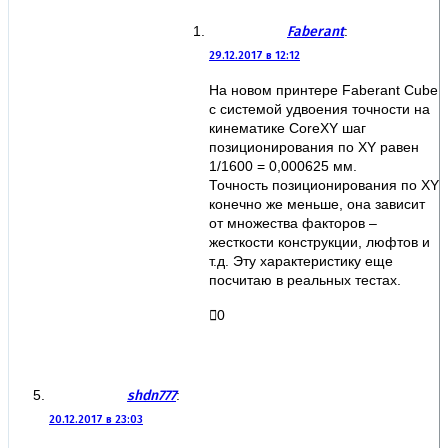
Faberant
:
29.12.2017 в 12:12
На новом принтере Faberant Cube
с системой удвоения точности на
кинематике CoreXY шаг
позиционирования по XY равен
1/1600 = 0,000625 мм.
Точность позиционирования по XY
конечно же меньше, она зависит
от множества факторов –
жесткости конструкции, люфтов и
т.д. Эту характеристику еще
посчитаю в реальных тестах.
0
shdn777
:
20.12.2017 в 23:03