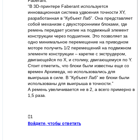
Faberant:
“В 3D-принтере Faberant используется
инновационная система удвоения точности XY,
разработанная в “Кубъект Лаб”. Она представляет
собой механизм с двухсторонними блоками, где
ремень передает усилие на подвижный элемент
конструкции через подшипник. Это позволяет за
одно минимальное перемещение на приводном
моторе получить 1/2 перемещений на подвижном
элементе конструкции – каретке с экструдером,
двигающейся по X, и столику, двигающемуся по Y.
Стоит отметить, что блоки были известны еще со
времен Архимеда, но использовались для
выигрыша в силе. В “Кубъект Лаб” же блоки были
использованы для выигрыша в точности.”
А ремень увеличивается не в 2, а всего примерно в
1,5 раза.
1
Войдите, чтобы ответить