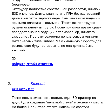
(оранжевая).
Экструдер полностью собственной разработки, никаких
E3D и клонов. Длительная печать ПЛА без застреваний
даже в нагретой термокамере. Сам механизм подачи и
прижима пластика – стальной. Тянет так, что трудно
руками остановить пруток. После прижима пруток сразу
попадает в канал ведущий в термобарьер, никакого
зазора нет. Поэтому возможна печать совсем мягкими
материалами типа Rubber. Максимальную скорость для
резины еще буду тестировать, но она должна быть
высокой.
0
Войдите, чтобы ответить
Faberant
:
20.12.2017 в 11:52
Также есть возможность ставить один 3D-принтер на
другой для создания “печатной стены” и экономии места.
Но более 1 принтера ставить наверх не советую.