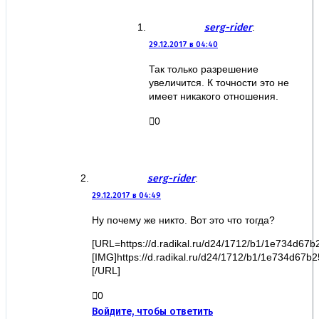
serg-rider
:
29.12.2017 в 04:40
Так только разрешение
увеличится. К точности это не
имеет никакого отношения.
0
serg-rider
:
29.12.2017 в 04:49
Ну почему же никто. Вот это что тогда?
[URL=https://d.radikal.ru/d24/1712/b1/1e734d67b2
[IMG]https://d.radikal.ru/d24/1712/b1/1e734d67b25
[/URL]
0
Войдите, чтобы ответить