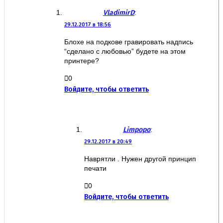
VladimirD
:
29.12.2017 в 18:56
Блохе на подкове гравировать надпись
“сделано с любовью” будете на этом
принтере?
0
Войдите, чтобы ответить
Limpopo
:
29.12.2017 в 20:49
Наврятли . Нужен другой принцип
печати
0
Войдите, чтобы ответить