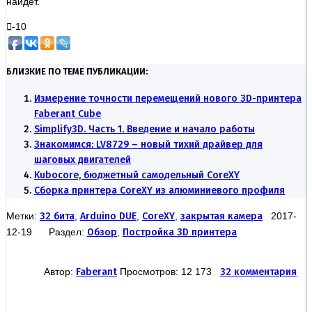
найдет.
-10
БЛИЗКИЕ ПО ТЕМЕ ПУБЛИКАЦИИ:
Измерение точности перемещений нового 3D-принтера
Faberant Cube
Simplify3D. Часть 1. Введение и начало работы
Знакомимся: LV8729 – новый тихий драйвер для
шаговых двигателей
Kubocore, бюджетный самодельный CoreXY
Сборка принтера CoreXY из алюминиевого профиля
Метки:
32 бита
,
Arduino DUE
,
CoreXY
,
закрытая камера
2017-
12-19 Раздел:
Обзор
,
Постройка 3D принтера
Автор:
Faberant
Просмотров: 12 173
32 комментария