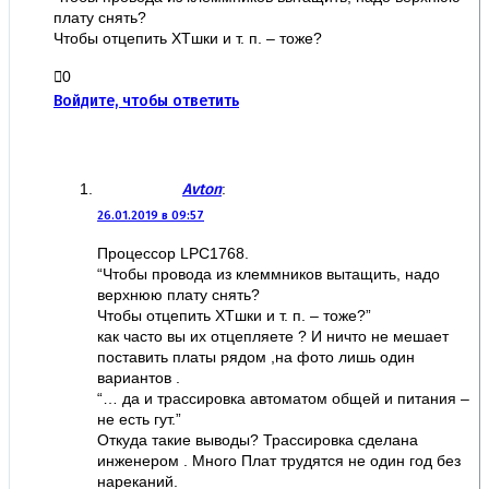
плату снять?
Чтобы отцепить XTшки и т. п. – тоже?
0
Войдите, чтобы ответить
Avton
:
26.01.2019 в 09:57
Процессор LPC1768.
“Чтобы провода из клеммников вытащить, надо
верхнюю плату снять?
Чтобы отцепить XTшки и т. п. – тоже?”
как часто вы их отцепляете ? И ничто не мешает
поставить платы рядом ,на фото лишь один
вариантов .
“… да и трассировка автоматом общей и питания –
не есть гут.”
Откуда такие выводы? Трассировка сделана
инженером . Много Плат трудятся не один год без
нареканий.