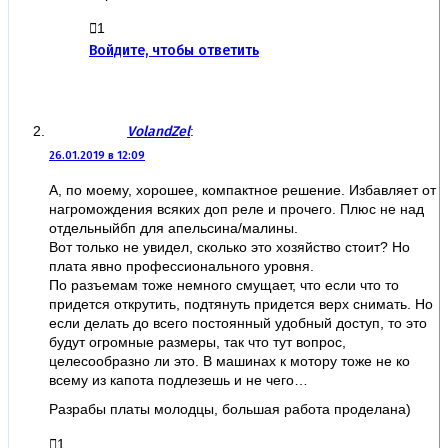
1
Войдите, чтобы ответить
VolandZel
:
26.01.2019 в 12:09
А, по моему, хорошее, компактное решение. Избавляет от
нагромождения всяких доп реле и прочего. Плюс не над
отдельныйбп для апельсина/малины.
Вот только не увидел, сколько это хозяйство стоит? Но
плата явно профессионального уровня.
По разъемам тоже немного смущает, что если что то
придется открутить, подтянуть придется верх снимать. Но
если делать до всего постоянный удобный доступ, то это
будут огромные размеры, так что тут вопрос,
целесообразно ли это. В машинах к мотору тоже не ко
всему из капота подлезешь и не чего…
Разрабы платы молодцы, большая работа проделана)
1