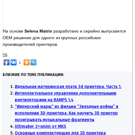
На основе
Selena Matrix
разработано и серийно выпускается
ОЕМ решение для одного из крупных российских
производителей принтеров.
5
2
БЛИЗКИЕ ПО ТЕМЕ ПУБЛИКАЦИИ:
Идеальная материнская плата 3d принтера. Часть 1.
Интеллектуальное управление дополнительными
вентиляторами на RAMPS 1.4
“Имперский марш” из фильма “Звездные войны” в
исполнении 3D-принтера. Как научить 3D принтер
проигрывать музыкальные фрагменты
Ultimaker 2+smini от MKS
Основные комплектующие для 3D принтера