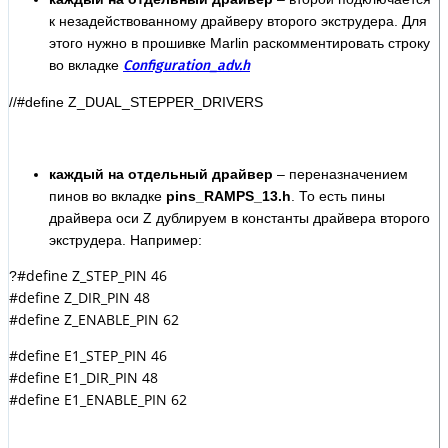
к незадействованному драйверу второго экструдера. Для
этого нужно в прошивке Marlin раскомментировать строку
во вкладке
Configuration_adv.h
//#define Z_DUAL_STEPPER_DRIVERS
каждый на отдельный драйвер
– переназначением
пинов во вкладке
pins_RAMPS_13.h
. То есть пины
драйвера оси Z дублируем в константы драйвера второго
экструдера. Например:
#define Z_STEP_PIN 46
?
#define Z_DIR_PIN 48
#define Z_ENABLE_PIN 62
#define E1_STEP_PIN 46
#define E1_DIR_PIN 48
#define E1_ENABLE_PIN 62