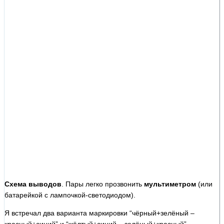
Схема выводов
. Пары легко прозвонить
мультиметром
(или
батарейкой с лампочкой-светодиодом).
Я встречал два варианта маркировки “чёрный+зелёный –
красный+синий” и “жёлтый+синий – зелёный+красный”.