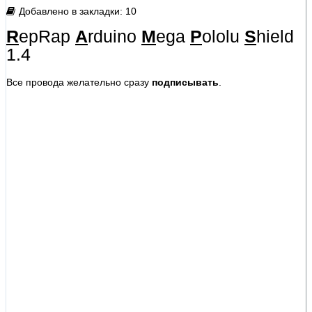
Добавлено в закладки: 10
R
epRap
A
rduino
M
ega
P
ololu
S
hield
1.4
Все провода желательно сразу
подписывать
.