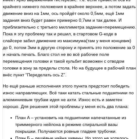
крайнего нижнего положения в крайнее верхнее, а потом задать
движение вниз на 1мм, ось пройдёт около 0,5мм, ещё 1мм
задания вниз будет равен примерно 0,7мм и так далее. И
приблизительно с третьего миллиметра задание=перемещению.
Пока я эту проблему так и решил, в стартовом G-коде в
слайсере забил движение из максимума(там у меня концевик)
до 0, потом 3мм в другую сторону и принять это положение за 0
и начать печать. Благо стол не во всё рабочее поле
перемещения головки и такой кульбит возможен с отводом
головки в зону за пределы стола. Но на будущее в рабочий план
внёс пункт “Переделать ось Z”.
Но ещё раньше исполнения этого пункта предстоит победить
износ направляющих. Всё таки катать стальные подшипники по
алюминиевым трубам идея не ахти. Износ есть и заметен
хорошо. Для решения этой проблемы у меня есть два плана:
План А – установить на подшипники напечатанные из
триммерного нейлона в режиме спиральной вазы
покрышки. Получаются ровные гладкие трубочки.
План Б – дешёвые чайна хивины. Но этого не хотелось