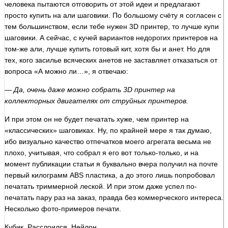
человека пытаются отговорить от этой идеи и предлагают
просто купить на али шаговики. По большому счёту я согласен с
тем большинством, если тебе нужен 3D принтер, то лучше купи
шаговики. А сейчас, с кучей вариантов недорогих принтеров на
том-же али, лучше купить готовый кит, хотя бы и анет. Но для
тех, кого засилье всяческих анетов не заставляет отказаться от
вопроса «А можно ли…», я отвечаю:
— Да, очень даже можно собрать 3D принтер на
коллекторных двигателях от струйных принтеров.
И при этом он не будет печатать хуже, чем принтер на
«классических» шаговиках. Ну, по крайней мере я так думаю,
ибо визуально качество отпечатков моего агрегата весьма не
плохо, учитывая, что собрал я его вот только-только, и на
момент публикации статьи я буквально вчера получил на почте
первый килограмм
ABS
пластика, а до этого лишь попробовал
печатать триммерной леской. И при этом даже успел по-
печатать пару раз на заказ, правда без коммерческого интереса.
Несколько фото-примеров печати.
Кубик. Расслоился. Нейлон…