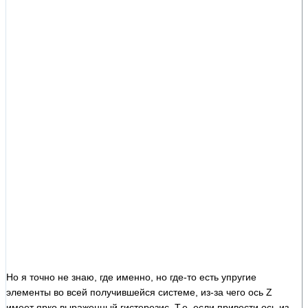
Но я точно не знаю, где именно, но где-то есть упругие
элементы во всей получившейся системе, из-за чего ось Z
имеет ярко выраженный гистерезис. Т.е. если привести ось из