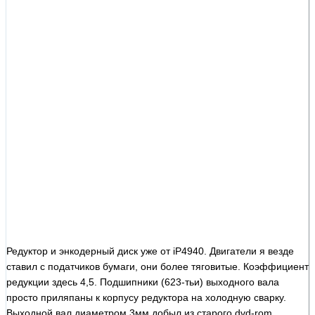
Редуктор и энкодерный диск уже от iP4940. Двигатели я везде
ставил с податчиков бумаги, они более тяговитые. Коэффициент
редукции здесь 4,5. Подшипники (623-тьи) выходного вала
просто приляпаны к корпусу редуктора на холодную сварку.
Выходной вал диаметром 3мм добыл из старого dvd-rom,