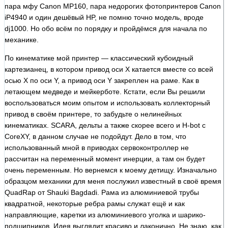
пара мфу Canon MP160, пара недорогих фотопринтеров Canon
iP4940 и один дешёвый HP, не помню точно модель, вроде
dj1000. Но обо всём по порядку и пройдёмся для начала по
механике.
По кинематике мой принтер — классический кубоидный
картезианец, в котором привод оси X катается вместе со всей
осью X по оси Y, а привод оси Y закреплен на раме. Как в
летающем медведе и мейкерботе. Кстати, если Вы решили
воспользоваться моим опытом и использовать коллекторный
привод в своём принтере, то забудьте о нелинейных
кинематиках. SCARA, дельты а также скорее всего и H-bot с
CoreXY, в данном случае не подойдут. Дело в том, что
использованный мной в приводах сервоконтроллер не
рассчитан на переменный момент инерции, а там он будет
очень переменным. Но вернемся к моему детищу. Изначально
образцом механики для меня послужил известный в своё время
QuadRap от Shauki Bagdadi. Рама из алюминиевой трубы
квадратной, некоторые ребра рамы служат ещё и как
направляющие, каретки из алюминиевого уголка и шарико-
подшипников. Идея выглядит красиво и лаконично. Не знаю, как