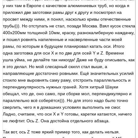
у них там в Европе с качеством алюминиевых труб, но когда я
приложил две заготовки рамы друг к другу и посмотрел на
просвет между ними, я понял, насколько кривы отечественные
трубы))). Но отступать не стал, позади Москва. Взял кусок стекла
400х200мм толщиной 10мм, краску, разнокалиберную наждачку,
и пошел ровнять напиленные и насверленные части моей
рамы, по которым в будущем планировал катать оси. Итого
одна заготовка для оси Х и по две для осей Y и Z. Времени
ушла уйма, не делайте так никогда! Даже не буду описывать, как
я это делал. Но мой слесарный скилл стал выше, а
направляющие достаточно ровными. Ещё значительных усилий
стоило мне выровнять саму раму, отстроить параллельность и
перпендикулярность нужных граней. Хотя хитрый Шауки
обещал, что де, оно само, при сборке мол, перпендикулярно и
параллельно всё соберётся))). Но для этого надо было точно
сверлить, чего я в домашних условиях выполнить не смог.
Ладно, считаем, что оси X и Y готовы, каретки катаются, ничего
не люфтит. Ось Z. Она достойна отдельного абзаца.
Так вот, ось Z тоже яркий пример того, как делать нельзя.