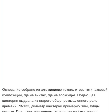
Основание собрано из алюминиево-текстолитово-гетинаксовой
композиции, где на винтах, где на эпоксидке. Подающая
шестерня выдрана из старого общепромышленного реле
времени РВ-132, диаметр шестерни примерно 8мм, зубцы
острые. Пришлось рассверлить отверстие до 4мм, ровно