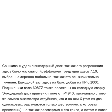
Со шкива я удалил энкодерный диск, так как его разрешения
здесь было маловато. Коэффициент редукции здесь 7.19,
выбран намеренно побольше, так как эта ось значительно
тяжелее. Выходной вал здесь на 8мм, добыт из HP dj1000.
Подшипники вала 608ZZ также посажены на холодную сварку.
Энкодерный диск применил тоже от iP4940, изначально с того-
же самого экземпляра струйника, что и на оси X (там их два
одинаковых, различаются только шестернями, к которым
приклеены), но так как рассверлил я его криво, а потом и вовсе