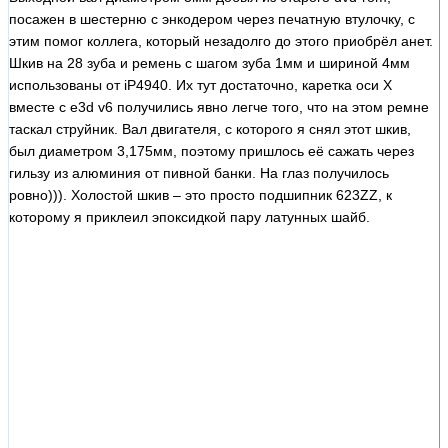
посажен в шестерню с энкодером через печатную втулочку, с
этим помог коллега, который незадолго до этого приобрёл анет.
Шкив на 28 зуба и ремень с шагом зуба 1мм и шириной 4мм
использованы от iP4940. Их тут достаточно, каретка оси X
вместе с e3d v6 получились явно легче того, что на этом ремне
таскал струйник. Вал двигателя, с которого я снял этот шкив,
был диаметром 3,175мм, поэтому пришлось её сажать через
гильзу из алюминия от пивной банки. На глаз получилось
ровно))). Холостой шкив – это просто подшипник 623ZZ, к
которому я приклеил эпоксидкой пару латунных шайб.