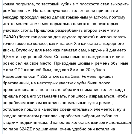
кошка погрызла, то тестовый кубик в Y плоскости стал выходить
ромбовидным. Но так получалось, только если при печати
энкодер проходил через датчик грызенным участком, поэтому
что-то маленькое я мог нормально печатать на некоторых
участках стола. Пришлось раздербанить второй экземпляр
iP4940 (берег как донора для другого проекта) и использовать
точно такое же колесо, как и на оси X в качестве энкодерного
диска. Втулочку для него уже печатал сам, наружный диаметр
9,5мм и внутренний 8мм. Совсем немного наждачинга и диск
ровно сел на своё место. Приводные шкивы и ремень обычные
с али GT2 шириной 6мм, под вал 8мм на 20 зубцов.
Разрешение оси Y 252 отсчёта на 1мм. Ремень пришёл
бракованный, на некоторых участках зубы были плохо
проштампованны, но я на это обратил внимание только когда
пришла пора его устанавливать, пришлось извращаться, чтобы
по рабочим шкивам катались нормальные куски ремня,
остальное пошло в качестве соединительных элементов, ну и
заодно автоматом решилась проблема вибрации зубов по
гладким подшипникам. В качестве холостых шкивов использовал
по паре 624ZZ подшипника, очень удобно они встали на