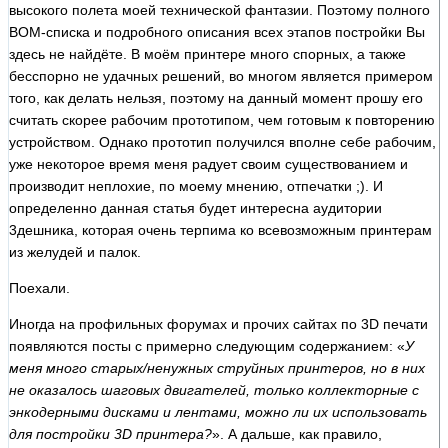
высокого полета моей технической фантазии. Поэтому полного
BOM-списка и подробного описания всех этапов постройки Вы
здесь не найдёте. В моём принтере много спорных, а также
бесспорно не удачных решений, во многом является примером
того, как делать нельзя, поэтому на данный момент прошу его
считать скорее рабочим прототипом, чем готовым к повторению
устройством. Однако прототип получился вполне себе рабочим,
уже некоторое время меня радует своим существованием и
производит неплохие, по моему мнению, отпечатки ;). И
определенно данная статья будет интересна аудитории
3дешника, которая очень терпима ко всевозможным принтерам
из желудей и палок.
Поехали.
Иногда на профильных форумах и прочих сайтах по 3D печати
появляются посты с примерно следующим содержанием: «
У
меня много старых/ненужных струйных принтеров, но в них
не оказалось шаговых двигателей, только коллекторные с
энкодерными дисками и лентами, можно ли их использовать
для постройки 3D принтера?
». А дальше, как правило,