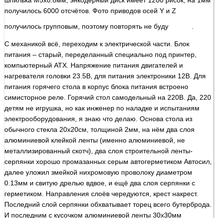
шпилька М5х0.8мм, энкодерный диск имеет 1200 рисок, на 1мм
получилось 6000 отсчётов. Фото приводов осей Y и Z
получилось групповым, поэтому повторять не буду
.
С механикой всё, переходим к электрической части. Блок
питания – старый, переделанный специально под принтер,
компьютерный ATX. Напряжение питания двигателей и
нагревателя головки 23.5В, для питания электроники 12В. Для
питания горячего стола в корпус блока питания встроено
симисторное реле. Горячий стол самодельный на 220В. Да, 220
детям не игрушка, но как инженер по наладке и испытаниям
электрооборудования, я знаю что делаю. Основа стола из
обычного стекла 20х20см, толщиной 2мм, на нём два слоя
алюминиевой клейкой ленты (именно алюминиевой, не
металлизированный скотч), два слоя строительной ленты-
серпянки хорошо промазанных серым автогерметиком Автосил,
далее уложил змейкой нихромовую проволоку диаметром
0.13мм и свитую дрелью вдвое, и ещё два слоя серпянки с
герметиком. Направления слоёв чередуются, крест накрест.
Последний слой серпянки обхватывает торец всего бутерброда.
И последним с кусочком алюминиевой ленты 30х30мм