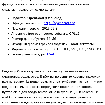
функциональностью, и позволяет моделировать весьма
сложные параметрические детали.
Редактор:
OpenScad
(Опенскад)
Официальный сайт:
http://openscad.org
Последняя версия: 2015.03-2
Лицензия: free open-source software, GPLv2
Размер дистрибутива: 14 Мб
Исходный формат файлов моделей:
.scad
, текстовый
Формат моделей экспорта:
STL
, OFF, AMF, DXF, SVG, CSG
Геометрическое ядро:
CGAL
Редактор
Опенскад
относится к классу так называемых
скриптовых редакторов. В нём вы не увидите хорошо знакомых
вам по другим 3д-редакторам кнопок, тулбаров, иконок – ничего
подобного. Вместо этого перед вами появится три панели –
пустое окно для ввода текста, окно визуализации и консоль. И
всё! Остальные кнопки играют вспомогательную роль и в
собственно моделировании не участвуют. Как же тогда создавать