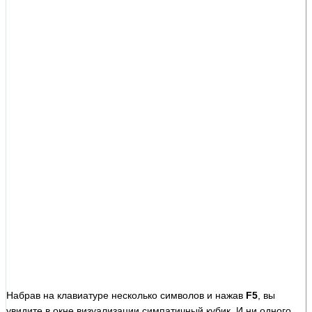
Набрав на клавиатуре несколько символов и нажав
F5
, вы
увидите в окне визуализации симпатичный кубик. И ни одного