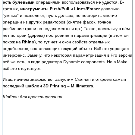
есть
булевыми
операциями воспользоваться не удастся. В-
третьих,
инструменты Push/Pull
и
Lines/Eraser
довольно
“умные” и позволяют, пусть дольше, но повторить многие
операции из других редакторов (снятие фасок, точное
разбиение грани на подэлементы и пр.) Также, поскольку в нём
нет истории (дерева) построения и параметризации (в этом он
похож на
Rhino
), то тут нет и окон свойств отдельных
подобъектов, составляющих текущий объект. Всё это упрощает
интерфейс. Замечу, что некоторая параметризация в Pro версии
всё же есть, в виде редактора Dynamic components. Но в Make
всё это отсутствует.
Итак, начнём знакомство. Запустим Скетчап и откроем самый
последний
шаблон 3D Printing – Millimeters
.
Шаблон для проектирования