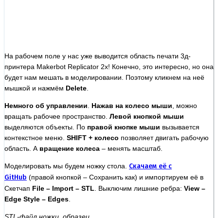
На рабочем поле у нас уже выводится область печати 3д-
принтера Makerbot Replicator 2x! Конечно, это интересно, но она
будет нам мешать в моделировании. Поэтому кликнем на неё
мышкой и нажмём
Delete
.
Немного об управлении
.
Нажав на колесо мыши
, можно
вращать рабочее пространство.
Левой кнопкой мыши
выделяются объекты. По
правой кнопке мыши
вызывается
контекстное меню.
SHIFT + колесо
позволяет двигать рабочую
область. А
вращение колеса
– менять масштаб.
Моделировать мы будем ножку стола.
Скачаем её с
GitHub
(правой кнопкой – Сохранить как) и импортируем её в
Скетчап
File – Import – STL
. Выключим лишние ребра:
View –
Edge Style – Edges
.
STL-файл ножки, образец