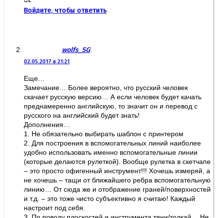
Войдите, чтобы ответить
wolfs_SG
:
02.05.2017 в 21:21
Еще…
Замечание… Более вероятно, что русский человек
скачает русскую версию… А если человек будет качать
преднамеренно английскую, то значит он и перевод с
русского на английский будет знать!
Дополнения…
1. Не обязательно выбирать шаблон с принтером
2. Для построения в вспомогательных линий наиболее
удобно использовать именно вспомогательные линии
(которые делаются рулеткой). Вообще рулетка в скетчапе
– это просто офигенный инструмент!!! Хочешь измеряй, а
не хочешь – тащи от ближайшего ребра вспомогательную
линию… От сюда же и отображение граней/поверхностей
и т.д. – это тоже чисто субъективно я считаю! Каждый
настроит под себя.
3. По поводу плоскостей и инструмента тяни/толкай… Не