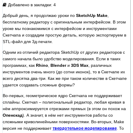
Добавлено в закладки: 4
Добрый день, я продолжаю уроки по
SketchUp Make
,
бесплатному редактору с оригинальным интерфейсом. В этом
уроке мы познакомимся с интерфейсом и инструментами
Скетчапа и создадим простую деталь, которую экспортируем в
STL-файл для 3д-печати.
Одним из отличий редактора SketchUp от других редакторов с
самого начала было удобство моделирования. Если в таких
программах, как
Rhino
,
Blender
и
3DS Max
, различных
инструментов очень много (до сотни иконок), то в Скетчапе их
всего десятка два-три. Как же при таком количестве в Скетчапе
удается создавать сложные формы?
Во-первых, геометрическое ядро Скетчапа не поддерживает
сплайны. Скетчап – полигональный редактор, любая кривая в
нём аппроксимируется отрезками прямых (в этом он похож на
Опенскад
). А значит, в нём нет инструментов работы со
сложными криволинейными поверхностями. Во-вторых, Make
версия не поддерживает
твердотельное моделирование
. То