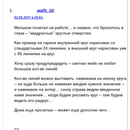
wolfs_SG
:
02.05.2017 в 20:04
Мельком почитал на работе… и первое, что бросилось в
глаза – “квадратные” круглые отверстия.
Как пример на скрине внутренний круг нарисован со
стандартными 24 линиями, а внешний круг нарисован уже
с 96 линиями на круг.
Хочу сразу предупредидить – скетчап мейк не любит
большое кол-во линий.
Кол-во линий можно выставить: нажимаем на иконку круга
– ни куда больше не нажимая вводим нужное значение –
и нажимаем на энтер… снизу справа видим введенное
нами значение… когда будем рисовать круг – там будем
видеть его радиус…
Дома еще прочитаю – может еще дополню чего…
2