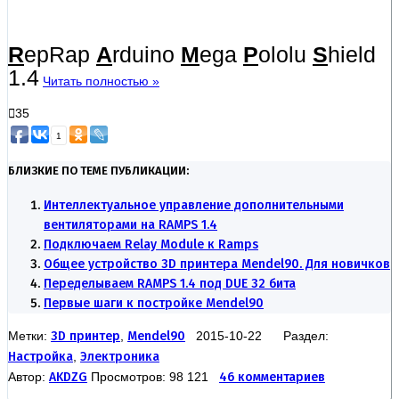
R
epRap
A
rduino
M
ega
P
ololu
S
hield
1.4
Читать полностью »
35
1
БЛИЗКИЕ ПО ТЕМЕ ПУБЛИКАЦИИ:
Интеллектуальное управление дополнительными
вентиляторами на RAMPS 1.4
Подключаем Relay Module к Ramps
Общее устройство 3D принтера Mendel90. Для новичков
Переделываем RAMPS 1.4 под DUE 32 бита
Первые шаги к постройке Mendel90
Метки:
3D принтер
,
Mendel90
2015-10-22 Раздел:
Настройка
,
Электроника
Автор:
AKDZG
Просмотров: 98 121
46 комментариев