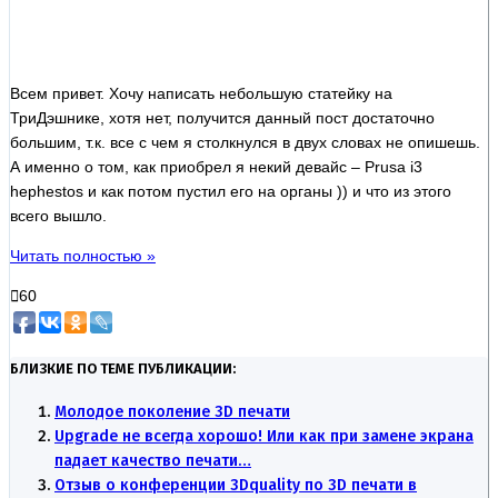
Всем привет. Хочу написать небольшую статейку на
ТриДэшнике, хотя нет, получится данный пост достаточно
большим, т.к. все с чем я столкнулся в двух словах не опишешь.
А именно о том, как приобрел я некий девайс – Prusa i3
hephestos и как потом пустил его на органы )) и что из этого
всего вышло.
Читать полностью »
60
БЛИЗКИЕ ПО ТЕМЕ ПУБЛИКАЦИИ:
Молодое поколение 3D печати
Upgrade не всегда хорошо! Или как при замене экрана
падает качество печати…
Отзыв о конференции 3Dquality по 3D печати в