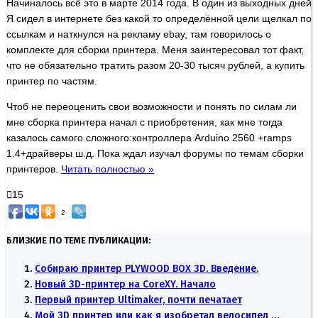
Начиналось всё это в марте 2014 года. В один из выходных дней
Я сидел в интернете без какой то определённой цели щелкал по
ссылкам и наткнулся на рекламу ebay, там говорилось о
комплекте для сборки принтера. Меня заинтересовал тот факт,
что не обязательно тратить разом 20-30 тысяч рублей, а купить
принтер по частям.
Чтоб не переоценить свои возможности и понять по силам ли
мне сборка принтера начал с приобретения, как мне тогда
казалось самого сложного:контроллера Arduino 2560 +ramps
1.4+драйверы ш.д. Пока ждал изучал форумы по темам сборки
принтеров.
Читать полностью »
15
2
БЛИЗКИЕ ПО ТЕМЕ ПУБЛИКАЦИИ:
Собираю принтер PLYWOOD BOX 3D. Введение.
Новый 3D-принтер на CoreXY. Начало
Первый принтер Ultimaker, почти печатает
Мой 3D принтер или как я изобретал велосипед …