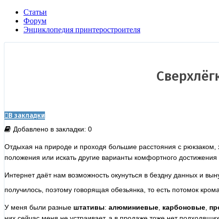
Статьи
Форум
Энциклопедия принтеростроителя
Сверхлёг
В закладки
Добавлено в закладки: 0
Отдыхая на природе и проходя большие расстояния с рюкзаком, 
положения или искать другие варианты комфортного достижения
Интернет даёт нам возможность окунуться в бездну данных и вы
получилось, поэтому говорящая обезьянка, то есть потомок кром
У меня были разные
штативы
:
алюминиевые
,
карбоновые
,
пр
них сейчас меня не устраивает, а в продаже тоже нет подходящих