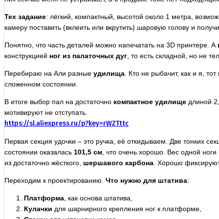
Тех задание
: лёгкий, компактный, высотой около 1 метра, возмо
камеру поставить (вклеить или вкрутить) шаровую голову и получ
Понятно, что часть деталей можно напечатать на 3D принтере. А
конструкцией
ног из палаточных дуг
, то есть складной, но не 
Перебираю на Али разные
удилища
. Кто не рыбачит, как и я, 
сложенном состоянии.
В итоге выбор пал на достаточно
компактное удилище
длиной 2
мотивируют не отступать.
https://sl.aliexpress.ru/p?key=rWZTttc
Первая секция удочки – это ручка, её откидываем. Две тонких секц
состоянии оказалась
101,5 см
, что очень хорошо. Вес одной ног
из достаточно жёсткого,
шершавого карбона
. Хорошо фиксируют
Переходим к проектированию.
Что нужно для штатива
:
Платформа
, как основа штатива,
Кулачки
для шарнирного крепления ног к платформе,