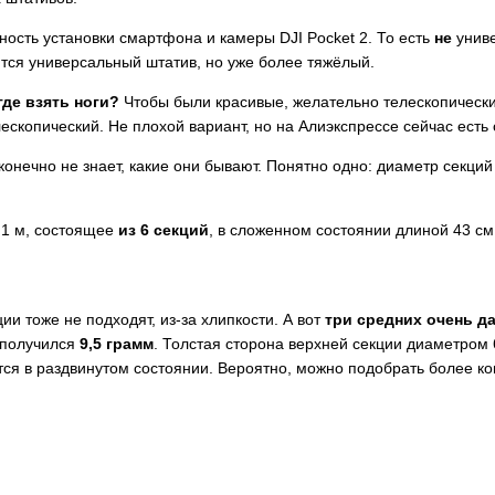
жность установки смартфона и камеры DJI Pocket 2. То есть
не
униве
ится универсальный штатив, но уже более тяжёлый.
где взять ноги?
Чтобы были красивые, желательно телескопическ
телескопический. Не плохой вариант, но на Алиэкспрессе сейчас ес
тот конечно не знает, какие они бывают. Понятно одно: диаметр сек
,1 м, состоящее
из 6 секций
, в сложенном состоянии длиной 43 см
ии тоже не подходят, из-за хлипкости. А вот
три средних очень д
и получился
9,5 грамм
. Толстая сторона верхней секции диаметром 
ся в раздвинутом состоянии. Вероятно, можно подобрать более ком