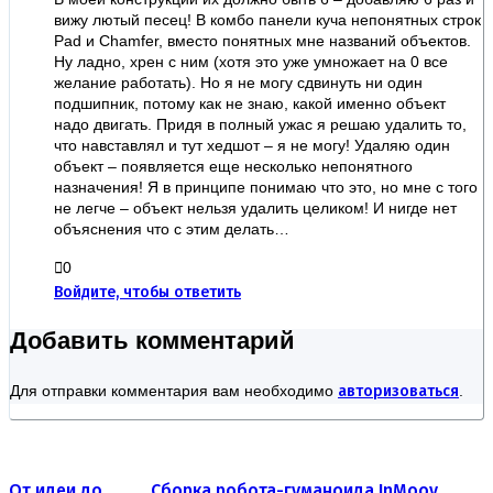
вижу лютый песец! В комбо панели куча непонятных строк
Pad и Chamfer, вместо понятных мне названий объектов.
Ну ладно, хрен с ним (хотя это уже умножает на 0 все
желание работать). Но я не могу сдвинуть ни один
подшипник, потому как не знаю, какой именно объект
надо двигать. Придя в полный ужас я решаю удалить то,
что навставлял и тут хедшот – я не могу! Удаляю один
объект – появляется еще несколько непонятного
назначения! Я в принципе понимаю что это, но мне с того
не легче – объект нельзя удалить целиком! И нигде нет
объяснения что с этим делать…
0
Войдите, чтобы ответить
Добавить комментарий
Для отправки комментария вам необходимо
авторизоваться
.
От идеи до …
Сборка робота-гуманоида InMoov.