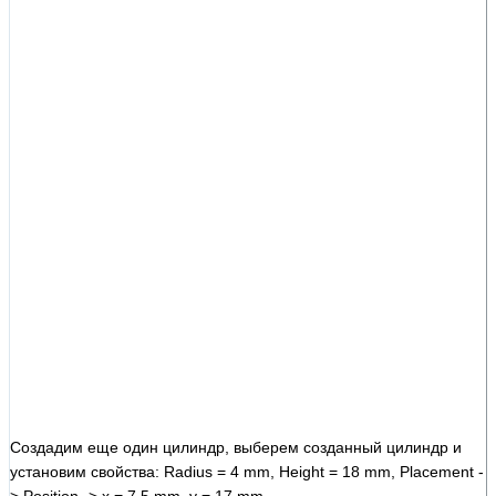
Создадим еще один цилиндр, выберем созданный цилиндр и
установим свойства: Radius = 4 mm, Height = 18 mm, Placement -
> Position -> x = 7.5 mm, y = 17 mm.