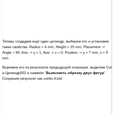
Теперь создадим ещё один цилиндр, выберем его и установим
такие свойства: Radius = 4 mm, Height = 15 mm, Placement ->
Angle = 90, Axis -> y = 1, Axis -> z = 0, Position -> y = 7 mm, z = 9
mm.
Вырежем его из результата предыдущей операции: выделим Cut
и Цилиндр002 и нажмём “
Выполнить обрезку двух фигур
“.
Сохраним результат как
ushko.fcstd
: