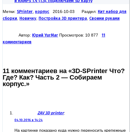
и RAMPS 1.4 (1.5). Подключаем SD карту
Метки:
SPrinter
,
корпус
2016-10-03 Раздел:
Кит набор для
сборки
,
Новичку
,
Постройка 3D принтера
,
Своими руками
Автор:
Юрий YurMar
Просмотров: 10 877
11
комментариев
11 комментариев на «3D-SPrinter Что?
Где? Как? Часть 2 — Собираем
корпус.»
ZAV 3D printer
:
04.10.2016 в 14:24
На картинке показано куда нужно переносить крепежные