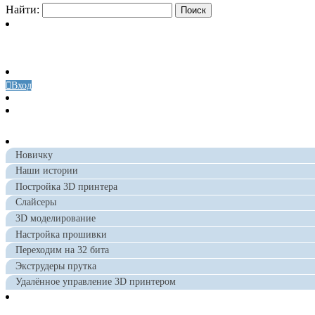
Найти:
Вход
Новичку
Наши истории
Постройка 3D принтера
Слайсеры
3D моделирование
Настройка прошивки
Переходим на 32 бита
Экструдеры прутка
Удалённое управление 3D принтером
-
После сборки собственного принтера, я долгое время печат