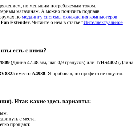
пряжением, но меньшим потребляемым током.
ютерным магазинам. А можно понизить подпаяв
форумах по
моддингу системы охлаждения компьютеров
.
Fan Extender
. Читайте о нём в статье “
Интеллектуальное
нты есть с ними?
M809
(Длина 47-48 мм, шаг 0,9 градусов) или
17HS4402
(Длина
RV8825
вместо
A4988
. Я пробовал, но профита не ощутил.
ия). Итак какие здесь варианты:
ным.
сдвинуть с места.
легко прощают.