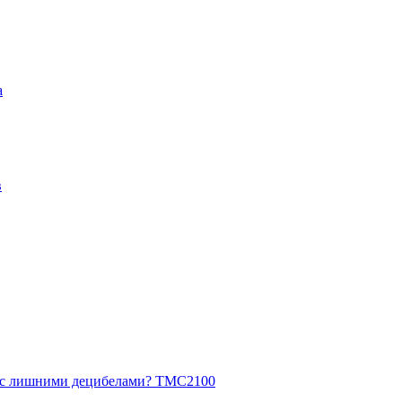
а
в
ь с лишними децибелами? TMC2100