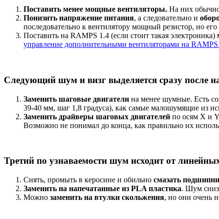
Поставить менее мощные вентиляторы.
На них обычно
Понизить напряжение питания
, а следовательно и
обор
последовательно к вентилятору мощный резистор, но ег
Поставить на RAMPS 1.4 (если стоит такая электроника)
управление дополнительными вентиляторами на RAMPS 
Следующий шум и визг выделяется сразу после на
Заменить шаговые двигатели
на менее шумные. Есть со
39-40 мм, шаг 1,8 градуса), как самые малошумящие из и
Заменить драйверы шаговых двигателей
по осям X и Y
Возможно не понимал до конца, как правильно их исполь
Третий по узнаваемости шум исходит от линейных
Снять, промыть в керосине и обильно
смазать подшипн
Заменить на напечатанные из PLA пластика
. Шум сниз
Можно
заменить на втулки скольжения
, но они очень