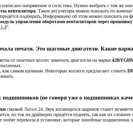
 написано напряжение и сила тока. Нужно выбрать с тем же на
оты вентилятора
. Такие регуляторы можно поискать по компь
о придётся подбирать. Информацию об этом можно поискать на 
модуль управления оборотами вентиляторов через прошивку 
1.4
“.
чала печати. Это шаговые двигатели. Какие вариа
веты от опытных коллег заменить двигатели на марки
42BYGH
спытанных.
, как самым шумным. Некоторые коллеги предлагают ставить
D
зовать.
 подшипников (не говоря уже о подшипниках качен
ики
смазкой Литол 24. Звук катающихся шариков станет незамет
ится, но ток на драйверах придётся поднять, так как их сложнее 
 не любят перекосы в установке, которые линейные подшипники 